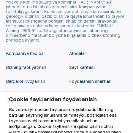
“Navoiy kon-metallurgiya kombinati” AJ (“NKMK” AJ)
jahonda oltin ishlab chiqaruvchi yirik kompaniyalar
to‘rttaligiga kiradi. Kombinat yer osti boyliklari zaxiralarini
geologik qidirish, qazib olish va qayta ishlashdan to tayyor
mahsulot olishgacha bo‘lgan ishlab chiqarish jarayonlari
to‘liq amalga oshiriladigan sanoat klasteridir. “NKMK”
AJning “999,9” soflikdagi oltin quymalari jahonning
qimmatbaho metallar bo‘yicha birjalarida O‘zbekistonning
brendiga aylandi.
Kompaniya haqida
Aloqalar
Bizning faoliyatimiz
Sayt xaritasi
Barqaror rivojlanish
Foydalanish shartlari
Investorlarga
Cookie fayllaridan
Cookie fayllaridan foydalanish
foydalanish
Matbout xizmati
Bu veb-sayt cookie fayllardan foydalanadi. Ularning
ba’zilari saytning ishlashini ta’minlaydi, boshqalari esa
Ochiq ma'lumotlar
foydalanuvchi taassurotini yaxshilash uchun
Karyera
mo‘ljallangan. Cookie fayllarimizni qabul qilish uchun
RSS feed
«Qabul qilish» tugmasini bosing. Cookie siyosatlari bilan