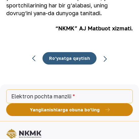
sportchilarining har bir g‘alabasi, uning
dovrug‘ini yana-da dunyoga tanitadi.
“NKMK” AJ Matbuot xizmati.
Ro‘yxatga qaytish
Elektron pochta manzili
Yangilanishlarga obuna bo'ling