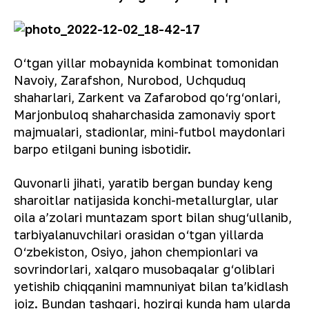
O‘tgan yillar mobaynida kombinat tomonidan
Navoiy, Zarafshon, Nurobod, Uchquduq
shaharlari, Zarkent va Zafarobod qo‘rg‘onlari,
Marjonbuloq shaharchasida zamonaviy sport
majmualari, stadionlar, mini-futbol maydonlari
barpo etilgani buning isbotidir.
Quvonarli jihati, yaratib bergan bunday keng
sharoitlar natijasida konchi-metallurglar, ular
oila aʼzolari muntazam sport bilan shug‘ullanib,
tarbiyalanuvchilari orasidan o‘tgan yillarda
O‘zbekiston, Osiyo, jahon chempionlari va
sovrindorlari, xalqaro musobaqalar g‘oliblari
yetishib chiqqanini mamnuniyat bilan taʼkidlash
joiz. Bundan tashqari, hozirgi kunda ham ularda