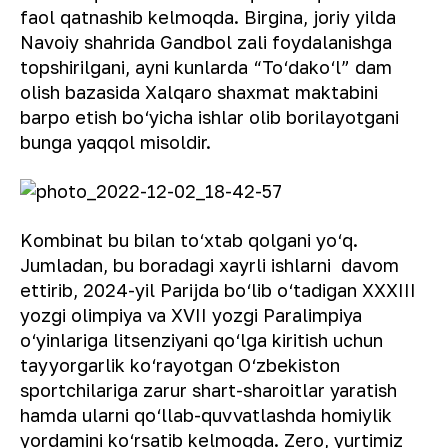
faol qatnashib kelmoqda. Birgina, joriy yilda
Navoiy shahrida Gandbol zali foydalanishga
topshirilgani, ayni kunlarda “To‘dako‘l” dam
olish bazasida Xalqaro shaxmat maktabini
barpo etish bo‘yicha ishlar olib borilayotgani
bunga yaqqol misoldir.
Kombinat bu bilan to‘xtab qolgani yo‘q.
Jumladan, bu boradagi xayrli ishlarni davom
ettirib, 2024-yil Parijda bo‘lib o‘tadigan XXXIII
yozgi olimpiya va XVII yozgi Paralimpiya
o‘yinlariga litsenziyani qo‘lga kiritish uchun
tayyorgarlik ko‘rayotgan O‘zbekiston
sportchilariga zarur shart-sharoitlar yaratish
hamda ularni qo‘llab-quvvatlashda homiylik
yordamini ko‘rsatib kelmoqda. Zero, yurtimiz