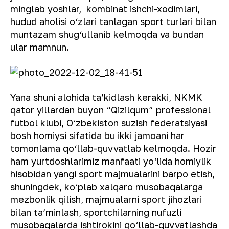
minglab yoshlar, kombinat ishchi-xodimlari,
hudud aholisi o‘zlari tanlagan sport turlari bilan
muntazam shug‘ullanib kelmoqda va bundan
ular mamnun.
Yana shuni alohida taʼkidlash kerakki, NKMK
qator yillardan buyon “Qizilqum” professional
futbol klubi, O‘zbekiston suzish federatsiyasi
bosh homiysi sifatida bu ikki jamoani har
tomonlama qo‘llab-quvvatlab kelmoqda. Hozir
ham yurtdoshlarimiz manfaati yo‘lida homiylik
hisobidan yangi sport majmualarini barpo etish,
shuningdek, ko‘plab xalqaro musobaqalarga
mezbonlik qilish, majmualarni sport jihozlari
bilan taʼminlash, sportchilarning nufuzli
musobaqalarda ishtirokini qo‘llab-quvvatlashda