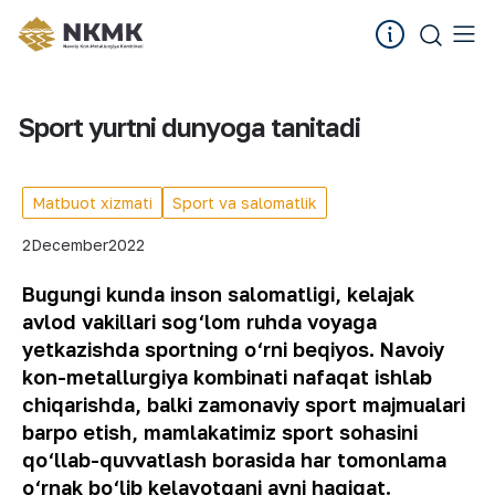
Sport yurtni dunyoga tanitadi
Matbuot xizmati
Sport va salomatlik
2
December
2022
Bugungi kunda inson salomatligi, kelajak
avlod vakillari sog‘lom ruhda voyaga
yetkazishda sportning o‘rni beqiyos. Navoiy
kon-metallurgiya kombinati nafaqat ishlab
chiqarishda, balki zamonaviy sport majmualari
barpo etish, mamlakatimiz sport sohasini
qo‘llab-quvvatlash borasida har tomonlama
o‘rnak bo‘lib kelayotgani ayni haqiqat.