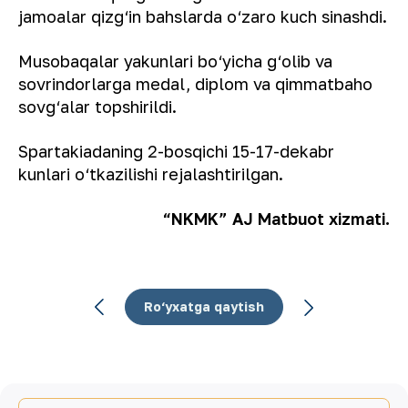
jamoalar qizg‘in bahslarda o‘zaro kuch sinashdi.
Musobaqalar yakunlari bo‘yicha g‘olib va
sovrindorlarga medal, diplom va qimmatbaho
sovg‘alar topshirildi.
Spartakiadaning 2-bosqichi 15-17-dekabr
kunlari o‘tkazilishi rejalashtirilgan.
“NKMK” AJ Matbuot xizmati.
Ro‘yxatga qaytish