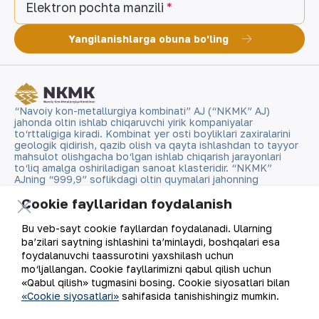
Elektron pochta manzili
Yangilanishlarga obuna bo'ling
“Navoiy kon-metallurgiya kombinati” AJ (“NKMK” AJ)
jahonda oltin ishlab chiqaruvchi yirik kompaniyalar
to‘rttaligiga kiradi. Kombinat yer osti boyliklari zaxiralarini
geologik qidirish, qazib olish va qayta ishlashdan to tayyor
mahsulot olishgacha bo‘lgan ishlab chiqarish jarayonlari
to‘liq amalga oshiriladigan sanoat klasteridir. “NKMK”
AJning “999,9” soflikdagi oltin quymalari jahonning
qimmatbaho metallar bo‘yicha birjalarida O‘zbekistonning
Cookie fayllaridan foydalanish
brendiga aylandi.
Bu veb-sayt cookie fayllardan foydalanadi. Ularning
Kompaniya haqida
Aloqalar
ba’zilari saytning ishlashini ta’minlaydi, boshqalari esa
foydalanuvchi taassurotini yaxshilash uchun
Bizning faoliyatimiz
Sayt xaritasi
mo‘ljallangan. Cookie fayllarimizni qabul qilish uchun
«Qabul qilish» tugmasini bosing. Cookie siyosatlari bilan
«Cookie siyosatlari»
sahifasida tanishishingiz mumkin.
Barqaror rivojlanish
Foydalanish shartlari