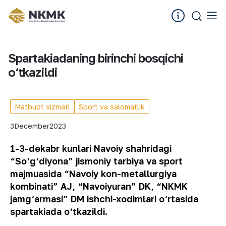
Spartakiadaning birinchi bosqichi
o‘tkazildi
Matbuot xizmati
Sport va salomatlik
3
December
2023
1-3-dekabr kunlari Navoiy shahridagi
“So‘g‘diyona” jismoniy tarbiya va sport
majmuasida “Navoiy kon-metallurgiya
kombinati” AJ, “Navoiyuran” DK, “NKMK
jamg‘armasi” DM ishchi-xodimlari o‘rtasida
spartakiada o‘tkazildi.