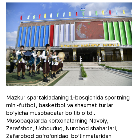
Mazkur spartakiadaning 1-bosqichida sportning
mini-futbol, basketbol va shaxmat turlari
bo‘yicha musobaqalar bo‘lib o‘tdi.
Musobaqalarda korxonalarning Navoiy,
Zarafshon, Uchquduq, Nurobod shaharlari,
Zafarobod qo‘rg‘onidagi bo‘linmalaridan