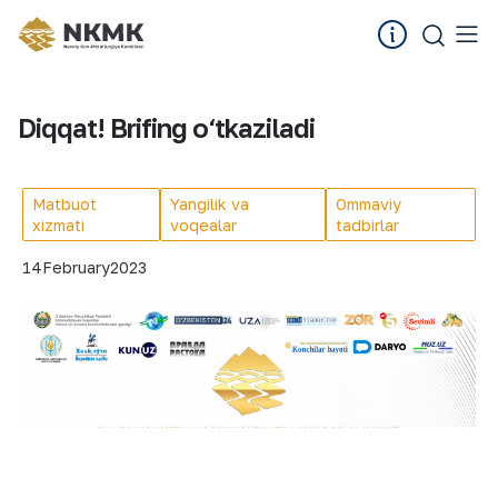
Diqqat! Brifing o‘tkaziladi
Matbuot
Yangilik va
Ommaviy
xizmati
voqealar
tadbirlar
14
February
2023