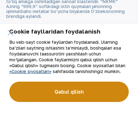
to‘liq amalga oshiriladigan sanoat klasteridir. “NKMK”
AJning “999,9” soflikdagi oltin quymalari jahonning
qimmatbaho metallar bo‘yicha birjalarida O‘zbekistonning
brendiga aylandi.
Kompaniya haqida
Aloqalar
Cookie fayllaridan foydalanish
Bu veb-sayt cookie fayllardan foydalanadi. Ularning
Bizning faoliyatimiz
Sayt xaritasi
ba’zilari saytning ishlashini ta’minlaydi, boshqalari esa
foydalanuvchi taassurotini yaxshilash uchun
Barqaror rivojlanish
Foydalanish shartlari
mo‘ljallangan. Cookie fayllarimizni qabul qilish uchun
«Qabul qilish» tugmasini bosing. Cookie siyosatlari bilan
«Cookie siyosatlari»
sahifasida tanishishingiz mumkin.
Investorlarga
Cookie fayllaridan
foydalanish
Matbout xizmati
Qabul qilish
Ochiq ma'lumotlar
Karyera
RSS feed
Raqamli hukumat