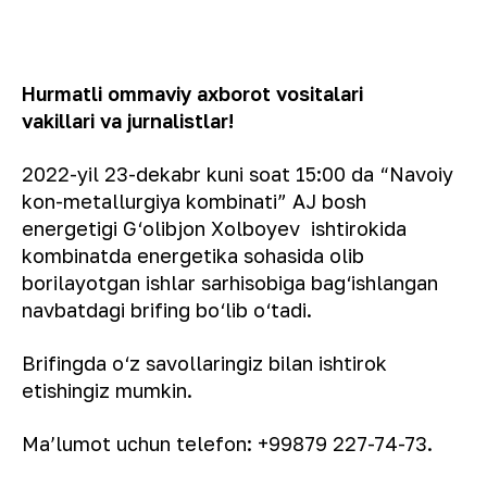
Hurmatli ommaviy axborot vositalari
vakillari va jurnalistlar!
2022-yil 23-dekabr kuni soat 15:00 da “Navoiy
kon-metallurgiya kombinati” AJ bosh
energetigi G‘olibjon Xolboyev ishtirokida
kombinatda energetika sohasida olib
borilayotgan ishlar sarhisobiga bag‘ishlangan
navbatdagi brifing bo‘lib o‘tadi.
Brifingda o‘z savollaringiz bilan ishtirok
etishingiz mumkin.
Maʼlumot uchun telefon: +99879 227-74-73.