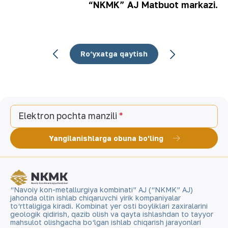
“NKMK” AJ Matbuot markazi.
Ro‘yxatga qaytish
Elektron pochta manzili
Yangilanishlarga obuna bo'ling
“Navoiy kon-metallurgiya kombinati” AJ (“NKMK” AJ)
jahonda oltin ishlab chiqaruvchi yirik kompaniyalar
to‘rttaligiga kiradi. Kombinat yer osti boyliklari zaxiralarini
geologik qidirish, qazib olish va qayta ishlashdan to tayyor
mahsulot olishgacha bo‘lgan ishlab chiqarish jarayonlari