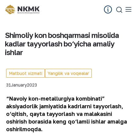
Shimoliy kon boshqarmasi misolida
kadlar tayyorlash bo‘yicha amaliy
ishlar
Matbuot xizmati
Yangilik va voqealar
31
January
2023
“Navoiy kon-metallurgiya kombinati”
aksiyadorlik jamiyatida kadrlarni tayyorlash,
o‘qitish, qayta tayyorlash va malakasini
oshirish borasida keng qo‘lamli ishlar amalga
oshirilmoqda.