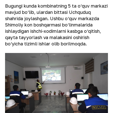
Bugungi kunda kombinatning 5 ta o‘quv markazi
mavjud bo‘lib, ulardan bittasi Uchquduq
shahrida joylashgan. Ushbu o‘quv markazda
Shimoliy kon boshqarmasi bo‘linmalarida
ishlaydigan ishchi-xodimlarni kasbga o‘qitish,
qayta tayyorlash va malakasini oshirish
bo‘yicha tizimli ishlar olib borilmoqda.