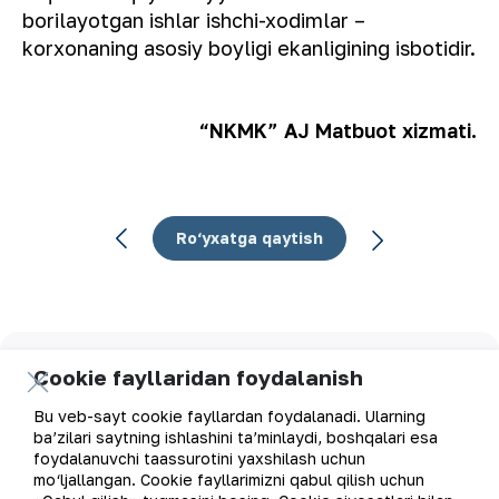
borilayotgan ishlar ishchi-xodimlar –
korxonaning asosiy boyligi ekanligining isbotidir.
“NKMK” AJ Matbuot xizmati.
Ro‘yxatga qaytish
Elektron pochta manzili
Cookie fayllaridan foydalanish
Bu veb-sayt cookie fayllardan foydalanadi. Ularning
Yangilanishlarga obuna bo'ling
ba’zilari saytning ishlashini ta’minlaydi, boshqalari esa
foydalanuvchi taassurotini yaxshilash uchun
mo‘ljallangan. Cookie fayllarimizni qabul qilish uchun