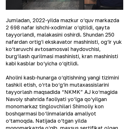
Jumladan, 2022-yilda mazkur o‘quv markazda
2 698 nafar ishchi-xodimlar o‘qitildi, qayta
tayyorlandi, malakasini oshirdi. Shundan 250
nafardan ortig‘i ekskavator mashinisti, og‘ir yuk
ko‘taruvchi avtosamosval haydovchisi,
burg‘ilash qurilmasi mashinisti, kran mashinisti
kabi kasblar bo‘yicha o‘qitildi.
Aholini kasb-hunarga o‘qitishning yangi tizimini
tashkil etish, o‘rta bo‘g‘in mutaxassislarini
tayyorlash maqsadida “NKMK” AJ ko‘magida
Navoiy shahrida faoliyati yo‘lga qo‘yilgan
monomarkaz tinglovchilari Shimoliy kon
boshqarmasi bo‘linmalarida amaliyot
o‘tamoqda. Natijada o‘tgan yilda
monomarkazda o‘qib, maxsus sertifikat olgan