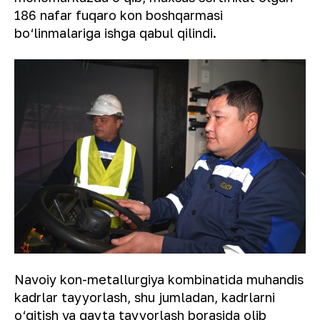
186 nafar fuqaro kon boshqarmasi
bo‘linmalariga ishga qabul qilindi.
Navoiy kon-metallurgiya kombinatida muhandis
kadrlar tayyorlash, shu jumladan, kadrlarni
o‘qitish va qayta tayyorlash borasida olib