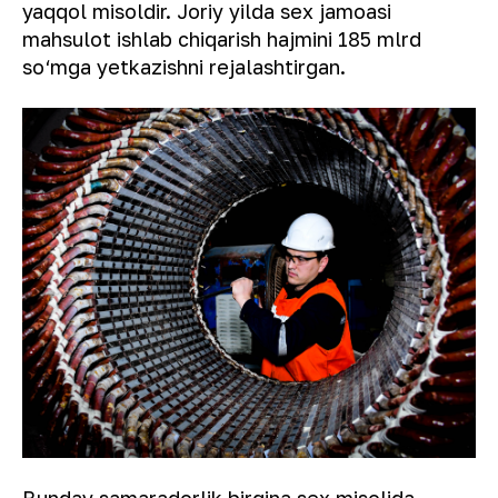
yaqqol misoldir. Joriy yilda sex jamoasi
mahsulot ishlab chiqarish hajmini 185 mlrd
so‘mga yetkazishni rejalashtirgan.
Bunday samaradorlik birgina sex misolida