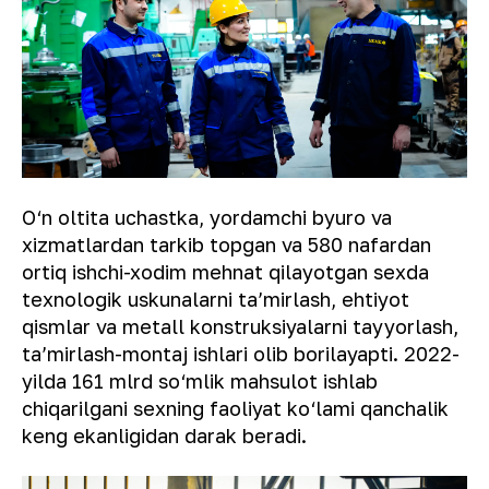
O‘n oltita uchastka, yordamchi byuro va
xizmatlardan tarkib topgan va 580 nafardan
ortiq ishchi-xodim mehnat qilayotgan sexda
texnologik uskunalarni taʼmirlash, ehtiyot
qismlar va metall konstruksiyalarni tayyorlash,
taʼmirlash-montaj ishlari olib borilayapti. 2022-
yilda 161 mlrd so‘mlik mahsulot ishlab
chiqarilgani sexning faoliyat ko‘lami qanchalik
keng ekanligidan darak beradi.