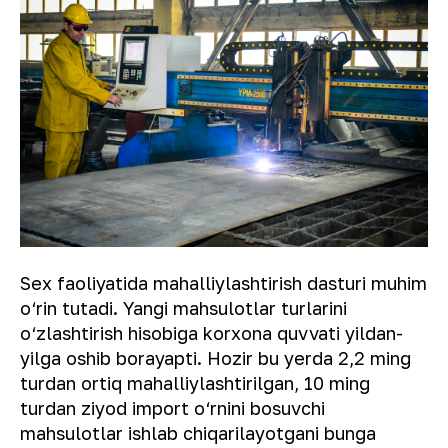
Sex faoliyatida mahalliylashtirish dasturi muhim
o‘rin tutadi. Yangi mahsulotlar turlarini
o‘zlashtirish hisobiga korxona quvvati yildan-
yilga oshib borayapti. Hozir bu yerda 2,2 ming
turdan ortiq mahalliylashtirilgan, 10 ming
turdan ziyod import o‘rnini bosuvchi
mahsulotlar ishlab chiqarilayotgani bunga