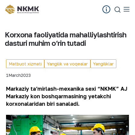
Korxona faoliyatida mahalliylashtirish
dasturi muhim o‘rin tutadi
Matbuot xizmati
Yangilik va voqealar
Yangiliklar
1
March
2023
Markaziy taʼmirlash-mexanika sexi “NKMK” AJ
Markaziy kon boshqarmasining yetakchi
korxonalaridan biri sanaladi.