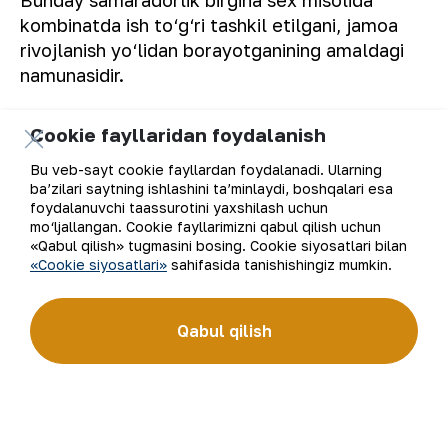
kombinatda ish to‘g‘ri tashkil etilgani, jamoa
rivojlanish yo‘lidan borayotganining amaldagi
namunasidir.
“NKMK” AJ Matbuot xizmati.
Cookie fayllaridan foydalanish
Bu veb-sayt cookie fayllardan foydalanadi. Ularning
ba’zilari saytning ishlashini ta’minlaydi, boshqalari esa
foydalanuvchi taassurotini yaxshilash uchun
mo‘ljallangan. Cookie fayllarimizni qabul qilish uchun
«Qabul qilish» tugmasini bosing. Cookie siyosatlari bilan
«Cookie siyosatlari»
sahifasida tanishishingiz mumkin.
Ro‘yxatga qaytish
Qabul qilish
Elektron pochta manzili
Yangilanishlarga obuna bo'ling