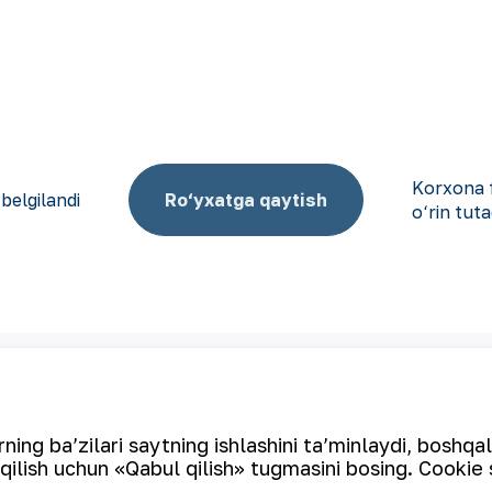
Korxona f
 belgilandi
Ro‘yxatga qaytish
o‘rin tuta
Elektron pochta manzili
ing ba’zilari saytning ishlashini ta’minlaydi, boshqa
qilish uchun «Qabul qilish» tugmasini bosing. Cookie 