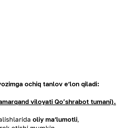
zimga ochiq tanlov eʼlon qiladi:
Samarqand viloyati Qo’shrabot tumani)
.
alishlarida
oliy maʼlumotli
,
rok etishi mumkin.