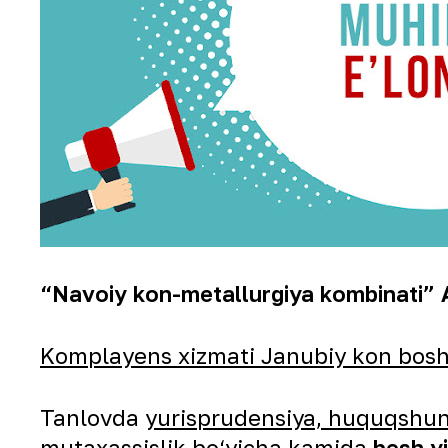
“Navoiy kon-metallurgiya kombinati” A
Komplayens xizmati Janubiy kon bosh
Tanlovda
yurisprudensiya, huquqshunos
mutaxassislik bo‘yicha kamida
besh yi