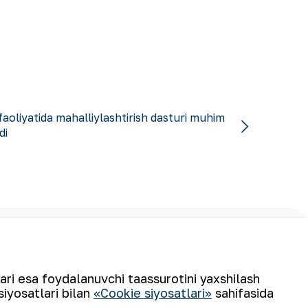
aoliyatida mahalliylashtirish dasturi muhim
di
Obuna boʻling
lari esa foydalanuvchi taassurotini yaxshilash
siyosatlari bilan
«Cookie siyosatlari»
sahifasida