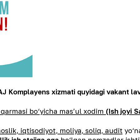
J Komplayens xizmati quyidagi vakant lavo
qarmasi bo‘yicha masʼul xodim
(Ish joyi 
lik, iqtisodiyot, moliya, soliq, audit
yo‘n
llik ish stajiga ega
bo‘lgan nomzodlar ishti