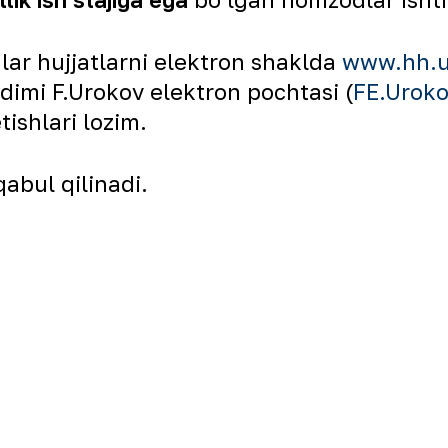
lar hujjatlarni elektron shaklda
www.hh.
imi F.Urokov elektron pochtasi (
FE.Urok
ishlari lozim.
qabul qilinadi.