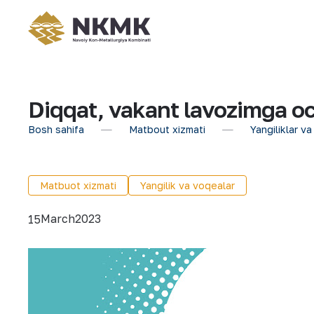
Diqqat, vakant lavozimga och
Bosh sahifa
Matbout xizmati
Yangiliklar va
Matbuot xizmati
Yangilik va voqealar
March
2023
15