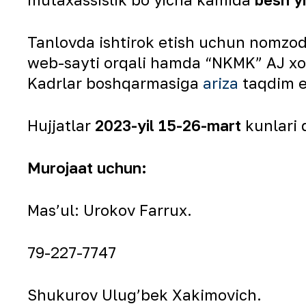
Tanlovda ishtirok etish uchun nomzod
web-sayti orqali hamda “NKMK” AJ xod
Kadrlar boshqarmasiga
ariza
taqdim et
Hujjatlar
2023-yil 15-26-mart
kunlari 
Murojaat uchun:
Mas’ul: Urokov Farrux.
79-227-7747
Shukurov Ulug’bek Xakimovich.