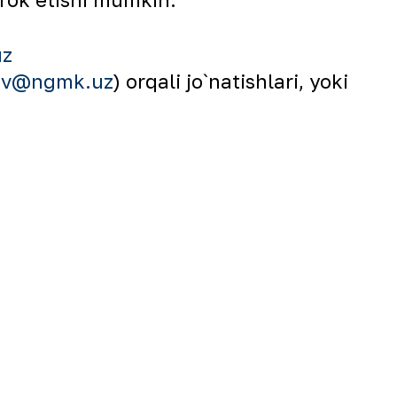
uz
ov@ngmk.uz
) orqali jo`natishlari, yoki