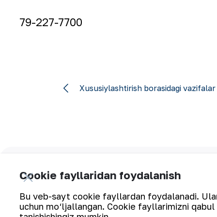
79-227-7700
Xususiylashtirish borasidagi vazifalar
Yangilanishlarga obuna bo‘ling:
Cookie fayllaridan foydalanish
Bu veb-sayt cookie fayllardan foydalanadi. Ularn
uchun mo‘ljallangan. Cookie fayllarimizni qabul 
tanishishingiz mumkin.