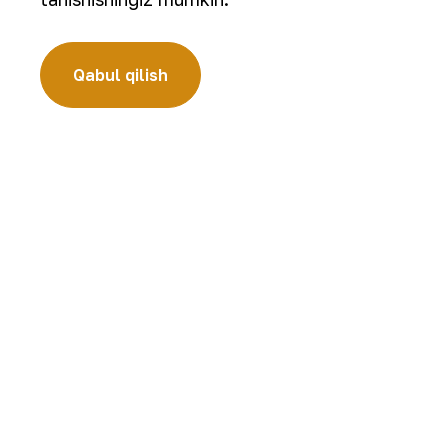
“Navoiy kon-metallurgiya kombinati” AJ (“NKMK” AJ) jahonda ol
Kombinat yer osti boyliklari zaxiralarini geologik qidirish, 
bo‘lgan ishlab chiqarish jarayonlari to‘liq amalga oshiriladig
Qabul qilish
quymalari jahonning qimmatbaho metallar bo‘yicha birjalarid
Kompaniya haqida
Karyera
Bizning faoliyatimiz
Raqamli hukumat
Barqaror rivojlanish
Aloqalar
Investorlarga
Sayt xaritasi
Matbout xizmati
Foydalanish shartlari