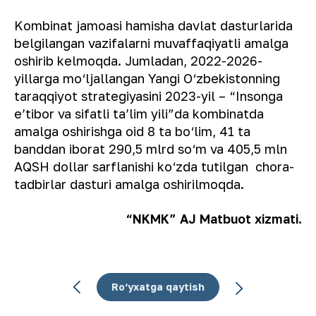
Kombinat jamoasi hamisha davlat dasturlarida
belgilangan vazifalarni muvaffaqiyatli amalga
oshirib kelmoqda. Jumladan, 2022-2026-
yillarga mo‘ljallangan Yangi O‘zbekistonning
taraqqiyot strategiyasini 2023-yil – “Insonga
eʼtibor va sifatli taʼlim yili”da kombinatda
amalga oshirishga oid 8 ta bo‘lim, 41 ta
banddan iborat 290,5 mlrd so‘m va 405,5 mln
AQSH dollar sarflanishi ko‘zda tutilgan chora-
tadbirlar dasturi amalga oshirilmoqda.
“NKMK” AJ Matbuot xizmati.
Ro‘yxatga qaytish