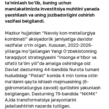
taʼminlash bo‘lib, buning uchun
mamlakatimizda investitsiya muhitini yanada
yaxshilash va uning jozibadorligini oshirish
vazifasi belgilandi.
Mazkur hujjatdan “Navoiy kon-metallurgiya
kombinati” aksiyadorlik jamiyatiga daxldor
vazifalar o‘rin olgan. Xususan, 2022-2026-
yillarga mo‘ljallangan Yangi O‘zbekistonning
taraqqiyot strategiyasini “Insonga eʼtibor va
sifatli taʼlim yili”da amalga oshirishga oid
Davlat dasturining 44-bandida Nurota tumani
hududidagi “Pistali” konida 4 mln tonna oltin
maʼdanni qayta ishlash majmuasining (6-
gidrometallurgiya zavodi) qurilishini yakunlash
belgilangan. Dasturning 79-bandida “NKMK”
AJda transformatsiya jarayonlarini
jadallashtirish nazarda tutilgan.