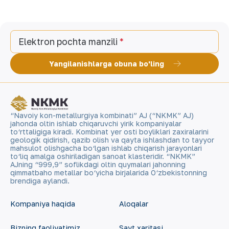
Elektron pochta manzili
Yangilanishlarga obuna bo'ling
“Navoiy kon-metallurgiya kombinati” AJ (“NKMK” AJ)
jahonda oltin ishlab chiqaruvchi yirik kompaniyalar
to‘rttaligiga kiradi. Kombinat yer osti boyliklari zaxiralarini
geologik qidirish, qazib olish va qayta ishlashdan to tayyor
mahsulot olishgacha bo‘lgan ishlab chiqarish jarayonlari
to‘liq amalga oshiriladigan sanoat klasteridir. “NKMK”
AJning “999,9” soflikdagi oltin quymalari jahonning
qimmatbaho metallar bo‘yicha birjalarida O‘zbekistonning
brendiga aylandi.
Kompaniya haqida
Aloqalar
Bizning faoliyatimiz
Sayt xaritasi