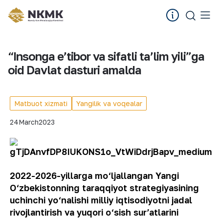
“Insonga eʼtibor va sifatli taʼlim yili”ga
oid Davlat dasturi amalda
Matbuot xizmati
Yangilik va voqealar
24
March
2023
2022-2026-yillarga mo‘ljallangan Yangi
O‘zbekistonning taraqqiyot strategiyasining
uchinchi yo‘nalishi milliy iqtisodiyotni jadal
rivojlantirish va yuqori o‘sish surʼatlarini