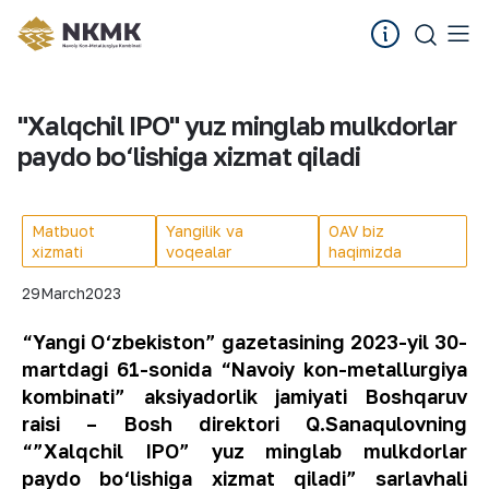
"Xalqchil IPO" yuz minglab mulkdorlar
paydo bo‘lishiga xizmat qiladi
Matbuot
Yangilik va
OAV biz
xizmati
voqealar
haqimizda
29
March
2023
“Yangi O‘zbekiston” gazetasining 2023-yil 30-
martdagi 61-sonida “Navoiy kon-metallurgiya
kombinati” aksiyadorlik jamiyati Boshqaruv
raisi – Bosh direktori Q.Sanaqulovning
“”Xalqchil IPO” yuz minglab mulkdorlar
paydo
bo‘
lishiga xizmat qiladi” sarlavhali