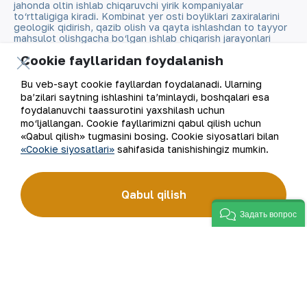
jahonda oltin ishlab chiqaruvchi yirik kompaniyalar
to‘rttaligiga kiradi. Kombinat yer osti boyliklari zaxiralarini
geologik qidirish, qazib olish va qayta ishlashdan to tayyor
mahsulot olishgacha bo‘lgan ishlab chiqarish jarayonlari
to‘liq amalga oshiriladigan sanoat klasteridir. “NKMK”
Cookie fayllaridan foydalanish
AJning “999,9” soflikdagi oltin quymalari jahonning
qimmatbaho metallar bo‘yicha birjalarida O‘zbekistonning
brendiga aylandi.
Bu veb-sayt cookie fayllardan foydalanadi. Ularning
ba’zilari saytning ishlashini ta’minlaydi, boshqalari esa
foydalanuvchi taassurotini yaxshilash uchun
Kompaniya haqida
Aloqalar
mo‘ljallangan. Cookie fayllarimizni qabul qilish uchun
«Qabul qilish» tugmasini bosing. Cookie siyosatlari bilan
Bizning faoliyatimiz
Sayt xaritasi
«Cookie siyosatlari»
sahifasida tanishishingiz mumkin.
Barqaror rivojlanish
Foydalanish shartlari
Qabul qilish
Investorlarga
Cookie fayllaridan
Задать вопрос
foydalanish
Matbout xizmati
Ochiq ma'lumotlar
Karyera
RSS feed
Raqamli hukumat