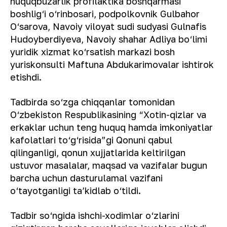
huquqbuzarlik profilaktika boshqarmasi
boshlig‘i o‘rinbosari, podpolkovnik Gulbahor
O‘sarova, Navoiy viloyat sudi sudyasi Gulnafis
Hudoyberdiyeva, Navoiy shahar Adliya bo‘limi
yuridik xizmat ko‘rsatish markazi bosh
yuriskonsulti Maftuna Abdukarimovalar ishtirok
etishdi.
Tadbirda so‘zga chiqqanlar tomonidan
O‘zbekiston Respublikasining “Xotin-qizlar va
erkaklar uchun teng huquq hamda imkoniyatlar
kafolatlari to‘g‘risida”gi Qonuni qabul
qilinganligi, qonun xujjatlarida keltirilgan
ustuvor masalalar, maqsad va vazifalar bugun
barcha uchun dasturulamal vazifani
o‘tayotganligi taʼkidlab o‘tildi.
Tadbir so‘ngida ishchi-xodimlar o‘zlarini