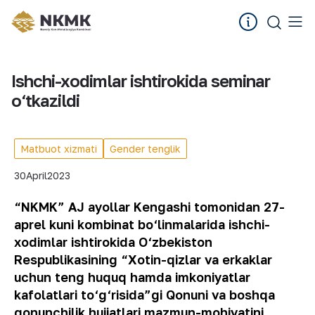
Ishchi-xodimlar ishtirokida seminar
o‘tkazildi
Matbuot xizmati
Gender tenglik
30
April
2023
“NKMK” AJ ayollar Kengashi tomonidan 27-
aprel kuni kombinat bo‘linmalarida ishchi-
xodimlar ishtirokida O‘zbekiston
Respublikasining “Xotin-qizlar va erkaklar
uchun teng huquq hamda imkoniyatlar
kafolatlari to‘g‘risida”gi Qonuni va boshqa
qonunchilik hujjatlari mazmun-mohiyatini