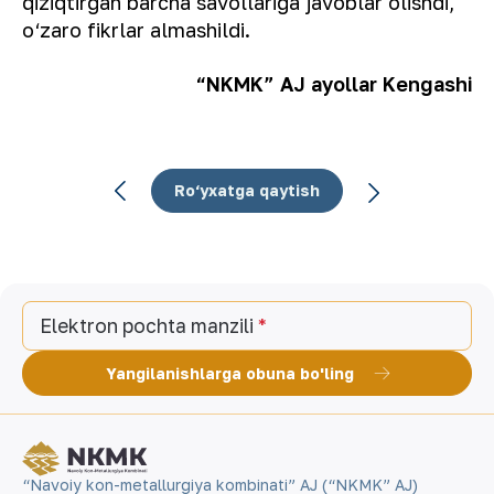
qiziqtirgan barcha savollariga javoblar olishdi,
o‘zaro fikrlar almashildi.
“NKMK” AJ
ayollar Kengashi
Ro‘yxatga qaytish
Elektron pochta manzili
Yangilanishlarga obuna bo'ling
“Navoiy kon-metallurgiya kombinati” AJ (“NKMK” AJ)