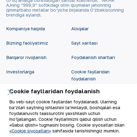
to‘liq amalga oshiriladigan sanoat klasteridir. “NKMK”
AJning “999,9” soflikdagi oltin quymalari jahonning
qimmatbaho metallar bo‘yicha birjalarida O‘zbekistonning
brendiga aylandi.
Kompaniya haqida
Aloqalar
Bizning faoliyatimiz
Sayt xaritasi
Barqaror rivojlanish
Foydalanish shartlari
Investorlarga
Cookie fayllaridan
foydalanish
Matbout xizmati
Cookie fayllaridan foydalanish
Ochiq ma'lumotlar
Karyera
Bu veb-sayt cookie fayllardan foydalanadi. Ularning
ba’zilari saytning ishlashini ta’minlaydi, boshqalari esa
RSS feed
foydalanuvchi taassurotini yaxshilash uchun
Raqamli hukumat
mo‘ljallangan. Cookie fayllarimizni qabul qilish uchun
«Qabul qilish» tugmasini bosing. Cookie siyosatlari bilan
«Cookie siyosatlari»
sahifasida tanishishingiz mumkin.