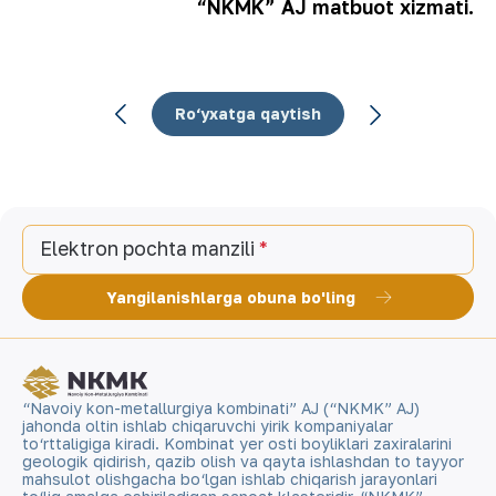
“NKMK” AJ matbuot xizmati.
Ro‘yxatga qaytish
Elektron pochta manzili
Yangilanishlarga obuna bo'ling
“Navoiy kon-metallurgiya kombinati” AJ (“NKMK” AJ)
jahonda oltin ishlab chiqaruvchi yirik kompaniyalar
to‘rttaligiga kiradi. Kombinat yer osti boyliklari zaxiralarini
geologik qidirish, qazib olish va qayta ishlashdan to tayyor
mahsulot olishgacha bo‘lgan ishlab chiqarish jarayonlari