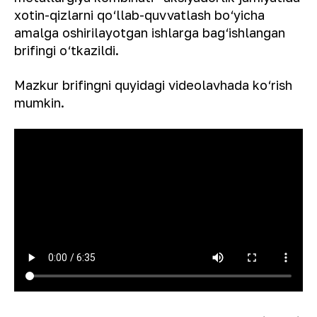
xotin-qizlarni qo‘llab-quvvatlash bo‘yicha
amalga oshirilayotgan ishlarga bag‘ishlangan
brifingi o‘tkazildi.
Mazkur brifingni quyidagi videolavhada ko‘rish
mumkin.