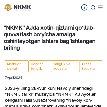
"NKMK" AJda xotin-qizlarni qo‘llab-
quvvatlash bo‘yicha amalga
oshirilayotgan ishlara bag‘ishlangan
brifing
Matbuot
Gender
Yangilik va
Press
xizmati
tenglik
voqealar
tadbirlar
7
April
2024
2022-yilning 28-iyun kuni Navoiy shahridagi
“NKMK tarixi” muzeyida “NKMK” AJ Ayollar
kengashi raisi S.Nazarovaning “Navoiy kon-
metallurgiya kombinati” aksiyadorlik jamiyatida