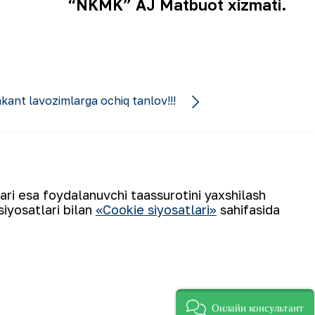
“NKMK” AJ Matbuot xizmati.
akant lavozimlarga ochiq tanlov!!!
lari esa foydalanuvchi taassurotini yaxshilash
siyosatlari bilan
«Cookie siyosatlari»
sahifasida
Obuna boʻling
Онлайн консультант