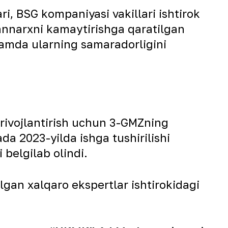
, BSG kompaniyasi vakillari ishtirok
tannarxni kamaytirishga qaratilgan
 hamda ularning samaradorligini
 rivojlantirish uchun 3-GMZning
da 2023-yilda ishga tushirilishi
 belgilab olindi.
lgan xalqaro ekspertlar ishtirokidagi