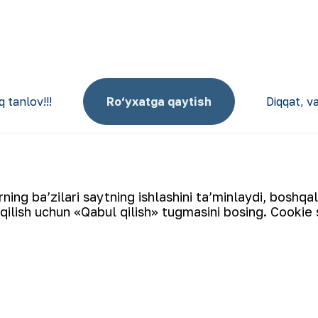
 tanlov!!!
Ro‘yxatga qaytish
Diqqat, v
ing ba’zilari saytning ishlashini ta’minlaydi, boshqa
qilish uchun «Qabul qilish» tugmasini bosing. Cookie 
Elektron pochta manzili
tin ishlab chiqaruvchi yirik kompaniyalar to‘rttaligiga kiradi.