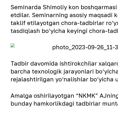
Seminarda Shimoliy kon boshqarmasi ra
etdilar. Seminarning asosiy maqsadi k
taklif etilayotgan chora-tadbirlar ro
tasdiqlash bo‘yicha keyingi chora-tadb
Tadbir davomida ishtirokchilar xalqar
barcha texnologik jarayonlari bo‘yicha
rejalashtirilgan yo‘nalishlar bo‘yicha u
Amalga oshirilayotgan “NKMK” AJning t
bunday hamkorlikdagi tadbirlar munta