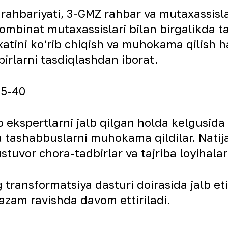
hbariyati, 3-GMZ rahbar va mutaxassislari
ombinat mutaxassislari bilan birgalikda 
‘yxatini ko‘rib chiqish va muhokama qilish
irlarni tasdiqlashdan iborat.
o ekspertlarni jalb qilgan holda kelgusida
 tashabbuslarni muhokama qildilar. Natija
stuvor chora-tadbirlar va tajriba loyihalari
ransformatsiya dasturi doirasida jalb eti
zam ravishda davom ettiriladi.