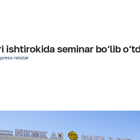
ishtirokida seminar bo‘lib o‘td
 press-relizlar