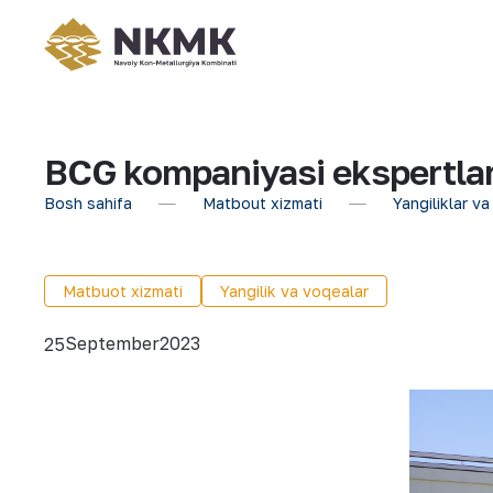
BCG kompaniyasi ekspertlari 
Bosh sahifa
Matbout xizmati
Yangiliklar va
Matbuot xizmati
Yangilik va voqealar
September
2023
25