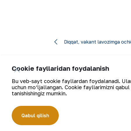
Diqqat, vakant lavozimga ochiq
Cookie fayllaridan foydalanish
Bu veb-sayt cookie fayllardan foydalanadi. Ularn
uchun mo‘ljallangan. Cookie fayllarimizni qabul 
Yangilanishlarga obuna bo‘ling:
tanishishingiz mumkin.
Qabul qilish
“Navoiy kon-metallurgiya kombinati” AJ (“NKMK” AJ) jahonda ol