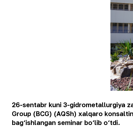
26-sentabr kuni 3-gidrometallurgiya 
Group (BCG) (AQSh) xalqaro konsalting
bag‘ishlangan seminar bo‘lib o‘tdi.