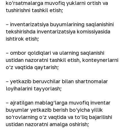
ko’rsatmalarga muvofiq yuklarni ortish va
tushirishni tashkil etish;
– inventarizatsiya buyumlarining saqlanishini
tekshirishda inventarizatsiya komissiyasida
ishtirok etish;
– ombor qoldiqlari va ularning saqlanishi
ustidan nazoratni tashkil etish, konteynerlarni
o‘z vaqtida qaytarish;
– yetkazib beruvchilar bilan shartnomalar
loyihalarini tayyorlash;
– ajratilgan mablag‘larga muvofiq inventar
buyumlar yetkazib berish bo‘yicha yillik
so‘rovlarning o‘z vaqtida va to‘liq bajarilishi
ustidan nazoratni amalga oshirish;