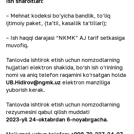
Ish sharoitlari:
– Mehnat kodeksi bo‘yicha bandlik, to‘liq
ijtimoiy paket, (taʼtil, kasallik taʼtillari);
– Ish haqqi darajasi “NKMK” AJ tarif setkasiga
muvofiq.
Tanlovda ishtirok etish uchun nomzodlarning
hujjatlari elektron shaklda, bo‘sh ish o‘rinining
nomi va aniq telefon raqamini ko‘rsatgan holda
UB.Hidirov@ngmk.uz
elektron manziliga
yuborish kerak.
Tanlovda ishtirok etish uchun nomzodlarning
rezyumesini qabul qilish muddati
2023-yil 24
-oktabrdan
6
-noyabrgacha
.