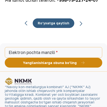
Ma’lumot uchun telefon: +
998-79-227-
24-
07
Ro‘yxatga qaytish
Elektron pochta manzili
Yangilanishlarga obuna bo'ling
“Navoiy kon-metallurgiya kombinati” AJ (“NKMK” AJ)
jahonda oltin ishlab chiqaruvchi yirik kompaniyalar
to‘rttaligiga kiradi. Kombinat yer osti boyliklari zaxiralarini
geologik qidirish, qazib olish va qayta ishlashdan to tayyor
mahsulot olishgacha bo‘lgan ishlab chiqarish jarayonlari
to‘liq amalga oshiriladigan sanoat klasteridir. “NKMK”