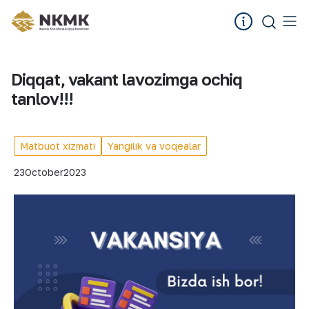
Diqqat, vakant lavozimga ochiq
tanlov!!!
Matbuot xizmati
Yangilik va voqealar
23
October
2023