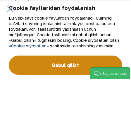
AJning “999,9” soflikdagi oltin quymalari jahonning
Cookie fayllaridan foydalanish
qimmatbaho metallar bo‘yicha birjalarida O‘zbekistonning
brendiga aylandi.
Bu veb-sayt cookie fayllardan foydalanadi. Ularning
ba’zilari saytning ishlashini ta’minlaydi, boshqalari esa
Kompaniya haqida
Aloqalar
foydalanuvchi taassurotini yaxshilash uchun
mo‘ljallangan. Cookie fayllarimizni qabul qilish uchun
Bizning faoliyatimiz
Sayt xaritasi
«Qabul qilish» tugmasini bosing. Cookie siyosatlari bilan
«Cookie siyosatlari»
sahifasida tanishishingiz mumkin.
Barqaror rivojlanish
Foydalanish shartlari
Qabul qilish
Investorlarga
Cookie fayllaridan
foydalanish
Задать вопрос
Matbout xizmati
Ochiq ma'lumotlar
Karyera
RSS feed
Raqamli hukumat