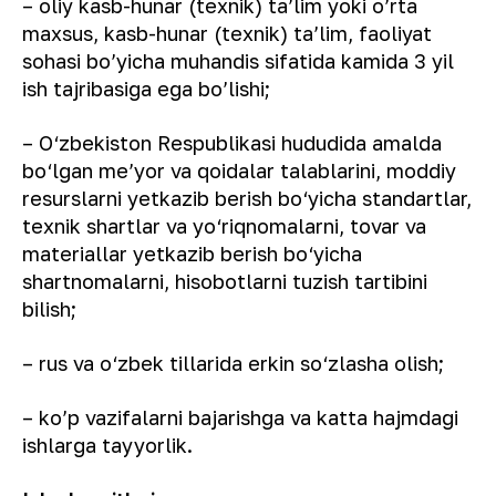
– oliy kasb-hunar (texnik) ta’lim yoki o’rta
maxsus, kasb-hunar (texnik) ta’lim, faoliyat
sohasi bo’yicha muhandis sifatida kamida 3 yil
ish tajribasiga ega bo’lishi;
– O‘zbekiston Respublikasi hududida amalda
bo‘lgan me’yor va qoidalar talablarini, moddiy
resurslarni yetkazib berish bo‘yicha standartlar,
texnik shartlar va yo‘riqnomalarni, tovar va
materiallar yetkazib berish bo‘yicha
shartnomalarni, hisobotlarni tuzish tartibini
bilish;
– rus va o‘zbek tillarida erkin so‘zlasha olish;
– ko’p vazifalarni bajarishga va katta hajmdagi
ishlarga tayyorlik.