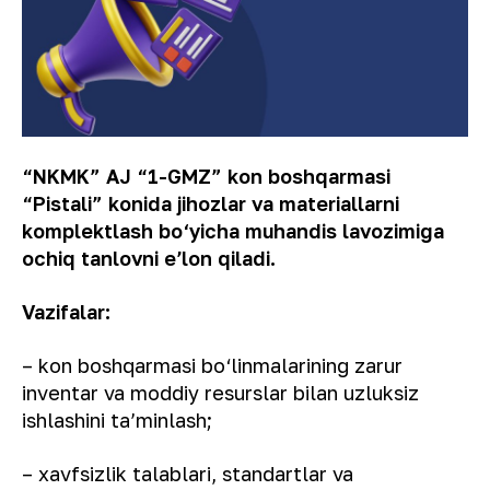
“NKMK” AJ “1-GMZ” kon boshqarmasi
“Pistali” konida jihozlar vа materiallarni
komplektlash bo‘yicha muhandis
lavozimiga
ochiq tanlovni eʼlon qiladi.
Vazifalar:
– kon boshqarmasi bo‘linmalarining zarur
inventar va moddiy resurslar bilan uzluksiz
ishlashini ta’minlash;
– xavfsizlik talablari, standartlar va