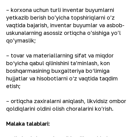
– korxona uchun turli inventar buyumlarni
yetkazib berish bo’yicha topshiriqlarni o’z
vaqtida bajarish, inventar buyumlar va asbob-
uskunalarning asossiz ortiqcha o’sishiga yo’l
qo’ymaslik;
– tovar va materiallarning sifat va miqdor
bo‘yicha qabul qilinishini ta’minlash, kon
boshqarmasining buxgalteriya bo‘limiga
hujjatlar va hisobotlarni o‘z vaqtida taqdim
etish;
– ortiqcha zaxiralarni aniqlash, likvidsiz ombor
qoldiqlarini oldini olish choralarini ko’rish.
Malaka
t
alablari: