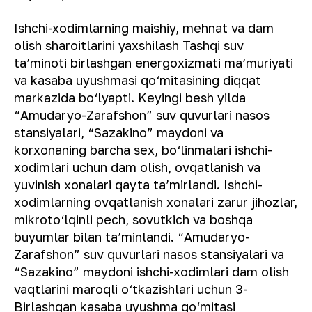
Ishchi-xodimlarning maishiy, mehnat va dam
olish sharoitlarini yaxshilash Tashqi suv
ta’minoti birlashgan energoxizmati ma’muriyati
va kasaba uyushmasi qo‘mitasining diqqat
markazida bo‘lyapti. Keyingi besh yilda
“Amudaryo-Zarafshon” suv quvurlari nasos
stansiyalari, “Sazakino” maydoni va
korxonaning barcha sex, bo‘linmalari ishchi-
xodimlari uchun dam olish, ovqatlanish va
yuvinish xonalari qayta ta’mirlandi. Ishchi-
xodimlarning ovqatlanish xonalari zarur jihozlar,
mikroto‘lqinli pech, sovutkich va boshqa
buyumlar bilan ta’minlandi. “Amudaryo-
Zarafshon” suv quvurlari nasos stansiyalari va
“Sazakino” maydoni ishchi-xodimlari dam olish
vaqtlarini maroqli o‘tkazishlari uchun 3-
Birlashgan kasaba uyushma qo‘mitasi