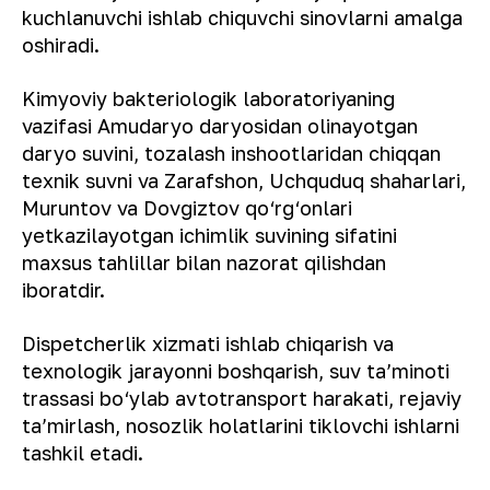
kuchlanuvchi ishlab chiquvchi sinovlarni amalga
oshiradi.
Kimyoviy bakteriologik laboratoriyaning
vazifasi Amudaryo daryosidan olinayotgan
daryo suvini, tozalash inshootlaridan chiqqan
texnik suvni va Zarafshon, Uchquduq shaharlari,
Muruntov va Dovgiztov qo‘rg‘onlari
yetkazilayotgan ichimlik suvining sifatini
maxsus tahlillar bilan nazorat qilishdan
iboratdir.
Dispetcherlik xizmati ishlab chiqarish va
texnologik jarayonni boshqarish, suv ta’minoti
trassasi bo‘ylab avtotransport harakati, rejaviy
ta’mirlash, nosozlik holatlarini tiklovchi ishlarni
tashkil etadi.