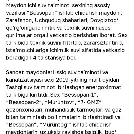
Maydon ichi suv ta’minoti sexining asosiy
vazifasi “Bessopan” ishlab chiqarish maydoni,
Zarafshon, Uchquduq shaharlari, Dovgiztog‘
qo‘rg‘oniga ichimlik va texnik suvni nasos
qurilmalar orqali yetkazib berishdan iborat. Sex
tarkibida texnik suvini filtrlab, zararsizlantirib,
iste’molchilariga ichimlik suvi sifatida yetkazib
beradigan 4 ta stansiya bor.
Sanoat maydonlari issiq suv ta’minoti va
kanalizatsiyasi sexi 2019-yilning mart oyidan
Tashqi suv ta’minoti birlashgan energoxizmati
tarkibiga kiritildi. Sex “Bessopan-1”,
“Bessopan-2”, “Muruntov”, “7- GMZ”
qozonxonalari, muhandislik tarmoqlari va gaz
bilan ta’minlash bo‘linmalarini birlashtiradi va
“Bessopan”, “Muruntog‘” ishlab chiqarish
maydonlarini uzluksiz ravishda issiqlik, bug‘,