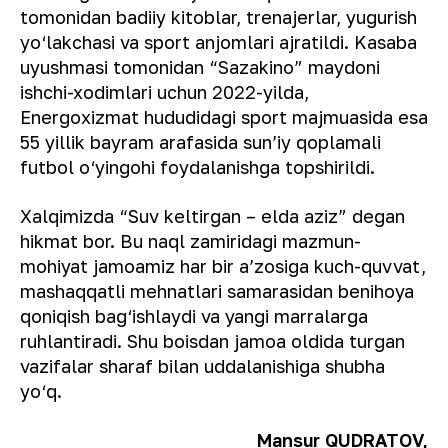
tomonidan badiiy kitoblar, trenajerlar, yugurish
yo‘lakchasi va sport anjomlari ajratildi. Kasaba
uyushmasi tomonidan “Sazakino” maydoni
ishchi-xodimlari uchun 2022-yilda,
Energoxizmat hududidagi sport majmuasida esa
55 yillik bayram arafasida sun’iy qoplamali
futbol o‘yingohi foydalanishga topshirildi.
Xalqimizda “Suv keltirgan – elda aziz” degan
hikmat bor. Bu naql zamiridagi mazmun-
mohiyat jamoamiz har bir a’zosiga kuch-quvvat,
mashaqqatli mehnatlari samarasidan benihoya
qoniqish bag‘ishlaydi va yangi marralarga
ruhlantiradi. Shu boisdan jamoa oldida turgan
vazifalar sharaf bilan uddalanishiga shubha
yo‘q.
Mansur QUDRATOV,