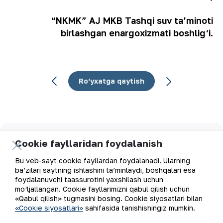
“NKMK” AJ MKB Tashqi suv ta’minoti
birlashgan enargoxizmati boshlig‘i.
Ro‘yxatga qaytish
Elektron pochta manzili
Cookie fayllaridan foydalanish
Bu veb-sayt cookie fayllardan foydalanadi. Ularning
Yangilanishlarga obuna bo'ling
ba’zilari saytning ishlashini ta’minlaydi, boshqalari esa
foydalanuvchi taassurotini yaxshilash uchun
mo‘ljallangan. Cookie fayllarimizni qabul qilish uchun
«Qabul qilish» tugmasini bosing. Cookie siyosatlari bilan
«Cookie siyosatlari»
sahifasida tanishishingiz mumkin.
“Navoiy kon-metallurgiya kombinati” AJ (“NKMK” AJ)
jahonda oltin ishlab chiqaruvchi yirik kompaniyalar