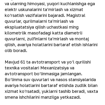
va ularning himoyasi, yuqori kuchlanishga ega
elektr uskunalarini ta’mirlash va xizmat
ko‘rsatish vazifalarini bajaradi. Magistral
quvurlar, qurilmalarni ta’mirlash va
ekspluatatsiya qilish uchastkasi ming
kilometrlik masofadagi katta diametrli
quvurlarni, zulfinlarni ta’mirlash va montaj
qilish, avariya holatlarini bartaraf etish ishlarini
olib boradi.
Mavjud 61 ta avtotransport va yo‘l qurilishi
texnika vositalari Mexanizatsiya va
avtotransport bo‘linmasiga jamlangan.
Bo‘linma suv quvurlari va nasos stansiyalarida
avariya holatlarini bartaraf etishda zudlik bilan
xizmat ko‘rsatadi, yuklarni tashib beradi, vaxta
smena ishchilarini manzilga yetkazadi.