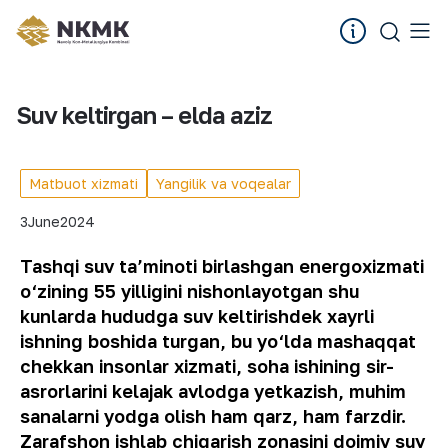
Suv keltirgan – elda aziz
Matbuot xizmati
Yangilik va voqealar
3
June
2024
Tashqi suv ta’minoti birlashgan energoxizmati
o‘zining 55 yilligini nishonlayotgan shu
kunlarda hududga suv keltirishdek xayrli
ishning boshida turgan, bu yo‘lda mashaqqat
chekkan insonlar xizmati, soha ishining sir-
asrorlarini kelajak avlodga yetkazish, muhim
sanalarni yodga olish ham qarz, ham farzdir.
Zarafshon ishlab chiqarish zonasini doimiy suv