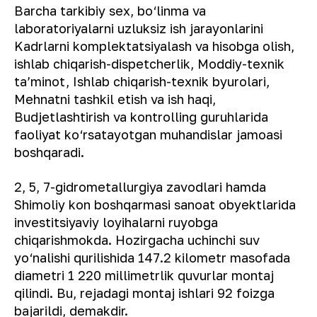
Barcha tarkibiy sex, bo‘linma va
laboratoriyalarni uzluksiz ish jarayonlarini
Kadrlarni komplektatsiyalash va hisobga olish,
ishlab chiqarish-dispetcherlik, Moddiy-texnik
ta’minot, Ishlab chiqarish-texnik byurolari,
Mehnatni tashkil etish va ish haqi,
Budjetlashtirish va kontrolling guruhlarida
faoliyat ko‘rsatayotgan muhandislar jamoasi
boshqaradi.
2, 5, 7-gidrometallurgiya zavodlari hamda
Shimoliy kon boshqarmasi sanoat obyektlarida
investitsiyaviy loyihalarni ruyobga
chiqarishmokda. Hozirgacha uchinchi suv
yo‘nalishi qurilishida 147.2 kilometr masofada
diametri 1 220 millimetrlik quvurlar montaj
qilindi. Bu, rejadagi montaj ishlari 92 foizga
bajarildi, demakdir.