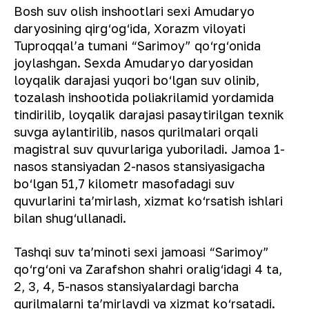
Bosh suv olish inshootlari sexi Amudaryo
daryosining qirg‘og‘ida, Xorazm viloyati
Tuproqqal’a tumani “Sarimoy” qo‘rg‘onida
joylashgan. Sexda Amudaryo daryosidan
loyqalik darajasi yuqori bo‘lgan suv olinib,
tozalash inshootida poliakrilamid yordamida
tindirilib, loyqalik darajasi pasaytirilgan texnik
suvga aylantirilib, nasos qurilmalari orqali
magistral suv quvurlariga yuboriladi. Jamoa 1-
nasos stansiyadan 2-nasos stansiyasigacha
bo‘lgan 51,7 kilometr masofadagi suv
quvurlarini ta’mirlash, xizmat ko‘rsatish ishlari
bilan shug‘ullanadi.
Tashqi suv ta’minoti sexi jamoasi “Sarimoy”
qo‘rg‘oni va Zarafshon shahri oralig‘idagi 4 ta,
2, 3, 4, 5-nasos stansiyalardagi barcha
qurilmalarni ta’mirlaydi va xizmat ko‘rsatadi.