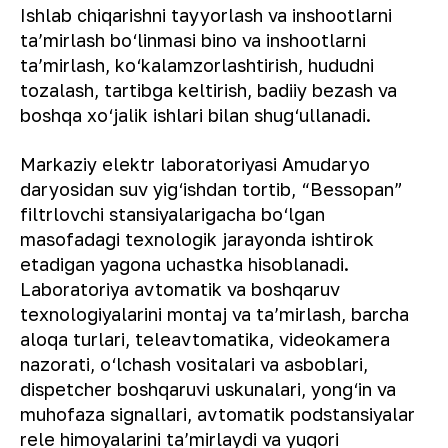
Ishlab chiqarishni tayyorlash va inshootlarni
ta’mirlash bo‘linmasi bino va inshootlarni
ta’mirlash, ko‘kalamzorlashtirish, hududni
tozalash, tartibga keltirish, badiiy bezash va
boshqa xo‘jalik ishlari bilan shug‘ullanadi.
Markaziy elektr laboratoriyasi Amudaryo
daryosidan suv yig‘ishdan tortib, “Bessopan”
filtrlovchi stansiyalarigacha bo‘lgan
masofadagi texnologik jarayonda ishtirok
etadigan yagona uchastka hisoblanadi.
Laboratoriya avtomatik va boshqaruv
texnologiyalarini montaj va ta’mirlash, barcha
aloqa turlari, teleavtomatika, videokamera
nazorati, o‘lchash vositalari va asboblari,
dispetcher boshqaruvi uskunalari, yong‘in va
muhofaza signallari, avtomatik podstansiyalar
rele himoyalarini ta’mirlaydi va yuqori