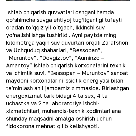
Ishlab chiqarish quvvatlari oshgani hamda
qo‘shimcha suvga ehtiyoj tug‘ilganligi tufayli
oradan to‘qqiz yil o‘tgach, ikkinchi suv
yo‘nalishi ishga tushirildi. Ayni paytda ming
kilometrga yaqin suv quvurlari orqali Zarafshon
va Uchquduq shaharlari, “Bessopan”,
“Muruntov”, “Dovgiztov”, “Auminzo –
Amantoy” ishlab chiqarish korxonalarini texnik
va ichimlik suvi, “Bessopan – Muruntov” sanoat
maydoni korxonalarini issiqlik energiyasi bilan
ta’minlash ahil jamoamiz zimmasida. Birlashgan
energoxizmat tarkibidagi 4 ta sex, 4 ta
uchastka va 2 ta laboratoriya ishchi-
xizmatchilari, muhandis-texnik xodimlari ana
shunday maqsadni amalga oshirish uchun
fidokorona mehnat qilib kelishyapti.