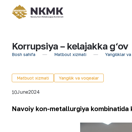
Korrupsiya – kelajakka g‘ov
Bosh sahifa
Matbout xizmati
Yangiliklar va
Matbuot xizmati
Yangilik va voqealar
June
2024
10
Navoiy kon-metallurgiya kombinatida ko