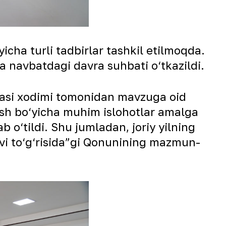
cha turli tadbirlar tashkil etilmoqda.
 navbatdagi davra suhbati o‘tkazildi.
asi xodimi tomonidan mavzuga oid
ish bo‘yicha muhim islohotlar amalga
b o‘tildi. Shu jumladan, joriy yilning
vi to‘g‘risida”gi Qonunining mazmun-