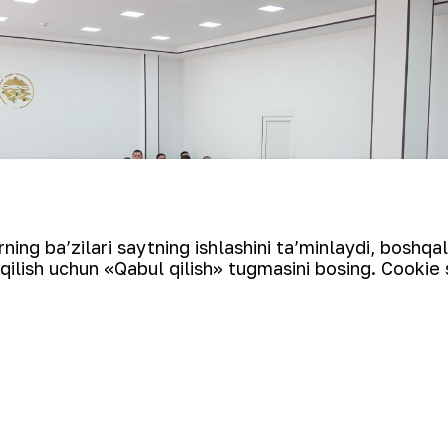
ing ba’zilari saytning ishlashini ta’minlaydi, boshqa
qilish uchun «Qabul qilish» tugmasini bosing. Cookie 