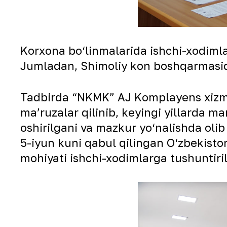
Korxona bo‘linmalarida ishchi-xodimlar
Jumladan, Shimoliy kon boshqarmasida
Tadbirda “NKMK” AJ Komplayens xizma
maʼruzalar qilinib, keyingi yillarda 
oshirilgani va mazkur yo‘nalishda olib 
5-iyun kuni qabul qilingan O‘zbekist
mohiyati ishchi-xodimlarga tushuntiril