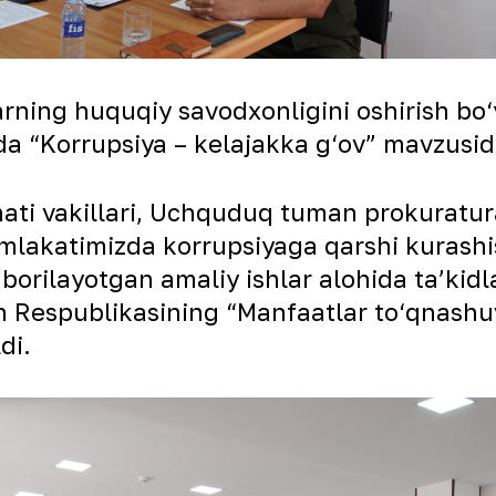
ning huquqiy savodxonligini oshirish bo‘yi
 “Korrupsiya – kelajakka g‘ov” mavzusida
ti vakillari, Uchquduq tuman prokuratur
mamlakatimizda korrupsiyaga qarshi kurash
borilayotgan amaliy ishlar alohida taʼkidla
on Respublikasining “Manfaatlar to‘qnashu
di.