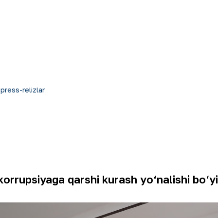
 press-relizlar
rrupsiyaga qarshi kurash yo‘nalishi bo‘yic