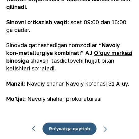
qilinadi.
Sinovni o‘tkazish vaqti:
soat 09:00 dan 16:00
ga qadar.
Sinovda qatnashadigan nomzodlar
“Navoiy
kon-metallurgiya kombinati” AJ
O‘quv markazi
binosiga
shaxsni tasdiqlovchi hujjat bilan
kelishlari so‘raladi.
Manzil:
Navoiy shahar Navoiy ko‘chasi 31 A-uy.
Mo‘ljal:
Navoiy shahar prokuraturasi
Ro‘yxatga qaytish