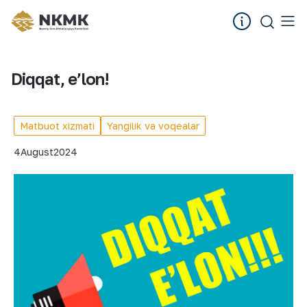
Diqqat, eʼlon!
Matbuot xizmati
Yangilik va voqealar
4
August
2024