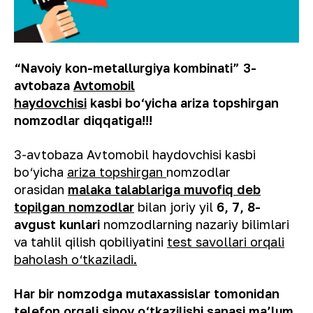
“Navoiy kon-metallurgiya kombinati” 3-
avtobaza
Avtomobil
haydovchisi
kasbi bo‘yicha ariza topshirgan
nomzodlar diqqatiga!!!
3-avtobaza Avtomobil haydovchisi kasbi
bo‘yicha
ariza topshirgan
nomzodlar
orasidan
malaka talablariga muvofiq deb
topilgan nomzodlar
bilan joriy yil
6
, 7, 8-
avgust
kun
lar
i
nomzodlarning nazariy bilimlari
va tahlil qilish qobiliyatini
test savollari orqali
baholash o‘tkaziladi.
Har bir nomzodga mutaxassislar tomonidan
telefon orqali sinov o‘tkazilishi sanasi ma’lum