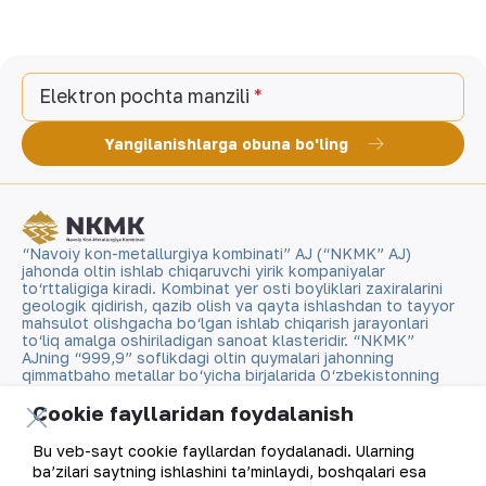
Elektron pochta manzili
Yangilanishlarga obuna bo'ling
“Navoiy kon-metallurgiya kombinati” AJ (“NKMK” AJ)
jahonda oltin ishlab chiqaruvchi yirik kompaniyalar
to‘rttaligiga kiradi. Kombinat yer osti boyliklari zaxiralarini
geologik qidirish, qazib olish va qayta ishlashdan to tayyor
mahsulot olishgacha bo‘lgan ishlab chiqarish jarayonlari
to‘liq amalga oshiriladigan sanoat klasteridir. “NKMK”
AJning “999,9” soflikdagi oltin quymalari jahonning
qimmatbaho metallar bo‘yicha birjalarida O‘zbekistonning
brendiga aylandi.
Cookie fayllaridan foydalanish
Kompaniya haqida
Aloqalar
Bu veb-sayt cookie fayllardan foydalanadi. Ularning
ba’zilari saytning ishlashini ta’minlaydi, boshqalari esa