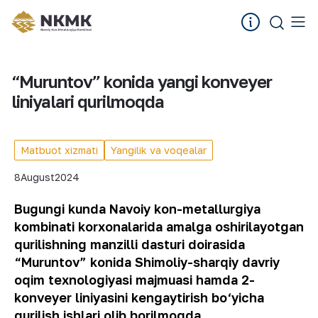
“Muruntov” konida yangi konveyer
liniyalari qurilmoqda
Matbuot xizmati
Yangilik va voqealar
8
August
2024
Bugungi kunda Navoiy kon-metallurgiya
kombinati korxonalarida amalga oshirilayotgan
qurilishning manzilli dasturi doirasida
“Muruntov” konida Shimoliy-sharqiy davriy
oqim texnologiyasi majmuasi hamda 2-
konveyer liniyasini kengaytirish bo‘yicha
qurilish ishlari olib borilmoqda.