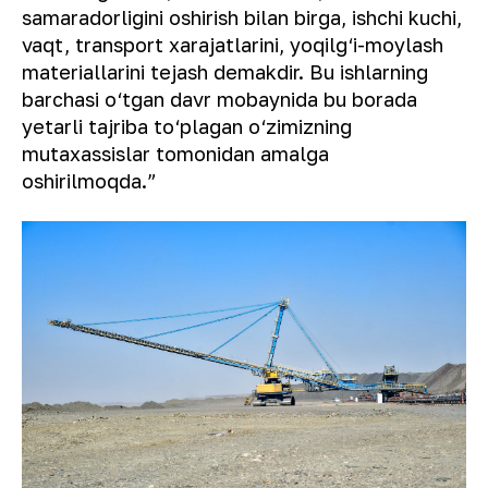
samaradorligini oshirish bilan birga, ishchi kuchi,
vaqt, transport xarajatlarini, yoqilg‘i-moylash
materiallarini tejash demakdir. Bu ishlarning
barchasi o‘tgan davr mobaynida bu borada
yetarli tajriba to‘plagan o‘zimizning
mutaxassislar tomonidan amalga
oshirilmoqda.”