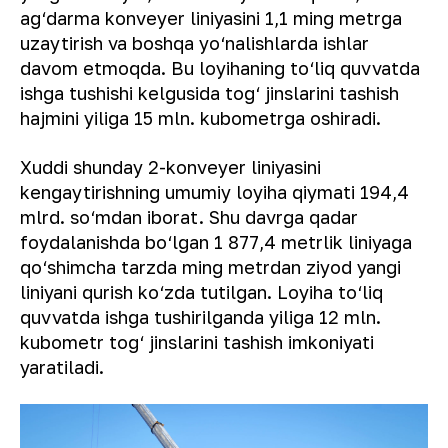
ag‘darma konveyer liniyasini 1,1 ming metrga
uzaytirish va boshqa yo‘nalishlarda ishlar
davom etmoqda. Bu loyihaning to‘liq quvvatda
ishga tushishi kelgusida tog‘ jinslarini tashish
hajmini yiliga 15 mln. kubometrga oshiradi.
Xuddi shunday 2-konveyer liniyasini
kengaytirishning umumiy loyiha qiymati 194,4
mlrd. so‘mdan iborat. Shu davrga qadar
foydalanishda bo‘lgan 1 877,4 metrlik liniyaga
qo‘shimcha tarzda ming metrdan ziyod yangi
liniyani qurish ko‘zda tutilgan. Loyiha to‘liq
quvvatda ishga tushirilganda yiliga 12 mln.
kubometr tog‘ jinslarini tashish imkoniyati
yaratiladi.