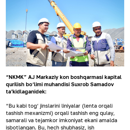
“NKMK” AJ Markaziy kon boshqarmasi kapital
qurilish bo‘limi muhandisi Suxrob Samadov
taʼkidlaganidek:
“Bu kabi tog‘ jinslarini liniyalar (lenta orqali
tashish mexanizmi) orqali tashish eng qulay,
samarali va tejamkor imkoniyat ekani amalda
isbotlangan. Bu, hech shubhasiz, ish