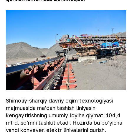
Shimoliy-sharqiy davriy oqim texnologiyasi
majmuasida maʼdan tashish liniyasini
kengaytirishning umumiy loyiha qiymati 104,4
mlrd. so‘mni tashkil etadi. Hozirda bu bo‘yicha
yangi konveyer, elektr liniyalarini qurish,