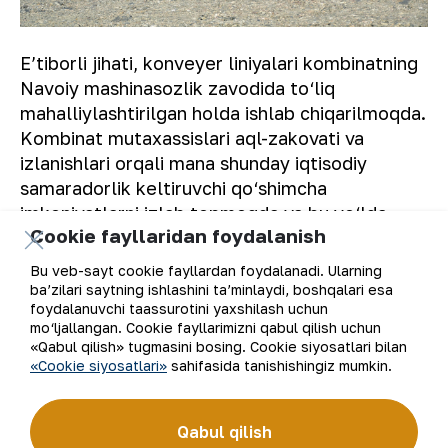
Eʼtiborli jihati, konveyer liniyalari kombinatning
Navoiy mashinasozlik zavodida to‘liq
mahalliylashtirilgan holda ishlab chiqarilmoqda.
Kombinat mutaxassislari aql-zakovati va
izlanishlari orqali mana shunday iqtisodiy
samaradorlik keltiruvchi qo‘shimcha
imkoniyatlarni izlab topmoqda va bu yo‘lda
Cookie fayllaridan foydalanish
davom etmoqda.
Bu veb-sayt cookie fayllardan foydalanadi. Ularning
“NKMK” AJ Matbuot xizmati.
ba’zilari saytning ishlashini ta’minlaydi, boshqalari esa
foydalanuvchi taassurotini yaxshilash uchun
mo‘ljallangan. Cookie fayllarimizni qabul qilish uchun
«Qabul qilish» tugmasini bosing. Cookie siyosatlari bilan
«Cookie siyosatlari»
sahifasida tanishishingiz mumkin.
Ro‘yxatga qaytish
Qabul qilish