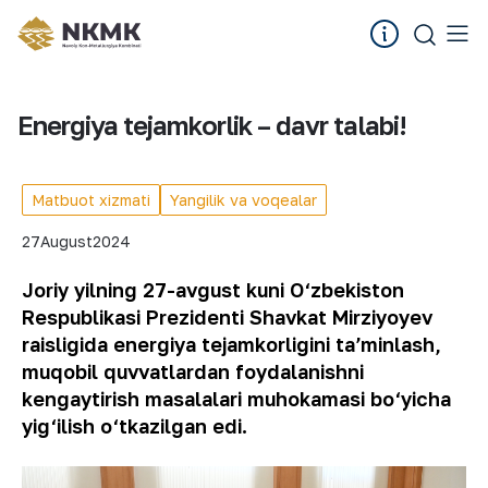
Energiya tejamkorlik – davr talabi!
Matbuot xizmati
Yangilik va voqealar
27
August
2024
Joriy yilning 27-avgust kuni O‘zbekiston
Respublikasi Prezidenti Shavkat Mirziyoyev
raisligida energiya tejamkorligini taʼminlash,
muqobil quvvatlardan foydalanishni
kengaytirish masalalari muhokamasi bo‘yicha
yig‘ilish o‘tkazilgan edi.