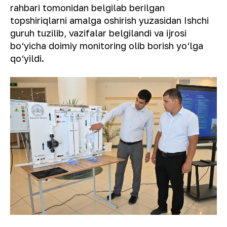
rahbari tomonidan belgilab berilgan
topshiriqlarni amalga oshirish yuzasidan Ishchi
guruh tuzilib, vazifalar belgilandi va ijrosi
bo‘yicha doimiy monitoring olib borish yo‘lga
qo‘yildi.