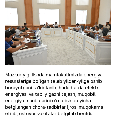
Mazkur yig‘ilishda mamlakatimizda energiya
resurslariga bo‘lgan talab yildan-yilga oshib
borayotgani taʼkidlanib, hududlarda elektr
energiyasi va tabiiy gazni tejash, muqobil
energiya manbalarini o‘rnatish bo‘yicha
belgilangan chora-tadbirlar ijrosi muqokama
etilib, ustuvor vazifalar belgilab berildi.