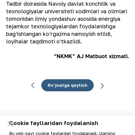
Tadbir doirasida Navoiy davlat konchilik va
texnologiyalar universiteti xodimlari va olimlari
tomonidan ilmiy yondashuv asosida energiya
tejamkor texnologiyalardan foydalanishga
bag‘ishlangan ko‘rgazma namoyish etildi,
loyihalar taqdimoti o‘tkazildi.
“NKMK” AJ Matbuot xizmati.
Ro‘yxatga qaytish
Elektron pochta manzili
Cookie fayllaridan foydalanish
Bu veb-sayt cookie fayllardan foydalanadi. Ularning