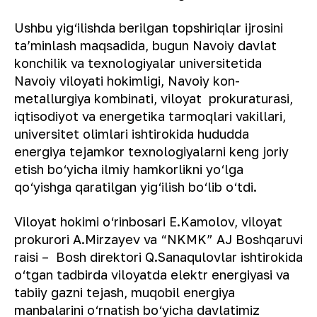
Ushbu yig‘ilishda berilgan topshiriqlar ijrosini
taʼminlash maqsadida, bugun Navoiy davlat
konchilik va texnologiyalar universitetida
Navoiy viloyati hokimligi, Navoiy kon-
metallurgiya kombinati, viloyat prokuraturasi,
iqtisodiyot va energetika tarmoqlari vakillari,
universitet olimlari ishtirokida hududda
energiya tejamkor texnologiyalarni keng joriy
etish bo‘yicha ilmiy hamkorlikni yo‘lga
qo‘yishga qaratilgan yig‘ilish bo‘lib o‘tdi.
Viloyat hokimi o‘rinbosari E.Kamolov, viloyat
prokurori A.Mirzayev va “NKMK” AJ Boshqaruvi
raisi – Bosh direktori Q.Sanaqulovlar ishtirokida
o‘tgan tadbirda viloyatda elektr energiyasi va
tabiiy gazni tejash, muqobil energiya
manbalarini o‘rnatish bo‘yicha davlatimiz