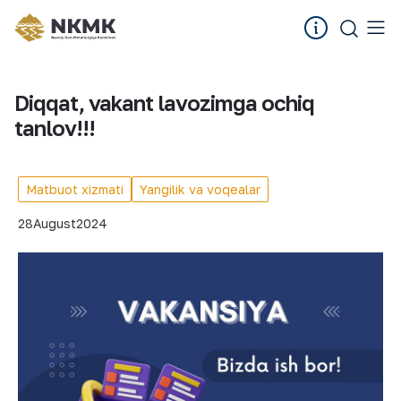
Diqqat, vakant lavozimga ochiq
tanlov!!!
Matbuot xizmati
Yangilik va voqealar
28
August
2024