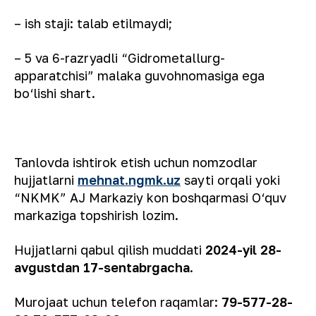
– ish staji: talab etilmaydi;
– 5 va 6-razryadli “Gidrometallurg-
apparatchisi” malaka guvohnomasiga ega
bо‘lishi shart.
Tanlovda ishtirok etish uchun nomzodlar
hujjatlarni
mehnat.ngmk.uz
sayti orqali yoki
“NKMK” AJ Markaziy kon boshqarmasi О‘quv
markaziga topshirish lozim.
Hujjatlarni qabul qilish muddati
2024-yil 28-
avgustdan 17-sentabrgacha
.
Murojaat uchun telefon raqamlar:
79-577-28-