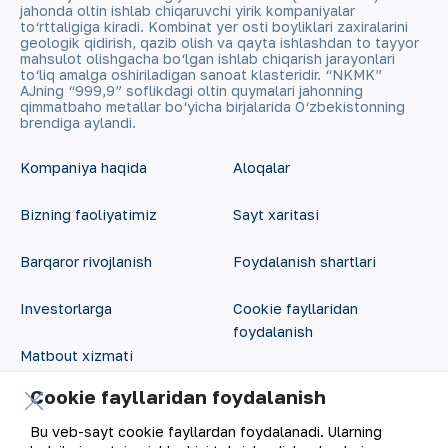
jahonda oltin ishlab chiqaruvchi yirik kompaniyalar
to‘rttaligiga kiradi. Kombinat yer osti boyliklari zaxiralarini
geologik qidirish, qazib olish va qayta ishlashdan to tayyor
mahsulot olishgacha bo‘lgan ishlab chiqarish jarayonlari
to‘liq amalga oshiriladigan sanoat klasteridir. “NKMK”
AJning “999,9” soflikdagi oltin quymalari jahonning
qimmatbaho metallar bo‘yicha birjalarida O‘zbekistonning
brendiga aylandi.
Kompaniya haqida
Aloqalar
Bizning faoliyatimiz
Sayt xaritasi
Barqaror rivojlanish
Foydalanish shartlari
Investorlarga
Cookie fayllaridan
foydalanish
Matbout xizmati
Ochiq ma'lumotlar
Cookie fayllaridan foydalanish
Karyera
RSS feed
Bu veb-sayt cookie fayllardan foydalanadi. Ularning