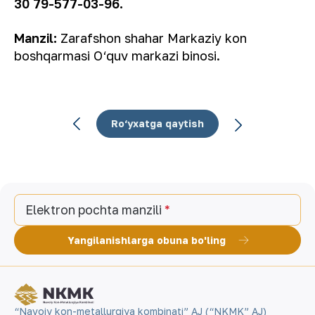
30 79-577-03-96.
Manzil:
Zarafshon shahar Markaziy kon
boshqarmasi О‘quv markazi binosi.
Ro‘yxatga qaytish
Elektron pochta manzili
Yangilanishlarga obuna bo'ling
“Navoiy kon-metallurgiya kombinati” AJ (“NKMK” AJ)