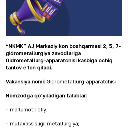
“NKMK” AJ Markaziy kon boshqarmasi 2, 5, 7-
gidrometallurgiya zavodlariga
Gidrometallurg-apparatchisi kasbiga ochiq
tanlov eʼlon qiladi.
Vakansiya nomi
: Gidrometallurg-apparatchisi
Nomzodga qo‘yiladigan talablar:
– ma’lumoti: oliy;
– mutaxassisligi: metallurgiya;