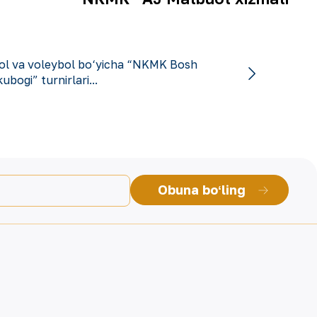
bol va voleybol bo‘yicha “NKMK Bosh
kubogi” turnirlari...
Obuna boʻling