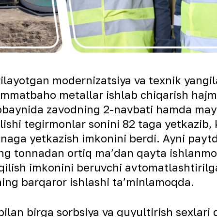
ilayotgan modernizatsiya va texnik yangil
qimmatbaho metallar ishlab chiqarish hajmi
mobaynida zavodning 2-navbati hamda may
lishi tegirmonlar sonini 82 taga yetkazib,
onnaga yetkazish imkonini berdi. Ayni pay
 ming tonnadan ortiq maʼdan qayta ishlanm
 qilish imkonini beruvchi avtomatlashtirilg
ning barqaror ishlashi taʼminlamoqda.
lan birga sorbsiya va quyultirish sexlari 