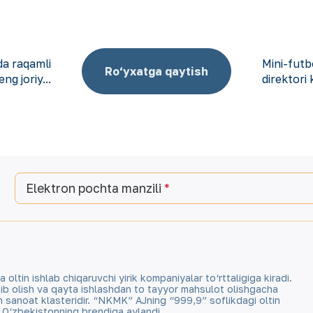
da raqamli
Mini-fut
Ro‘yxatga qaytish
ng joriy...
direktori 
Elektron pochta manzili
tin ishlab chiqaruvchi yirik kompaniyalar to‘rttaligiga kiradi.
qazib olish va qayta ishlashdan to tayyor mahsulot olishgacha
an sanoat klasteridir. “NKMK” AJning “999,9” soflikdagi oltin
a O‘zbekistonning brendiga aylandi.