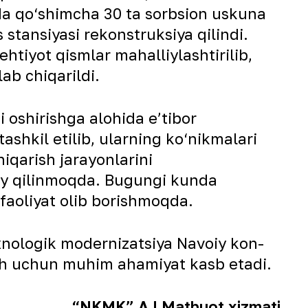
ida qo‘shimcha 30 ta sorbsion uskuna
 stansiyasi rekonstruksiya qilindi.
htiyot qismlar mahalliylashtirilib,
ab chiqarildi.
 oshirishga alohida eʼtibor
ashkil etilib, ularning ko‘nikmalari
qarish jarayonlarini
oriy qilinmoqda. Bugungi kunda
faoliyat olib borishmoqda.
exnologik modernizatsiya Navoiy kon-
ish uchun muhim ahamiyat kasb etadi.
“NKMK” AJ Matbuot xizmati