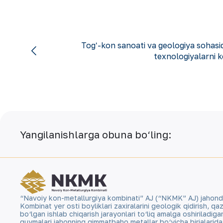
Togʻ-kon sanoati va geologiya sohasi
texnologiyalarni ke
Yangilanishlarga obuna bo‘ling:
“Navoiy kon-metallurgiya kombinati” AJ (“NKMK” AJ) jahonda ol
Kombinat yer osti boyliklari zaxiralarini geologik qidirish, 
bo‘lgan ishlab chiqarish jarayonlari to‘liq amalga oshiriladig
quymalari jahonning qimmatbaho metallar bo‘yicha birjalarid