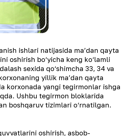
anish ishlari natijasida maʼdan qayta
ni oshirish bo‘yicha keng ko‘lamli
dalash sexida qo‘shimcha 33, 34 va
 korxonaning yillik maʼdan qayta
tda korxonada yangi tegirmonlar ishga
oqda. Ushbu tegirmon bloklarida
an boshqaruv tizimlari o‘rnatilgan.
quvvatlarini oshirish, asbob-