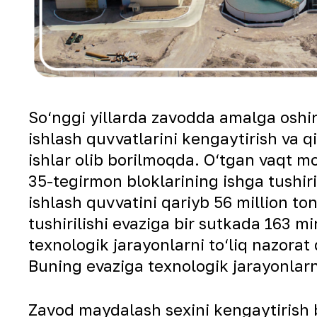
So‘nggi yillarda zavodda amalga oshir
ishlash quvvatlarini kengaytirish va 
ishlar olib borilmoqda. O‘tgan vaqt 
35-tegirmon bloklarining ishga tushiri
ishlash quvvatini qariyb 56 million t
tushirilishi evaziga bir sutkada 163
texnologik jarayonlarni to‘liq nazorat
Buning evaziga texnologik jarayonlar
Zavod maydalash sexini kengaytirish bi