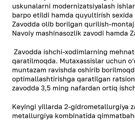
uskunalarni modernizatsiyalash ishlar
barpo etildi hamda quyultirish sexida 
Zavodda olib borilgan qurilish-montaj 
Navoiy mashinasozlik zavodi hamda Za
Zavodda ishchi-xodimlarning mehnat sh
qaratilmoqda. Mutaxassislar uchun o‘qu
muntazam ravishda oshirib borilmoqda
optimallashtirishga qaratilgan ratsion
zavodda 3,5 ming nafardan ortiq ishch
Keyingi yillarda 2-gidrometallurgiya 
metallurgiya kombinatida qimmatbaho 