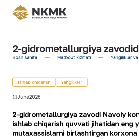
2-gidrometallurgiya zavodi
Bosh sahifa
Matbout xizmati
Yangiliklar va
Ishlab chiqarish
Yangiliklar
June
2026
11
2-gidrometallurgiya zavodi Navoiy kon
ishlab chiqarish quvvati jihatidan eng
mutaxassislarni birlashtirgan korxona 