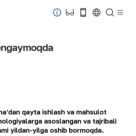
 kengaymoqda
 maʼdan qayta ishlash va mahsulot
nologiyalarga asoslangan va tajribali
lami yildan-yilga oshib bormoqda.