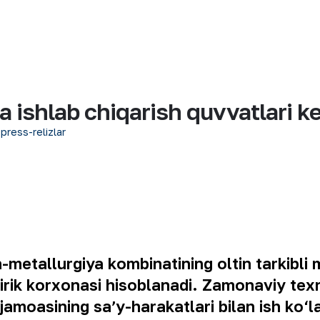
da ishlab chiqarish quvvatlari
 press-relizlar
-metallurgiya kombinatining oltin tarkibli
 yirik korxonasi hisoblanadi. Zamonaviy tex
jamoasining saʼy-harakatlari bilan ish ko‘