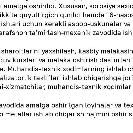
i amalga oshirildi. Xususan, sorbsiya sex
ikkita quyultirgich qurildi hamda 16-nasos
ishlari uchun kerakli asbob-uskunalar va e
rafshon taʼmirlash-mexanik zavodida ishl
aroitlarini yaxshilash, kasbiy malakasini
v kurslari va malaka oshirish dasturlari t
. Muhandis-texnik xodimlarning ishlab chi
alizatorlik takliflari ishlab chiqarishga j
i-xizmatchilar, muhandis-texnik xodimlar 
zavodida amalga oshirilgan loyihalar va t
metallar ishlab chiqarish hajmini oshir