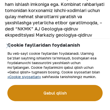
ham ishlash imkoniga ega. Kombinat rahbariyati
tomonidan korxonamiz ishchi-xodimlari uchun
qulay mehnat sharoitlarni yaratish va
yaxshilashga yetarlicha etibor qaratilmoqda, –
dedi “NKMK” AJ Geologiya-qidiruv
ekspeditsiyasi Markaziy geologiya-qidiruv
partiyasi boshlig‘i H.Usmonov.
Cookie fayllaridan foydalanish
“NKMK” AJ matbuot xizmati.
Bu veb-sayt cookie fayllardan foydalanadi. Ularning
ba’zilari saytning ishlashini ta’minlaydi, boshqalari esa
foydalanuvchi taassurotini yaxshilash uchun
mo‘ljallangan. Cookie fayllarimizni qabul qilish uchun
«Qabul qilish» tugmasini bosing. Cookie siyosatlari bilan
Ro‘yxatga qaytish
«Cookie siyosatlari»
sahifasida tanishishingiz mumkin.
Qabul qilish
Elektron pochta manzili