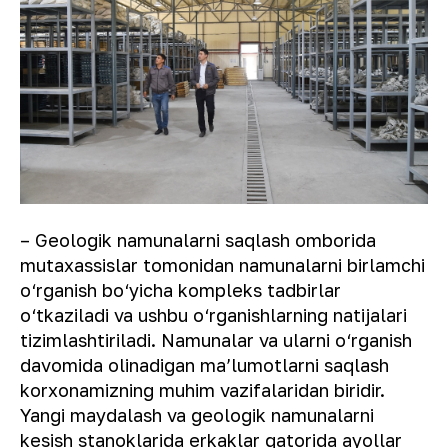
– Geologik namunalarni saqlash omborida
mutaxassislar tomonidan namunalarni birlamchi
o‘rganish bo‘yicha kompleks tadbirlar
o‘tkaziladi va ushbu o‘rganishlarning natijalari
tizimlashtiriladi. Namunalar va ularni o‘rganish
davomida olinadigan maʼlumotlarni saqlash
korxonamizning muhim vazifalaridan biridir.
Yangi maydalash va geologik namunalarni
kesish stanoklarida erkaklar qatorida ayollar