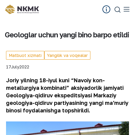
Geologlar uchun yangi bino barpo etildi
Matbuot xizmati
Yangilik va voqealar
17
July
2022
Joriy yilning 18-iyul kuni “Navoiy kon-
metallurgiya kombinati” aksiyadorlik jamiyati
Geologiya-qidiruv ekspeditsiyasi Markaziy
geologiya-qidiruv partiyasining yangi maʼmuriy
binosi foydalanishga topshirildi.