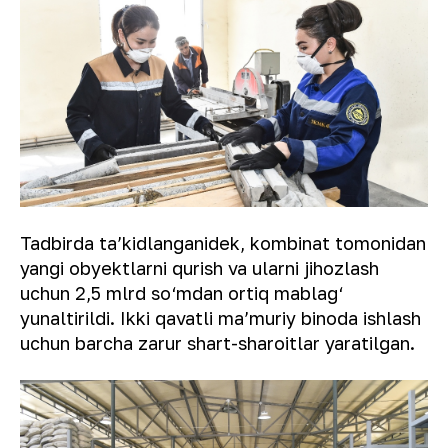
Tadbirda taʼkidlanganidek, kombinat tomonidan
yangi obyektlarni qurish va ularni jihozlash
uchun 2,5 mlrd so‘mdan ortiq mablag‘
yunaltirildi. Ikki qavatli maʼmuriy binoda ishlash
uchun barcha zarur shart-sharoitlar yaratilgan.