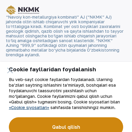
“Navoiy kon-metallurgiya kombinati” AJ (“NKMK” AJ)
jahonda oltin ishlab chiqaruvchi yirik kompaniyalar
to‘rttaligiga kiradi. Kombinat yer osti boyliklari zaxiralarini
geologik qidirish, qazib olish va qayta ishlashdan to tayyor
mahsulot olishgacha bo‘lgan ishlab chiqarish jarayonlari
to‘liq amalga oshiriladigan sanoat klasteridir. “NKMK”
AJning “999,9” soflikdagi oltin quymalari jahonning
qimmatbaho metallar bo‘yicha birjalarida O‘zbekistonning
brendiga aylandi.
Kompaniya haqida
Aloqalar
Cookie fayllaridan foydalanish
Bu veb-sayt cookie fayllardan foydalanadi. Ularning
Bizning faoliyatimiz
Sayt xaritasi
ba’zilari saytning ishlashini ta’minlaydi, boshqalari esa
foydalanuvchi taassurotini yaxshilash uchun
Barqaror rivojlanish
Foydalanish shartlari
mo‘ljallangan. Cookie fayllarimizni qabul qilish uchun
«Qabul qilish» tugmasini bosing. Cookie siyosatlari bilan
«Cookie siyosatlari»
sahifasida tanishishingiz mumkin.
Investorlarga
Cookie fayllaridan
foydalanish
Matbout xizmati
Qabul qilish
Ochiq ma'lumotlar