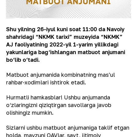
Shu yilning 26-iyul kuni soat 11:00 da Navoiy
shahridagi “NKMK tarixi” muzeyida “NKMK”
AJ faoliyatining 2022-yil 1-yarim yillikdagi
yakunlariga bag‘ishlangan matbuot anjumani
bo‘lib o‘tadi.
Matbuot anjumanida kombinatning masʼul
rahbar-xodimlari ishtirok etadi.
Hurmatli hamkasblar! Ushbu anjumanda
o‘zlaringizni qiziqtirgan savollarga javob
olishingiz mumkin.
Sizlarni ushbu matbuot anjumaniga taklif etgan
holda, mavzuni OAVlar, sayt, ijtimoiy