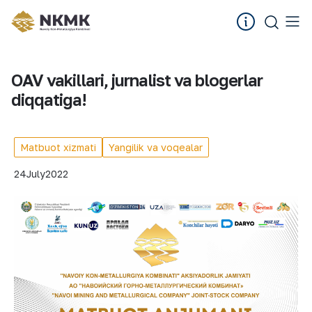
OAV vakillari, jurnalist va blogerlar
diqqatiga!
Matbuot xizmati
Yangilik va voqealar
24
July
2022