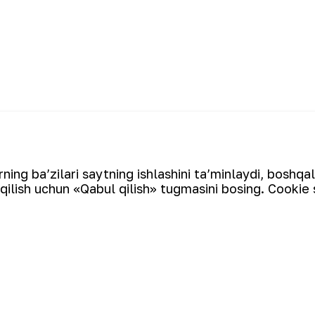
ar efirida
Ro‘yxatga qaytish
OAV vakill
ing ba’zilari saytning ishlashini ta’minlaydi, boshqa
qilish uchun «Qabul qilish» tugmasini bosing. Cookie 
Elektron pochta manzili