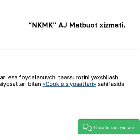
“NKMK” AJ Matbuot xizmati.
ari, jurnalist va blogerlar diqqatiga!
lari esa foydalanuvchi taassurotini yaxshilash
siyosatlari bilan
«Cookie siyosatlari»
sahifasida
Obuna boʻling
Онлайн консультант