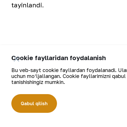
tayinlandi.
Cookie fayllaridan foydalanish
Markaziy telekanall
Bu veb-sayt cookie fayllardan foydalanadi. Ularn
uchun mo‘ljallangan. Cookie fayllarimizni qabul 
tanishishingiz mumkin.
Qabul qilish
Yangilanishlarga obuna bo‘ling: