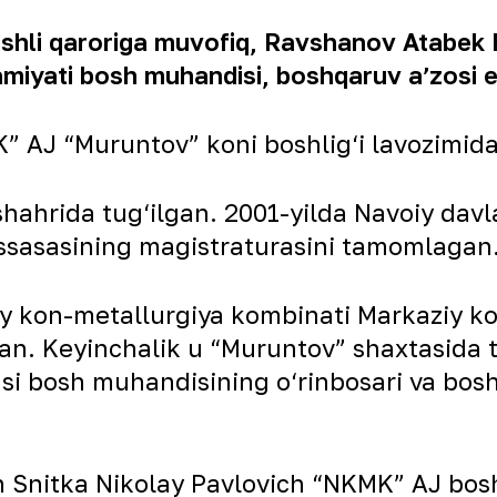
shli qaroriga muvofiq, Ravshanov Atabek 
amiyati bosh muhandisi, boshqaruv aʼzosi et
 AJ “Muruntov” koni boshlig‘i lavozimida 
hrida tug‘ilgan. 2001-yilda Navoiy davlat
assasasining magistraturasini tamomlagan
iy kon-metallurgiya kombinati Markaziy 
gan. Keyinchalik u “Muruntov” shaxtasida t
 bosh muhandisining o‘rinbosari va bosh 
 Snitka Nikolay Pavlovich “NKMK” AJ bos