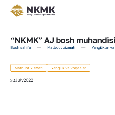
“NKMK” AJ bosh muhandisi, 
Bosh sahifa
Matbout xizmati
Yangiliklar va
Matbuot xizmati
Yangilik va voqealar
July
2022
20