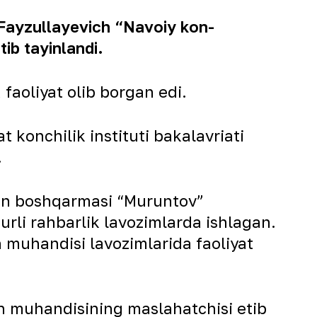
Fayzullayevich “Navoiy kon-
ib tayinlandi.
faoliyat olib borgan edi.
 konchilik instituti bakalavriati
.
kon boshqarmasi “Muruntov”
urli rahbarlik lavozimlarda ishlagan.
muhandisi lavozimlarida faoliyat
h muhandisining maslahatchisi etib