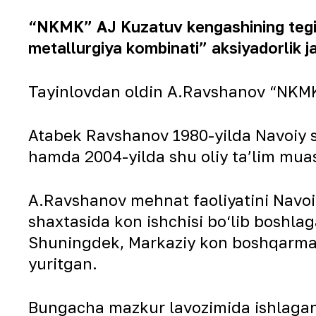
“NKMK” AJ Kuzatuv kengashining tegi
metallurgiya kombinati” aksiyadorlik j
Tayinlovdan oldin A.Ravshanov “NKMK”
Atabek Ravshanov 1980-yilda Navoiy sha
hamda 2004-yilda shu oliy taʼlim mu
A.Ravshanov mehnat faoliyatini Navo
shaxtasida kon ishchisi bo‘lib boshla
Shuningdek, Markaziy kon boshqarmasi
yuritgan.
Bungacha mazkur lavozimida ishlagan