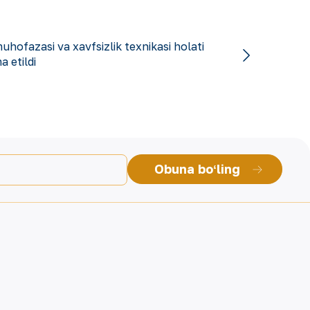
hofazasi va xavfsizlik texnikasi holati
 etildi
Obuna boʻling