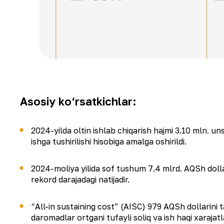
Asosiy ko‘rsatkichlar:
2024-yilda oltin ishlab chiqarish hajmi 3.10 mln. u
ishga tushirilishi hisobiga amalga oshirildi.
2024-moliya yilida sof tushum 7.4 mlrd. AQSh dolla
rekord darajadagi natijadir.
“All-in sustaining cost” (AISC) 979 AQSh dollarini t
daromadlar ortgani tufayli soliq va ish haqi xarajatla