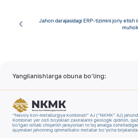
Jahon darajasidagi ERP-tizimini joriy etish i
muhoka
Yangilanishlarga obuna bo‘ling:
“Navoiy kon-metallurgiya kombinati” AJ (“NKMK” AJ) jahonda ol
Kombinat yer osti boyliklari zaxiralarini geologik qidirish, 
bo‘lgan ishlab chiqarish jarayonlari to‘liq amalga oshiriladig
quymalari jahonning qimmatbaho metallar bo‘yicha birjalarid