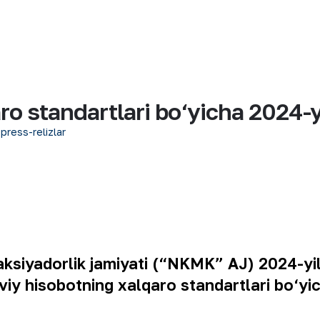
o standartlari bo‘yicha 2024-y
 press-relizlar
aksiyadorlik
jamiyati
(“
NKMK
”
AJ
) 2024-
yi
viy
hisobotning
xalqaro
standartlari
bo
‘
yi