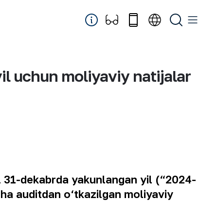
il uchun moliyaviy natijalar
l
31-
dekabrda
yakunlangan
yil
(“2024-
cha
auditdan
o
‘
tkazilgan
moliyaviy