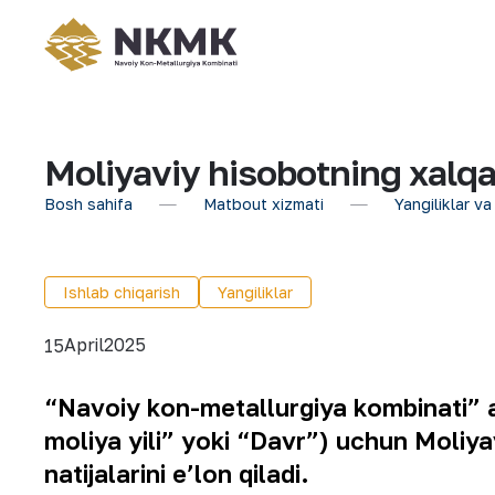
Moliyaviy hisobotning xalqar
Bosh sahifa
Matbout xizmati
Yangiliklar va
Ishlab chiqarish
Yangiliklar
April
2025
15
“
Navoiy
kon
-
metallurgiya
kombinati
”
moliya
yili
”
yoki
“
Davr
”)
uchun
Moliya
natijalarini
e
’
lon
qiladi
.