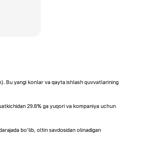
h). Bu yangi konlar va qayta ishlash quvvatlarining
o‘rsatkichidan 29.8% ga yuqori va kompaniya uchun
darajada bo‘lib, oltin savdosidan olinadigan