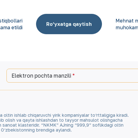
stiqbollari
Mehnat mu
Ro‘yxatga qaytish
ma etildi
muhokama
Elektron pochta manzili
tin ishlab chiqaruvchi yirik kompaniyalar to‘rttaligiga kiradi.
qazib olish va qayta ishlashdan to tayyor mahsulot olishgacha
an sanoat klasteridir. “NKMK” AJning “999,9” soflikdagi oltin
a O‘zbekistonning brendiga aylandi.