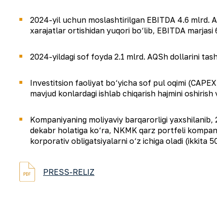
2024-yil uchun moslashtirilgan EBITDA 4.6 mlrd. AQSh
xarajatlar ortishidan yuqori bo‘lib, EBITDA marjasi
2024-yildagi sof foyda 2.1 mlrd. AQSh dollarini tash
Investitsion faoliyat bo‘yicha sof pul oqimi (CAPEX
mavjud konlardagi ishlab chiqarish hajmini oshirish v
Kompaniyaning moliyaviy barqarorligi yaxshilanib, 
dekabr holatiga ko‘ra, NKMK qarz portfeli kompaniy
korporativ obligatsiyalarni o‘z ichiga oladi (ikkita 
PRESS-RELIZ