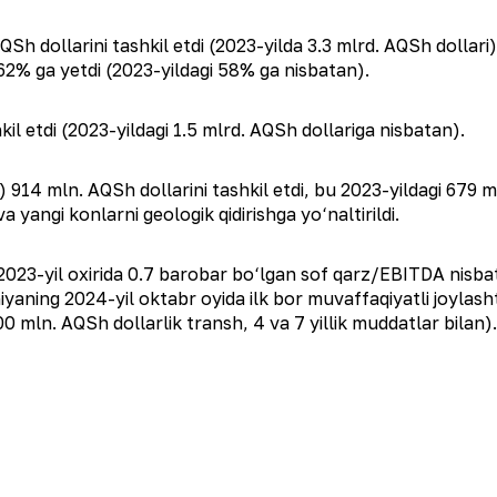
 dollarini tashkil etdi (2023-yilda 3.3 mlrd. AQSh dollari),
 62% ga yetdi (2023-yildagi 58% ga nisbatan).
kil etdi (2023-yildagi 1.5 mlrd. AQSh dollariga nisbatan).
) 914 mln. AQSh dollarini tashkil etdi, bu 2023-yildagi 679 
a yangi konlarni geologik qidirishga yo‘naltirildi.
2023-yil oxirida 0.7 barobar bo‘lgan sof qarz/EBITDA nisbat
aning 2024-yil oktabr oyida ilk bor muvaffaqiyatli joylashti
500 mln. AQSh dollarlik transh, 4 va 7 yillik muddatlar bilan).