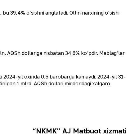
 bu 39,4% o‘sishni anglatadi. Oltin narxining o‘sishi
mln. AQSh dollariga nisbatan 34.6% ko‘pdir. Mablag‘lar
i 2024-yil oxirida 0.5 barobarga kamaydi. 2024-yil 31-
rilgan 1 mlrd. AQSh dollari miqdoridagi xalqaro
“NKMK” AJ Matbuot xizmati