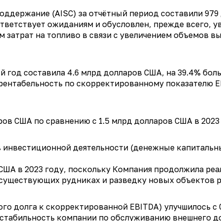
ддержание (AISC) за отчётный период составили 979 д
ответствует ожиданиям и обусловлен, прежде всего, у
м затрат на топливо в связи с увеличением объемов в
год составила 4.6 млрд долларов США, на 39.4% больш
м рентабельность по скорректированному показателю E
ров США по сравнению с 1.5 млрд долларов США в 2023 
 инвестиционной деятельности (денежные капитальны
. США в 2023 году, поскольку Компания продолжила р
 существующих рудниках и разведку новых объектов р
о долга к скорректированной EBITDA) улучшилось с 0.
стабильность компании по обслуживанию внешнего до