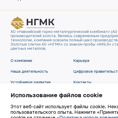
АО «Навоийский горно-металлургический комбинат» (АО
производителей золота. Являясь современным предпри
технологии, компания освоила полный цикл производств
Золотые слитки АО «НГМК» со знаком пробы «999,9» ст
цветных металлов.
О компании
Карьера
Наша деятельность
Цифровое правительст
Устойчивое развитие
Контакты
Инвесторам
Карта сайта
Использование файлов cookie
Пресс-центр
Условия использования
Этот веб-сайт использует файлы cookie. Нек
пользовательского опыта. Нажмите «Принять
cookie на странице
«Политика использования