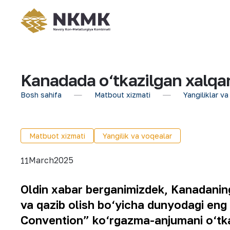
Kanadada o‘tkazilgan xalqar
Bosh sahifa
Matbout xizmati
Yangiliklar va
Matbuot xizmati
Yangilik va voqealar
March
2025
11
Oldin xabar berganimizdek, Kanadaning
va qazib olish bo‘yicha dunyodagi eng
Convention” ko‘rgazma-anjumani o‘tka