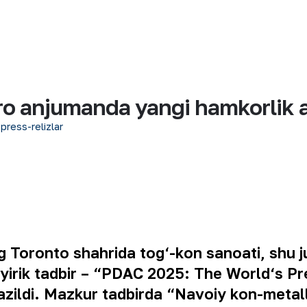
o anjumanda yangi hamkorlik al
 press-relizlar
 Toronto shahrida tog‘-kon sanoati, shu ju
 yirik tadbir – “PDAC 2025: The World‘s Pr
zildi. Mazkur tadbirda “Navoiy kon-metall