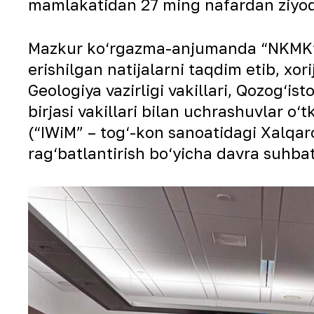
mamlakatidan 27 ming nafardan ziyod 
Mazkur ko‘rgazma-anjumanda “NKMK” A
erishilgan natijalarni taqdim etib, xor
Geologiya vazirligi vakillari, Qozog‘is
birjasi vakillari bilan uchrashuvlar o
(“IWiM” – tog‘-kon sanoatidagi Xalqaro
rag‘batlantirish bo‘yicha davra suhbat