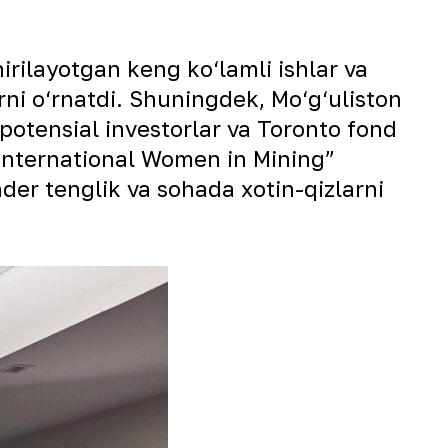
ilayotgan keng ko‘lamli ishlar va
arni o‘rnatdi. Shuningdek, Mo‘g‘uliston
, potensial investorlar va Toronto fond
 “International Women in Mining”
der tenglik va sohada xotin-qizlarni