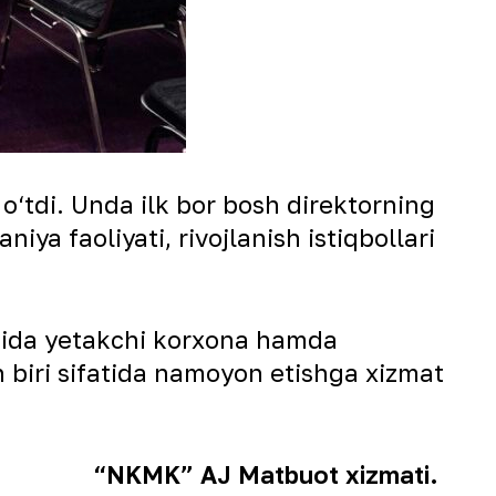
 o‘tdi. Unda ilk bor bosh direktorning
ya faoliyati, rivojlanish istiqbollari
otida yetakchi korxona hamda
n biri sifatida namoyon etishga xizmat
“NKMK” AJ Matbuot xizmati.