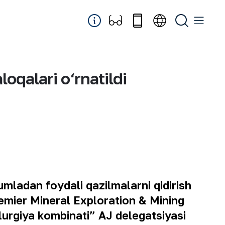
oqalari o‘rnatildi
mladan foydali qazilmalarni qidirish
emier Mineral Exploration & Mining
urgiya kombinati” AJ delegatsiyasi