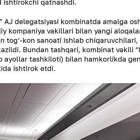
ishtirokchi qatnashdi.
J delegatsiyasi kombinatda amalga oshir
ijiy kompaniya vakillari bilan yangi aloqal
ton tog‘-kon sanoati ishlab chiqaruvchilari
‘tkazildi. Bundan tashqari, kombinat vakili
 ayollar tashkiloti) bilan hamkorlikda gen
ida ishtirok etdi.