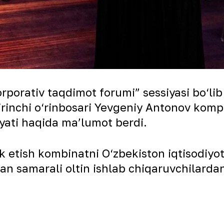
rporativ taqdimot forumi” sessiyasi bo‘lib
rinchi o‘rinbosari Yevgeniy Antonov kompani
iyati haqida maʼlumot berdi.
 etish kombinatni O‘zbekiston iqtisodiy
dan samarali oltin ishlab chiqaruvchilarda