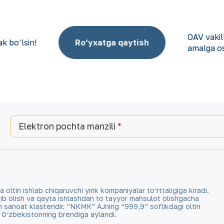
OAV vaki
k bo‘lsin!
Ro‘yxatga qaytish
amalga os
Elektron pochta manzili
tin ishlab chiqaruvchi yirik kompaniyalar to‘rttaligiga kiradi.
qazib olish va qayta ishlashdan to tayyor mahsulot olishgacha
an sanoat klasteridir. “NKMK” AJning “999,9” soflikdagi oltin
a O‘zbekistonning brendiga aylandi.