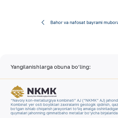
Bahor va nafosat bayrami mubora
Yangilanishlarga obuna bo‘ling:
“Navoiy kon-metallurgiya kombinati” AJ (“NKMK” AJ) jahonda ol
Kombinat yer osti boyliklari zaxiralarini geologik qidirish, 
bo‘lgan ishlab chiqarish jarayonlari to‘liq amalga oshiriladig
quymalari jahonning qimmatbaho metallar bo‘yicha birjalarid