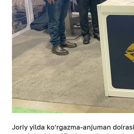
Joriy yilda ko‘rgazma-anjuman doirasi