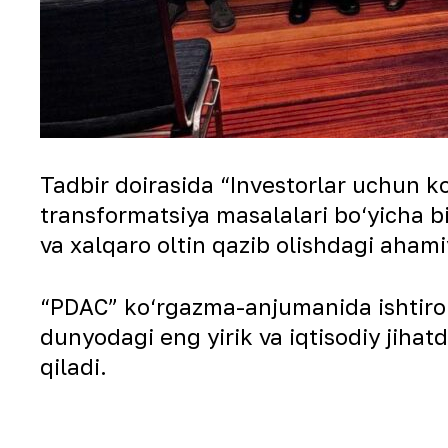
Tadbir doirasida “Investorlar uchun ko
transformatsiya masalalari bo‘yicha bi
va xalqaro oltin qazib olishdagi aham
“PDAC” ko‘rgazma-anjumanida ishtirok
dunyodagi eng yirik va iqtisodiy jihat
qiladi.