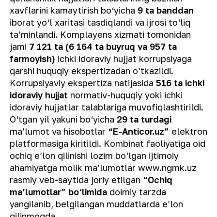
xavflarini kamaytirish bo‘yicha
9 ta banddan
iborat yo‘l xaritasi tasdiqlandi va ijrosi to‘liq
ta’minlandi. Komplayens xizmati tomonidan
jami
7 121 ta (6 164 ta buyruq va 957 ta
farmoyish)
ichki idoraviy hujjat korrupsiyaga
qarshi huquqiy ekspertizadan o‘tkazildi.
Korrupsiyaviy ekspertiza natijasida
516 ta ichki
idoraviy hujjat
normativ-huquqiy yoki ichki
idoraviy hujjatlar talablariga muvofiqlashtirildi.
O‘tgan yil yakuni bo‘yicha
29 ta turdagi
ma’lumot va hisobotlar
“E-Anticor.uz”
elektron
platformasiga kiritildi. Kombinat faoliyatiga oid
ochiq e’lon qilinishi lozim bo‘lgan ijtimoiy
ahamiyatga molik ma’lumotlar www.ngmk.uz
rasmiy veb-saytida joriy etilgan
“Ochiq
ma’lumotlar” bo‘limida
doimiy tarzda
yangilanib, belgilangan muddatlarda e’lon
qilinmoqda.