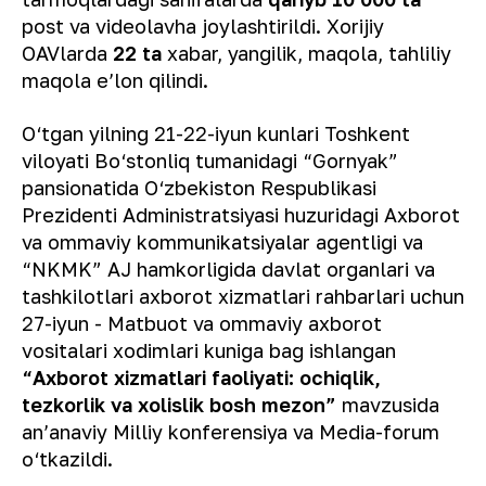
post va videolavha joylashtirildi. Xorijiy
OAVlarda
22 ta
xabar, yangilik, maqola, tahliliy
maqola e’lon qilindi.
O‘tgan yilning 21-22-iyun kunlari Toshkent
viloyati Bo‘stonliq tumanidagi “Gornyak”
pansionatida O‘zbekiston Respublikasi
Prezidenti Administratsiyasi huzuridagi Axborot
va ommaviy kommunikatsiyalar agentligi va
“NKMK” AJ hamkorligida davlat organlari va
tashkilotlari axborot xizmatlari rahbarlari uchun
27-iyun - Matbuot va ommaviy axborot
vositalari xodimlari kuniga bag ishlangan
“Axborot xizmatlari faoliyati: ochiqlik,
tezkorlik va xolislik bosh mezon”
mavzusida
an’anaviy Milliy konferensiya va Media-forum
o‘tkazildi.