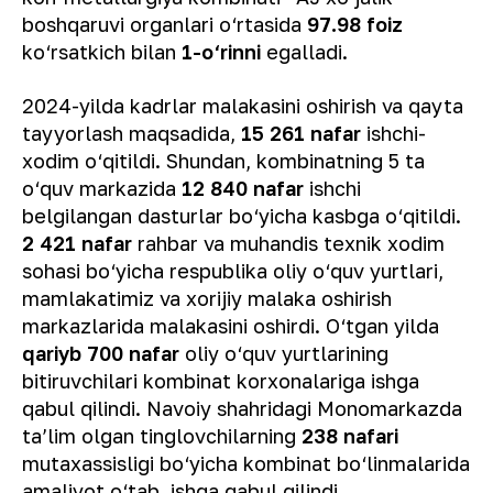
boshqaruvi organlari o‘rtasida
97.98 foiz
ko‘rsatkich bilan
1-o‘rinni
egalladi.
2024-yilda kadrlar malakasini oshirish va qayta
tayyorlash maqsadida,
15 261 nafar
ishchi-
xodim o‘qitildi. Shundan, kombinatning 5 ta
o‘quv markazida
12 840 nafar
ishchi
belgilangan dasturlar bo‘yicha kasbga o‘qitildi.
2 421 nafar
rahbar va muhandis texnik xodim
sohasi bo‘yicha respublika oliy o‘quv yurtlari,
mamlakatimiz va xorijiy malaka oshirish
markazlarida malakasini oshirdi. O‘tgan yilda
qariyb 700 nafar
oliy o‘quv yurtlarining
bitiruvchilari kombinat korxonalariga ishga
qabul qilindi. Navoiy shahridagi Monomarkazda
ta’lim olgan tinglovchilarning
238 nafari
mutaxassisligi bo‘yicha kombinat bo‘linmalarida
amaliyot o‘tab, ishga qabul qilindi.