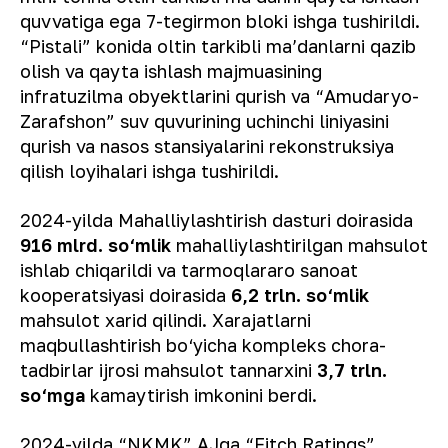
quvvatiga ega 7-tegirmon bloki ishga tushirildi.
“Pistali” konida oltin tarkibli ma’danlarni qazib
olish va qayta ishlash majmuasining
infratuzilma obyektlarini qurish va “Amudaryo-
Zarafshon” suv quvurining uchinchi liniyasini
qurish va nasos stansiyalarini rekonstruksiya
qilish loyihalari ishga tushirildi.
2024-yilda Mahalliylashtirish dasturi doirasida
916 mlrd. so‘mlik
mahalliylashtirilgan mahsulot
ishlab chiqarildi va tarmoqlararo sanoat
kooperatsiyasi doirasida
6,2 trln. so‘mlik
mahsulot xarid qilindi. Xarajatlarni
maqbullashtirish bo‘yicha kompleks chora-
tadbirlar ijrosi mahsulot tannarxini
3,7 trln.
so‘mga
kamaytirish imkonini berdi.
2024-yilda “NKMK” AJga “Fitch Ratings”