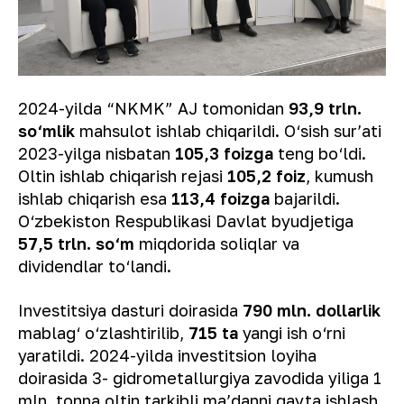
2024-yilda “NKMK” AJ tomonidan
93,9 trln.
so‘mlik
mahsulot ishlab chiqarildi. O‘sish sur’ati
2023-yilga nisbatan
105,3 foizga
teng bo‘ldi.
Oltin ishlab chiqarish rejasi
105,2 foiz
, kumush
ishlab chiqarish esa
113,4 foizga
bajarildi.
O‘zbekiston Respublikasi Davlat byudjetiga
57,5 trln. so‘m
miqdorida soliqlar va
dividendlar to‘landi.
Investitsiya dasturi doirasida
790 mln. dollarlik
mablag‘ o‘zlashtirilib,
715 ta
yangi ish o‘rni
yaratildi. 2024-yilda investitsion loyiha
doirasida 3- gidrometallurgiya zavodida yiliga 1
mln. tonna oltin tarkibli ma’danni qayta ishlash