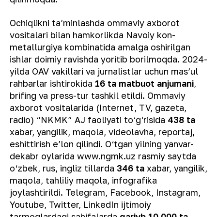
Ochiqlikni ta’minlashda ommaviy axborot
vositalari bilan hamkorlikda Navoiy kon-
metallurgiya kombinatida amalga oshirilgan
ishlar doimiy ravishda yoritib borilmoqda. 2024-
yilda OAV vakillari va jurnalistlar uchun mas’ul
rahbarlar ishtirokida
16 ta matbuot anjumani
,
brifing va press-tur tashkil etildi. Ommaviy
axborot vositalarida (Internet, TV, gazeta,
radio) “NKMK” AJ faoliyati to‘g‘risida
438 ta
xabar, yangilik, maqola, videolavha, reportaj,
eshittirish e’lon qilindi. O‘tgan yilning yanvar-
dekabr oylarida www.ngmk.uz rasmiy saytda
o‘zbek, rus, ingliz tillarda
346 ta
xabar, yangilik,
maqola, tahliliy maqola, infografika
joylashtirildi. Telegram, Facebook, Instagram,
Youtube, Twitter, LinkedIn ijtimoiy
tarmoqlardagi sahifalarda
qariyb 10 000 ta