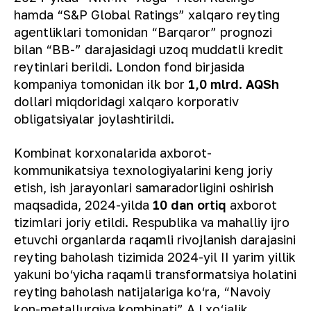
hamda “S&P Global Ratings” xalqaro reyting
agentliklari tomonidan “Barqaror” prognozi
bilan “BB-” darajasidagi uzoq muddatli kredit
reytinlari berildi. London fond birjasida
kompaniya tomonidan ilk bor
1,0 mlrd. AQSh
dollari miqdoridagi xalqaro korporativ
obligatsiyalar joylashtirildi.
Kombinat korxonalarida axborot-
kommunikatsiya texnologiyalarini keng joriy
etish, ish jarayonlari samaradorligini oshirish
maqsadida, 2024-yilda
10 dan ortiq
axborot
tizimlari joriy etildi. Respublika va mahalliy ijro
etuvchi organlarda raqamli rivojlanish darajasini
reyting baholash tizimida 2024-yil II yarim yillik
yakuni bo‘yicha raqamli transformatsiya holatini
reyting baholash natijalariga ko‘ra, “Navoiy
kon-metallurgiya kombinati” AJ xo‘jalik