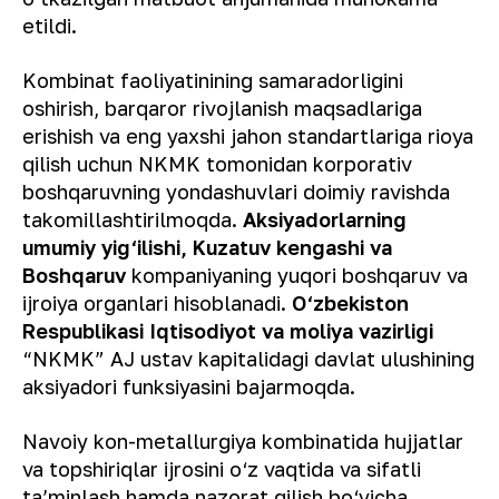
etildi.
Kombinat faoliyatinining samaradorligini
oshirish, barqaror rivojlanish maqsadlariga
erishish va eng yaxshi jahon standartlariga rioya
qilish uchun NKMK tomonidan korporativ
boshqaruvning yondashuvlari doimiy ravishda
takomillashtirilmoqda.
Aksiyadorlarning
umumiy yig‘ilishi, Kuzatuv kengashi va
Boshqaruv
kompaniyaning yuqori boshqaruv va
ijroiya organlari hisoblanadi.
O‘zbekiston
Respublikasi Iqtisodiyot va moliya vazirligi
“NKMK” AJ ustav kapitalidagi davlat ulushining
aksiyadori funksiyasini bajarmoqda.
Navoiy kon-metallurgiya kombinatida hujjatlar
va topshiriqlar ijrosini o‘z vaqtida va sifatli
ta’minlash hamda nazorat qilish bo‘yicha