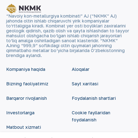
“Navoiy kon-metallurgiya kombinati” AJ (“NKMK” AJ)
jahonda oltin ishlab chiqaruvchi yirik kompaniyalar
to‘rttaligiga kiradi. Kombinat yer osti boyliklari zaxiralarini
geologik qidirish, qazib olish va qayta ishlashdan to tayyor
mahsulot olishgacha bo‘lgan ishlab chiqarish jarayonlari
to‘liq amalga oshiriladigan sanoat klasteridir. “NKMK”
AJning “999,9” soflikdagi oltin quymalari jahonning
qimmatbaho metallar bo‘yicha birjalarida O‘zbekistonning
brendiga aylandi.
Kompaniya haqida
Aloqalar
Bizning faoliyatimiz
Sayt xaritasi
Barqaror rivojlanish
Foydalanish shartlari
Investorlarga
Cookie fayllaridan
foydalanish
Matbout xizmati
Ochiq ma'lumotlar