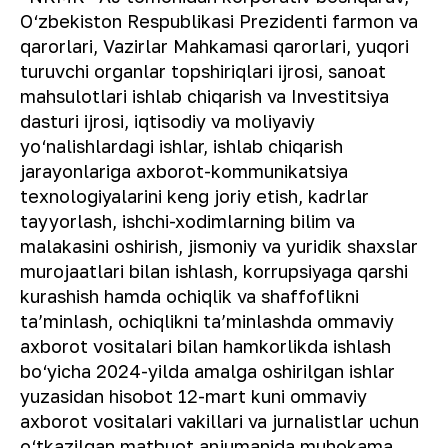
O‘zbekiston Respublikasi Prezidenti farmon va
qarorlari, Vazirlar Mahkamasi qarorlari, yuqori
turuvchi organlar topshiriqlari ijrosi, sanoat
mahsulotlari ishlab chiqarish va Investitsiya
dasturi ijrosi, iqtisodiy va moliyaviy
yo‘nalishlardagi ishlar, ishlab chiqarish
jarayonlariga axborot-kommunikatsiya
texnologiyalarini keng joriy etish, kadrlar
tayyorlash, ishchi-xodimlarning bilim va
malakasini oshirish, jismoniy va yuridik shaxslar
murojaatlari bilan ishlash, korrupsiyaga qarshi
kurashish hamda ochiqlik va shaffoflikni
ta’minlash, ochiqlikni ta’minlashda ommaviy
axborot vositalari bilan hamkorlikda ishlash
bo‘yicha 2024-yilda amalga oshirilgan ishlar
yuzasidan hisobot 12-mart kuni ommaviy
axborot vositalari vakillari va jurnalistlar uchun
o‘tkazilgan matbuot anjumanida muhokama