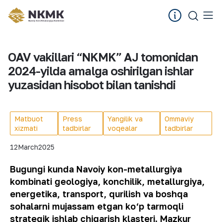
OAV vakillari “NKMK” AJ tomonidan
2024-yilda amalga oshirilgan ishlar
yuzasidan hisobot bilan tanishdi
Matbuot
Press
Yangilik va
Ommaviy
xizmati
tadbirlar
voqealar
tadbirlar
12
March
2025
Bugungi kunda Navoiy kon-metallurgiya
kombinati geologiya, konchilik, metallurgiya,
energetika, transport, qurilish va boshqa
sohalarni mujassam etgan ko‘p tarmoqli
strategik ishlab chiqarish klasteri.
Mazkur