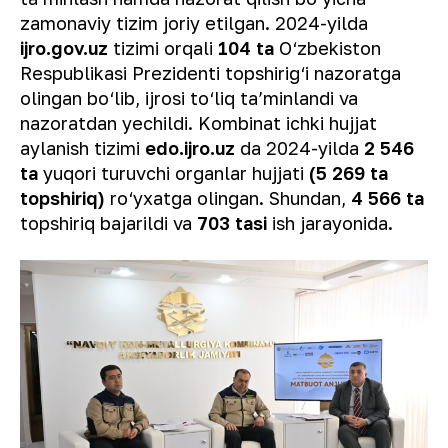
zamonaviy tizim joriy etilgan. 2024-yilda
ijro.gov.uz
tizimi orqali
104 ta
O‘zbekiston
Respublikasi Prezidenti topshirig‘i nazoratga
olingan bo‘lib, ijrosi to‘liq ta’minlandi va
nazoratdan yechildi. Kombinat ichki hujjat
aylanish tizimi
edo.ijro.uz
da 2024-yilda
2 546
ta
yuqori turuvchi organlar hujjati
(5 269 ta
topshiriq)
ro‘yxatga olingan. Shundan,
4 566 ta
topshiriq bajarildi va
703 tasi
ish jarayonida.