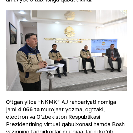
O‘tgan yilda “NKMK” AJ rahbariyati nomiga
jami
4 066 ta
murojaat yozma, og‘zaki,
electron va O‘zbekiston Respublikasi
Prezidentining virtual qabulxonasi hamda Bosh
vazirining tadbirkorlar murojaatlarini ko‘rib