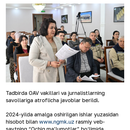
Tadbirda OAV vakillari va jurnalistlarning
savollariga atroflicha javoblar berildi.
2024-yilda amalga oshirilgan ishlar yuzasidan
hisobot bilan
www.ngmk.uz
rasmiy veb-
saytning “Ochiq ma’lumotlar” bo‘limida