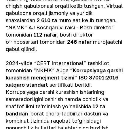
chiqish qabulxonasi orqali kelib tushgan. Virtual
qabulxona orqali jismoniy va yuridik
shaxslardan
2 610 ta
murojaat kelib tushgan.
“NKMK” AJ Boshqaruvi raisi - Bosh direktori
tomonidan
112 nafar
, bosh direktor
o‘rinbosarlari tomonidan
246 nafar
murojaatchi
qabul qilindi.
2024-yilda “CERT International” tashkiloti
tomonidan “NKMK” AJga
“Korrupsiyaga qarshi
kurashish menejment tizimi” ISO 37001:2016
xalqaro standart
sertifikati berildi.
Korrupsiyaga qarshi kurashish ishlarining
samaradorligini oshirish hamda ochiqlik va
shaffoflikni ta’minlash yo‘nalishida
12 ta
banddan
iborat chora-tadbirlar dasturi va
kombinat tizimida raqobat to‘g‘risidagi
qonunchilik hujjatlari talablarining buzilish