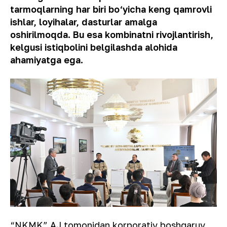
tarmoqlarning har biri bo‘yicha keng qamrovli
ishlar, loyihalar, dasturlar amalga
oshirilmoqda. Bu esa kombinatni rivojlantirish,
kelgusi istiqbolini belgilashda alohida
ahamiyatga ega.
“NKMK” AJ tomonidan korporativ boshqaruv,