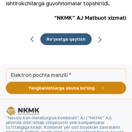
ishtirokchilarga guvohnomalar topshirildi.
“NKMK” AJ Matbuot xizmati
Ro‘yxatga qaytish
Elektron pochta manzili
Yangilanishlarga obuna bo'ling
“Navoiy kon-metallurgiya kombinati” AJ (“NKMK” AJ)
jahonda oltin ishlab chiqaruvchi yirik kompaniyalar
to‘rttaligiga kiradi. Kombinat yer osti boyliklari zaxiralarini
geologik qidirish, qazib olish va qayta ishlashdan to tayyor