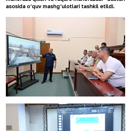
asosida o‘quv mashg‘ulotlari tashkil etildi.