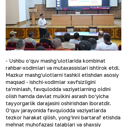
- Ushbu o‘quv mashg‘ulotlarida kombinat
rahbar-xodimlari va mutaxassislari ishtirok etdi.
Mazkur mashg‘ulotlarni tashkil etishdan asosiy
maqsad - ishchi-xodimlar xavfsizligini
ta’minlash, favqulodda vaziyatlarning oldini
olish hamda davlat mulkini asrash bo‘yicha
tayyorgarlik darajasini oshirishdan iboratdir.
O‘quv jarayonida favqulodda vaziyatlarda
tezkor harakat qilish, yong‘inni bartaraf etishda
mehnat muhofazasi talablari va shaxsiy