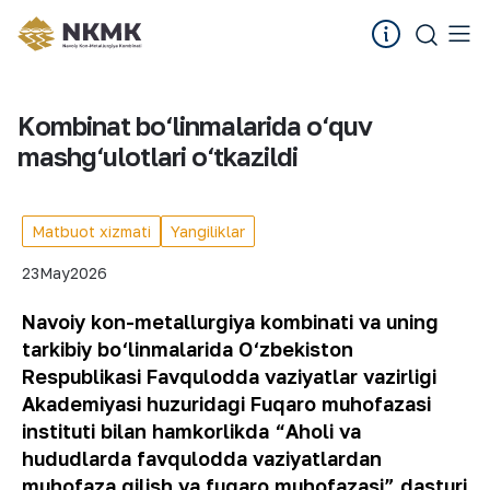
Kombinat bo‘linmalarida o‘quv
mashg‘ulotlari o‘tkazildi
Matbuot xizmati
Yangiliklar
23
May
2026
Navoiy kon-metallurgiya kombinati va uning
tarkibiy bo‘linmalarida O‘zbekiston
Respublikasi Favqulodda vaziyatlar vazirligi
Akademiyasi huzuridagi Fuqaro muhofazasi
instituti bilan hamkorlikda “Aholi va
hududlarda favqulodda vaziyatlardan
muhofaza qilish va fuqaro muhofazasi” dasturi