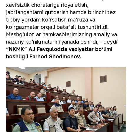
xavfsizlik choralariga rioya etish,
jabrlanganlarni qutqarish hamda birinchi tez
tibbiy yordam ko‘rsatish ma’ruza va
ko‘rgazmalar orqali batafsil tushuntirildi.
Mashg‘ulotlar hamkasblarimizning amaliy va
nazariy ko‘nikmalarini yanada oshirdi,
- deydi
“NKMK” AJ Favqulodda vaziyatlar bo‘limi
boshlig‘i Farhod Shodmonov.