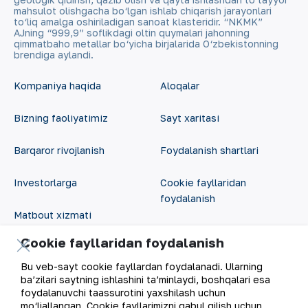
mahsulot olishgacha bo‘lgan ishlab chiqarish jarayonlari
to‘liq amalga oshiriladigan sanoat klasteridir. “NKMK”
AJning “999,9” soflikdagi oltin quymalari jahonning
qimmatbaho metallar bo‘yicha birjalarida O‘zbekistonning
brendiga aylandi.
Kompaniya haqida
Aloqalar
Bizning faoliyatimiz
Sayt xaritasi
Barqaror rivojlanish
Foydalanish shartlari
Investorlarga
Cookie fayllaridan
foydalanish
Matbout xizmati
Ochiq ma'lumotlar
Cookie fayllaridan foydalanish
Karyera
RSS feed
Bu veb-sayt cookie fayllardan foydalanadi. Ularning
Raqamli hukumat
ba’zilari saytning ishlashini ta’minlaydi, boshqalari esa
foydalanuvchi taassurotini yaxshilash uchun
mo‘ljallangan. Cookie fayllarimizni qabul qilish uchun