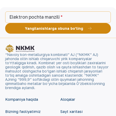
Elektron pochta manzili
Yangilanishlarga obuna bo'ling
“Navoiy kon-metallurgiya kombinati” AJ (“NKMK” AJ)
jahonda oltin ishlab chiqaruvchi yirik kompaniyalar
to‘rttaligiga kiradi. Kombinat yer osti boyliklari zaxiralarini
geologik qidirish, qazib olish va qayta ishlashdan to tayyor
mahsulot olishgacha bo‘lgan ishlab chiqarish jarayonlari
to‘liq amalga oshiriladigan sanoat klasteridir. “NKMK”
AJning “999,9” soflikdagi oltin quymalari jahonning
qimmatbaho metallar bo‘yicha birjalarida O‘zbekistonning
brendiga aylandi.
Kompaniya haqida
Aloqalar
Bizning faoliyatimiz
Sayt xaritasi