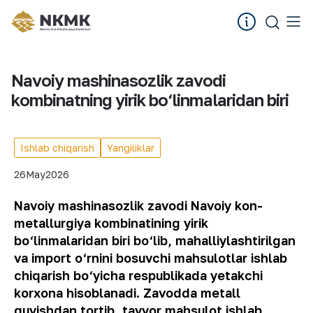
Navoiy mashinasozlik zavodi
kombinatning yirik bo‘linmalaridan biri
Ishlab chiqarish
Yangiliklar
26
May
2026
Navoiy mashinasozlik zavodi Navoiy kon-
metallurgiya kombinatining yirik
bo‘linmalaridan biri bo‘lib, mahalliylashtirilgan
va import o‘rnini bosuvchi mahsulotlar ishlab
chiqarish bo‘yicha respublikada yetakchi
korxona hisoblanadi. Zavodda metall
quyishdan tortib, tayyor mahsulot ishlab