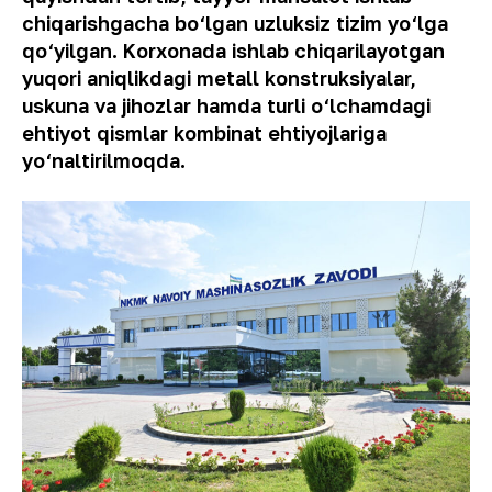
chiqarishgacha bo‘lgan uzluksiz tizim yo‘lga
qo‘yilgan. Korxonada ishlab chiqarilayotgan
yuqori aniqlikdagi metall konstruksiyalar,
uskuna va jihozlar hamda turli o‘lchamdagi
ehtiyot qismlar kombinat ehtiyojlariga
yo‘naltirilmoqda.