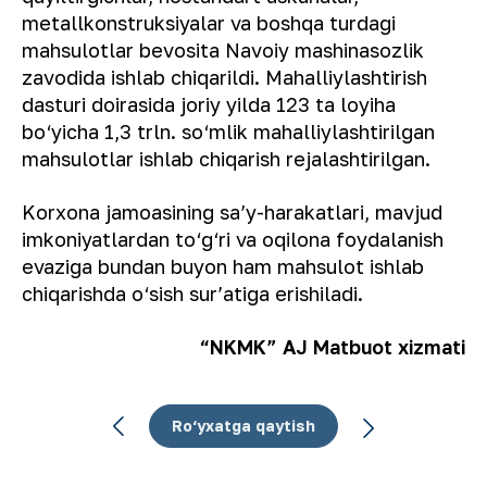
metallkonstruksiyalar va boshqa turdagi
mahsulotlar bevosita Navoiy mashinasozlik
zavodida ishlab chiqarildi. Mahalliylashtirish
dasturi doirasida joriy yilda 123 ta loyiha
bo‘yicha 1,3 trln. so‘mlik mahalliylashtirilgan
mahsulotlar ishlab chiqarish rejalashtirilgan.
Korxona jamoasining sa’y-harakatlari, mavjud
imkoniyatlardan to‘g‘ri va oqilona foydalanish
evaziga bundan buyon ham mahsulot ishlab
chiqarishda o‘sish sur’atiga erishiladi.
“NKMK” AJ Matbuot xizmati
Ro‘yxatga qaytish