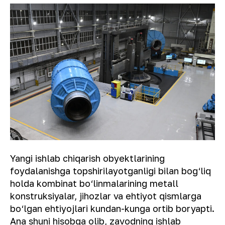
Yangi ishlab chiqarish obyektlarining
foydalanishga topshirilayotganligi bilan bog‘liq
holda kombinat bo‘linmalarining metall
konstruksiyalar, jihozlar va ehtiyot qismlarga
bo‘lgan ehtiyojlari kundan-kunga ortib boryapti.
Ana shuni hisobga olib, zavodning ishlab