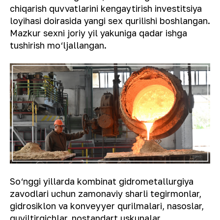
chiqarish quvvatlarini kengaytirish investitsiya
loyihasi doirasida yangi sex qurilishi boshlangan.
Mazkur sexni joriy yil yakuniga qadar ishga
tushirish mo‘ljallangan.
So‘nggi yillarda kombinat gidrometallurgiya
zavodlari uchun zamonaviy sharli tegirmonlar,
gidrosiklon va konveyyer qurilmalari, nasoslar,
quyiltirgichlar, nostandart uskunalar,