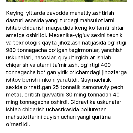
Keyingi yillarda zavodda mahalliylashtirish
dasturi asosida yangi turdagi mahsulotlarni
ishlab chiqarish maqsadida keng ko‘lamli ishlar
amalga oshirildi. Mexanika-yig‘uv sexini texnik
va texnologik qayta jihozlash natijasida og‘irligi
980 tonnagacha bo‘lgan tegirmonlar, yanchish
uskunalari, nasoslar, quyultirgichlar ishlab
chiqarish va ularni ta’mirlash, og‘irligi 400
tonnagacha bo‘lgan yirik o‘lchamdagi jihozlarga
ishlov berish imkoni yaratildi. Quymachilik
sexida o‘rnatilgan 25 tonnalik zamonaviy pech
metall eritish quvvatini 30 ming tonnadan 40
ming tonnagacha oshirdi. Gidravlika uskunalari
ishlab chiqarish uchastkasida poliuretan
mahsulotlarini quyish uchun yangi qurilma
o‘rnatildi.