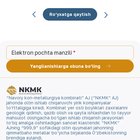
Ro‘yxatga qaytish
Elektron pochta manzili
Yangilanishlarga obuna bo'ling
“Navoiy kon-metallurgiya kombinati” AJ (“NKMK” AJ)
jahonda oltin ishlab chiqaruvchi yirik kompaniyalar
to‘rttaligiga kiradi. Kombinat yer osti boyliklari zaxiralarini
geologik qidirish, qazib olish va qayta ishlashdan to tayyor
mahsulot olishgacha bo‘lgan ishlab chiqarish jarayonlari
to‘liq amalga oshiriladigan sanoat klasteridir. “NKMK”
AJning “999,9” soflikdagi oltin quymalari jahonning
qimmatbaho metallar bo‘yicha birjalarida O‘zbekistonning
brendiga aylandi.