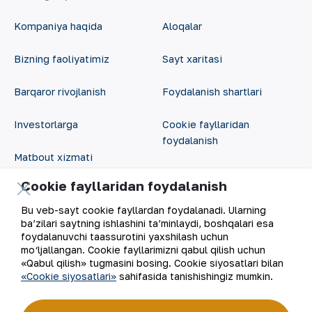
Kompaniya haqida
Aloqalar
Bizning faoliyatimiz
Sayt xaritasi
Barqaror rivojlanish
Foydalanish shartlari
Investorlarga
Cookie fayllaridan
foydalanish
Matbout xizmati
Ochiq ma'lumotlar
Cookie fayllaridan foydalanish
Karyera
RSS feed
Bu veb-sayt cookie fayllardan foydalanadi. Ularning
Raqamli hukumat
ba’zilari saytning ishlashini ta’minlaydi, boshqalari esa
foydalanuvchi taassurotini yaxshilash uchun
mo‘ljallangan. Cookie fayllarimizni qabul qilish uchun
«Qabul qilish» tugmasini bosing. Cookie siyosatlari bilan
«Cookie siyosatlari»
sahifasida tanishishingiz mumkin.