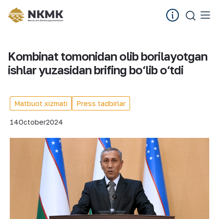
Kombinat tomonidan olib borilayotgan
ishlar yuzasidan brifing bo‘lib o‘tdi
Matbuot xizmati
Press tadbirlar
14
October
2024