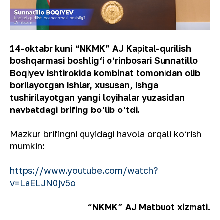
14-oktabr kuni “NKMK” AJ Kapital-qurilish
boshqarmasi boshlig‘i o‘rinbosari Sunnatillo
Boqiyev ishtirokida kombinat tomonidan olib
borilayotgan ishlar, xususan, ishga
tushirilayotgan yangi loyihalar yuzasidan
navbatdagi brifing bo‘lib o‘tdi.
Mazkur brifingni quyidagi havola orqali ko‘rish
mumkin:
https://www.youtube.com/watch?
v=LaELJN0jv5o
“NKMK” AJ Matbuot xizmati.