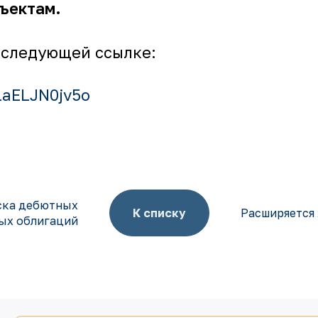
бъектам.
 следующей ссылке:
LaELJN0jv5o
ска дебютных
К списку
Расширяется 
ых облигаций