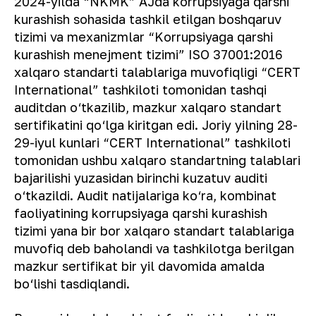
2024-yilda “NKMK” AJda korrupsiyaga qarshi
kurashish sohasida tashkil etilgan boshqaruv
tizimi va mexanizmlar “Korrupsiyaga qarshi
kurashish menejment tizimi” ISO 37001:2016
xalqaro standarti talablariga muvofiqligi “CERT
International” tashkiloti tomonidan tashqi
auditdan o‘tkazilib, mazkur xalqaro standart
sertifikatini qo‘lga kiritgan edi. Joriy yilning 28-
29-iyul kunlari “CERT International” tashkiloti
tomonidan ushbu xalqaro standartning talablari
bajarilishi yuzasidan birinchi kuzatuv auditi
o‘tkazildi. Audit natijalariga ko‘ra, kombinat
faoliyatining korrupsiyaga qarshi kurashish
tizimi yana bir bor xalqaro standart talablariga
muvofiq deb baholandi va tashkilotga berilgan
mazkur sertifikat bir yil davomida amalda
bo‘lishi tasdiqlandi.