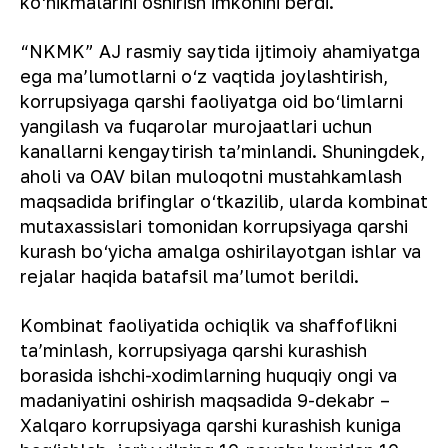
ko‘nikmalarini oshirish imkonini berdi.
“NKMK” AJ rasmiy saytida ijtimoiy ahamiyatga
ega maʼlumotlarni o‘z vaqtida joylashtirish,
korrupsiyaga qarshi faoliyatga oid bo‘limlarni
yangilash va fuqarolar murojaatlari uchun
kanallarni kengaytirish taʼminlandi. Shuningdek,
aholi va OAV bilan muloqotni mustahkamlash
maqsadida brifinglar o‘tkazilib, ularda kombinat
mutaxassislari tomonidan korrupsiyaga qarshi
kurash bo‘yicha amalga oshirilayotgan ishlar va
rejalar haqida batafsil maʼlumot berildi.
Kombinat faoliyatida ochiqlik va shaffoflikni
taʼminlash, korrupsiyaga qarshi kurashish
borasida ishchi-xodimlarning huquqiy ongi va
madaniyatini oshirish maqsadida 9-dekabr –
Xalqaro korrupsiyaga qarshi kurashish kuniga