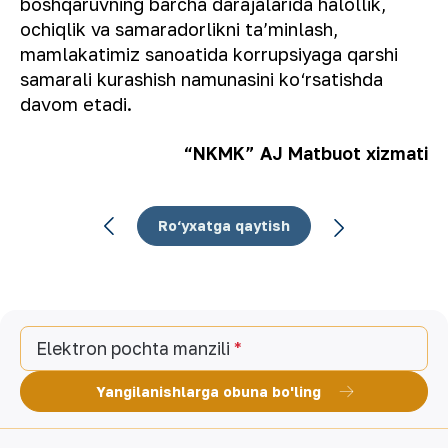
boshqaruvning barcha darajalarida halollik,
ochiqlik va samaradorlikni taʼminlash,
mamlakatimiz sanoatida korrupsiyaga qarshi
samarali kurashish namunasini ko‘rsatishda
davom etadi.
“NKMK” AJ Matbuot xizmati
Ro‘yxatga qaytish
Elektron pochta manzili
Yangilanishlarga obuna bo'ling