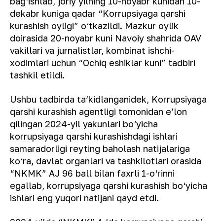
bag‘ishlab, joriy yilning 10-noyabr kunidan 10-
dekabr kuniga qadar “Korrupsiyaga qarshi
kurashish oyligi” o‘tkazildi. Mazkur oylik
doirasida 20-noyabr kuni Navoiy shahrida OAV
vakillari va jurnalistlar, kombinat ishchi-
xodimlari uchun “Ochiq eshiklar kuni” tadbiri
tashkil etildi.
Ushbu tadbirda taʼkidlanganidek, Korrupsiyaga
qarshi kurashish agentligi tomonidan eʼlon
qilingan 2024-yil yakunlari bo‘yicha
korrupsiyaga qarshi kurashishdagi ishlari
samaradorligi reyting baholash natijalariga
ko‘ra, davlat organlari va tashkilotlari orasida
“NKMK” AJ 96 ball bilan faxrli 1-o‘rinni
egallab, korrupsiyaga qarshi kurashish bo‘yicha
ishlari eng yuqori natijani qayd etdi.