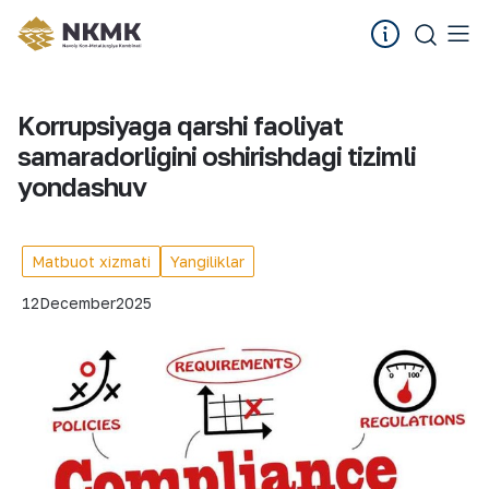
Korrupsiyaga qarshi faoliyat
samaradorligini oshirishdagi tizimli
yondashuv
Matbuot xizmati
Yangiliklar
12
December
2025