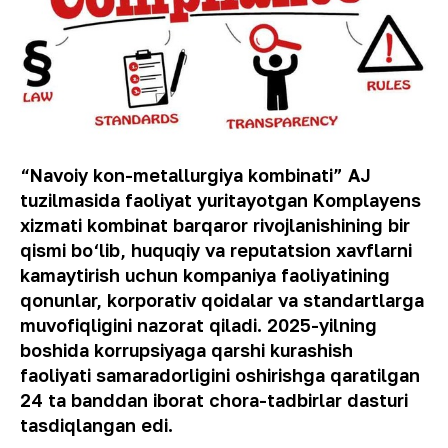
“Navoiy kon-metallurgiya kombinati” AJ
tuzilmasida faoliyat yuritayotgan Komplayens
xizmati kombinat barqaror rivojlanishining bir
qismi bo‘lib, huquqiy va reputatsion xavflarni
kamaytirish uchun kompaniya faoliyatining
qonunlar, korporativ qoidalar va standartlarga
muvofiqligini nazorat qiladi. 2025-yilning
boshida korrupsiyaga qarshi kurashish
faoliyati samaradorligini oshirishga qaratilgan
24 ta banddan iborat chora-tadbirlar dasturi
tasdiqlangan edi.