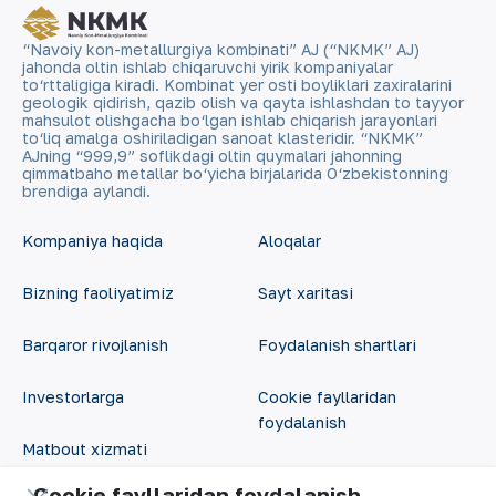
“Navoiy kon-metallurgiya kombinati” AJ (“NKMK” AJ)
jahonda oltin ishlab chiqaruvchi yirik kompaniyalar
to‘rttaligiga kiradi. Kombinat yer osti boyliklari zaxiralarini
geologik qidirish, qazib olish va qayta ishlashdan to tayyor
mahsulot olishgacha bo‘lgan ishlab chiqarish jarayonlari
to‘liq amalga oshiriladigan sanoat klasteridir. “NKMK”
AJning “999,9” soflikdagi oltin quymalari jahonning
qimmatbaho metallar bo‘yicha birjalarida O‘zbekistonning
brendiga aylandi.
Kompaniya haqida
Aloqalar
Bizning faoliyatimiz
Sayt xaritasi
Barqaror rivojlanish
Foydalanish shartlari
Investorlarga
Cookie fayllaridan
foydalanish
Matbout xizmati
Ochiq ma'lumotlar
Cookie fayllaridan foydalanish