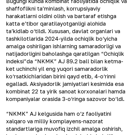
Bugungi kunda kombinat faoliyatida ochiqlik va
shaffoflikni taʼminlash, korrupsiyaviy
harakatlarni oldini olish va bartaraf etishga
katta eʼtibor qaratilayotganligi alohida
taʼkidlab o‘tildi. Xususan, davlat organlari va
tashkilotlarida 2024-yilda ochiqlik bo‘yicha
amalga oshirilgan ishlarning samaradorligi va
natijadorligini baholashga qaratilgan “Ochiqlik
indeksi”da “NKMK” AJ 89.2 ball bilan ketma-
ket uchinchi yil eng yuqori samaradorlik
ko‘rsatkichlaridan birini qayd etib, 4-o‘rinni
egalladi. Aksiyadorlik jamiyatlari kesimida esa
kombinat 22 ta yirik sanoat korxonalari hamda
kompaniyalar orasida 3-o‘ringa sazovor bo‘ldi.
“NKMK” AJ kelgusida ham o‘z faoliyatini
xalqaro va milliy komplayens-nazorat
standartlariga muvofiq izchil amalga oshirish,