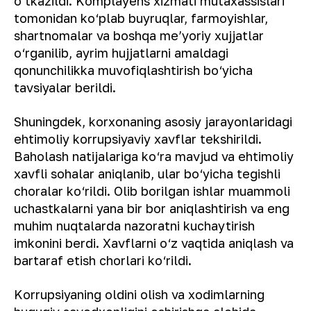
o‘tkazildi. Komplayens xizmati mutaxassislari
tomonidan ko‘plab buyruqlar, farmoyishlar,
shartnomalar va boshqa meʼyoriy xujjatlar
o‘rganilib, ayrim hujjatlarni amaldagi
qonunchilikka muvofiqlashtirish bo‘yicha
tavsiyalar berildi.
Shuningdek, korxonaning asosiy jarayonlaridagi
ehtimoliy korrupsiyaviy xavflar tekshirildi.
Baholash natijalariga ko‘ra mavjud va ehtimoliy
xavfli sohalar aniqlanib, ular bo‘yicha tegishli
choralar ko‘rildi. Olib borilgan ishlar muammoli
uchastkalarni yana bir bor aniqlashtirish va eng
muhim nuqtalarda nazoratni kuchaytirish
imkonini berdi. Xavflarni o‘z vaqtida aniqlash va
bartaraf etish chorlari ko‘rildi.
Korrupsiyaning oldini olish va xodimlarning