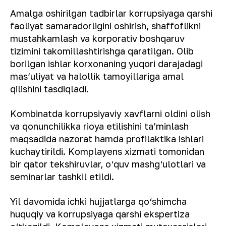
Amalga oshirilgan tadbirlar korrupsiyaga qarshi
faoliyat samaradorligini oshirish, shaffoflikni
mustahkamlash va korporativ boshqaruv
tizimini takomillashtirishga qaratilgan. Olib
borilgan ishlar korxonaning yuqori darajadagi
masʼuliyat va halollik tamoyillariga amal
qilishini tasdiqladi.
Kombinatda korrupsiyaviy xavflarni oldini olish
va qonunchilikka rioya etilishini taʼminlash
maqsadida nazorat hamda profilaktika ishlari
kuchaytirildi. Komplayens xizmati tomonidan
bir qator tekshiruvlar, o‘quv mashg‘ulotlari va
seminarlar tashkil etildi.
Yil davomida ichki hujjatlarga qo‘shimcha
huquqiy va korrupsiyaga qarshi ekspertiza