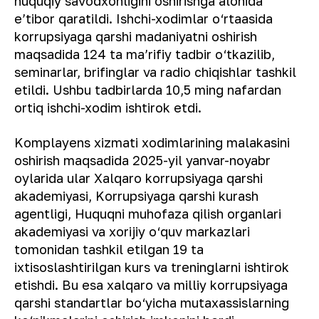
huquqiy savodxonligini oshirishga alohida
eʼtibor qaratildi. Ishchi-xodimlar o‘rtaasida
korrupsiyaga qarshi madaniyatni oshirish
maqsadida 124 ta maʼrifiy tadbir o‘tkazilib,
seminarlar, brifinglar va radio chiqishlar tashkil
etildi. Ushbu tadbirlarda 10,5 ming nafardan
ortiq ishchi-xodim ishtirok etdi.
Komplayens xizmati xodimlarining malakasini
oshirish maqsadida 2025-yil yanvar-noyabr
oylarida ular Xalqaro korrupsiyaga qarshi
akademiyasi, Korrupsiyaga qarshi kurash
agentligi, Huquqni muhofaza qilish organlari
akademiyasi va xorijiy o‘quv markazlari
tomonidan tashkil etilgan 19 ta
ixtisoslashtirilgan kurs va treninglarni ishtirok
etishdi. Bu esa xalqaro va milliy korrupsiyaga
qarshi standartlar bo‘yicha mutaxassislarning