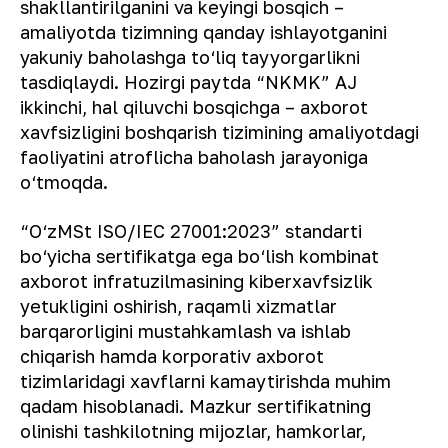
shakllantirilganini va keyingi bosqich –
amaliyotda tizimning qanday ishlayotganini
yakuniy baholashga to‘liq tayyorgarlikni
tasdiqlaydi. Hozirgi paytda “NKMK” AJ
ikkinchi, hal qiluvchi bosqichga – axborot
xavfsizligini boshqarish tizimining amaliyotdagi
faoliyatini atroflicha baholash jarayoniga
o‘tmoqda.
“O‘zMSt ISO/IEC 27001:2023” standarti
bo‘yicha sertifikatga ega bo‘lish kombinat
axborot infratuzilmasining kiberxavfsizlik
yetukligini oshirish, raqamli xizmatlar
barqarorligini mustahkamlash va ishlab
chiqarish hamda korporativ axborot
tizimlaridagi xavflarni kamaytirishda muhim
qadam hisoblanadi. Mazkur sertifikatning
olinishi tashkilotning mijozlar, hamkorlar,