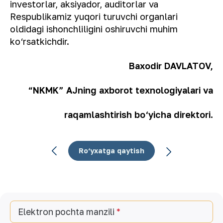
investorlar, aksiyador, auditorlar va
Respublikamiz yuqori turuvchi organlari
oldidagi ishonchliligini oshiruvchi muhim
ko‘rsatkichdir.
Baxodir DAVLATOV,
“NKMK” AJning axborot texnologiyalari va
raqamlashtirish bo‘yicha direktori.
Ro‘yxatga qaytish
Elektron pochta manzili