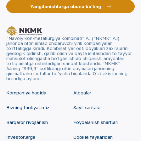
Yangilanishlarga obuna bo'ling
“Navoiy kon-metallurgiya kombinati” AJ (“NKMK” AJ)
jahonda oltin ishlab chiqaruvchi yirik kompaniyalar
to‘rttaligiga kiradi. Kombinat yer osti boyliklari zaxiralarini
geologik qidirish, qazib olish va qayta ishlashdan to tayyor
mahsulot olishgacha bo‘lgan ishlab chiqarish jarayonlari
to‘liq amalga oshiriladigan sanoat klasteridir. “NKMK”
AJning “999,9” soflikdagi oltin quymalari jahonning
qimmatbaho metallar bo‘yicha birjalarida O‘zbekistonning
brendiga aylandi.
Kompaniya haqida
Aloqalar
Bizning faoliyatimiz
Sayt xaritasi
Barqaror rivojlanish
Foydalanish shartlari
Investorlarga
Cookie fayllaridan