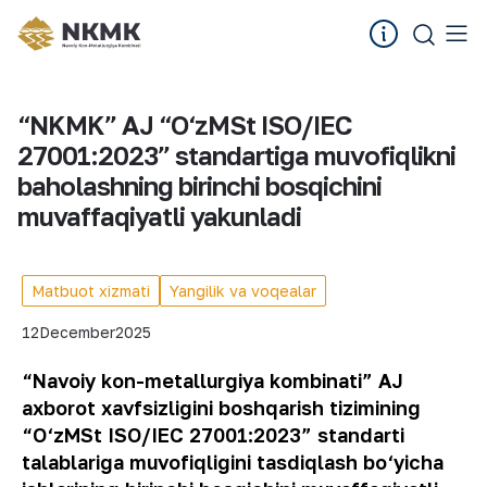
“NKMK” AJ “O‘zMSt ISO/IEC
27001:2023” standartiga muvofiqlikni
baholashning birinchi bosqichini
muvaffaqiyatli yakunladi
Matbuot xizmati
Yangilik va voqealar
12
December
2025
“
Navoiy
kon
-
metallurgiya
kombinati
”
AJ
axborot
xavfsizligini
boshqarish
tizimining
“
O
‘
zMSt
ISO
/
IEC
27001:2023”
standarti
talablariga
muvofiqligini
tasdiqlash
bo
‘
yicha