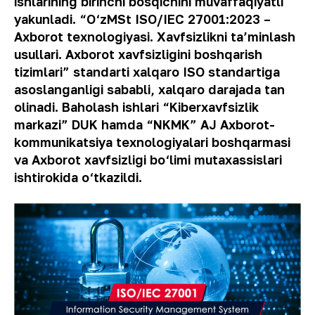
ishlarining
birinchi
bosqichini
muvaffaqiyatli
yakunladi
.
“O‘zMSt ISO/IEC 27001:2023 –
Axborot texnologiyasi. Xavfsizlikni ta’minlash
usullari. Axborot xavfsizligini boshqarish
tizimlari” standarti xalqaro ISO standartiga
asoslanganligi sababli, xalqaro darajada tan
olinadi. Baholash ishlari
“
Kiberxavfsizlik
markazi
”
DUK hamda
“
NKMK
”
AJ Axborot-
kommunikatsiya texnologiyalari boshqarmasi
va Axborot xavfsizligi bo‘limi mutaxassislari
ishtirokida o‘tkazildi.