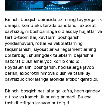
Birinchi bosqich doirasida tizimning tayyorgarlik
darajasi kompleks tarzda baholandi: axborot
xavfsizligini boshqarishga oid asosiy hujjatlar va
tartib-taomillar, xavflarni boshqarish
yondashuvlari, rollar va vakolatlarning
taqsimlanishi, siyosatlar va reglamentlarning
dolzarbligi, shuningdek talablarni bajarishni
nazorat qilish amaliyoti ko‘rib chiqildi.
Foydalanishni boshqarish, hodisalarga javob
berish, axborotni himoya qilish va tashkiliy
xavfsizlik choralariga alohida e’tibor qaratildi.
Birinchi bosqich natijalariga ko‘ra, hech qanday
e’tiroz va kamchiliklar aniqlanmadi. Bu esa
tashkil etilgan jarayonlar to‘g‘ri