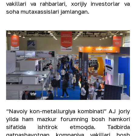
vakillari va rahbarlari, xorijiy investorlar va
soha mutaxassislari jamlangan.
“Navoiy kon-metallurgiya kombinati” AJ joriy
yilda ham mazkur forumning bosh hamkori
sifatida ishtirok etmoqda. Tadbirda
qatnashayotgan kompaniya vakillari bosh