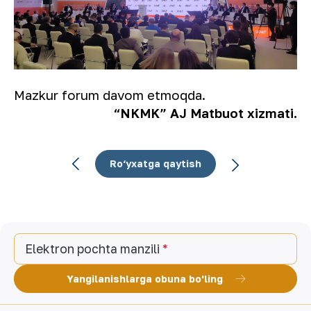
Mazkur forum davom etmoqda.
“NKMK” AJ Matbuot xizmati.
Ro‘yxatga qaytish
Elektron pochta manzili
Yangilanishlarga obuna bo'ling