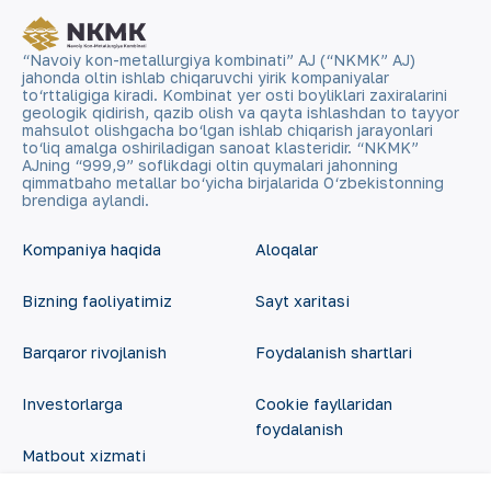
“Navoiy kon-metallurgiya kombinati” AJ (“NKMK” AJ)
jahonda oltin ishlab chiqaruvchi yirik kompaniyalar
to‘rttaligiga kiradi. Kombinat yer osti boyliklari zaxiralarini
geologik qidirish, qazib olish va qayta ishlashdan to tayyor
mahsulot olishgacha bo‘lgan ishlab chiqarish jarayonlari
to‘liq amalga oshiriladigan sanoat klasteridir. “NKMK”
AJning “999,9” soflikdagi oltin quymalari jahonning
qimmatbaho metallar bo‘yicha birjalarida O‘zbekistonning
brendiga aylandi.
Kompaniya haqida
Aloqalar
Bizning faoliyatimiz
Sayt xaritasi
Barqaror rivojlanish
Foydalanish shartlari
Investorlarga
Cookie fayllaridan
foydalanish
Matbout xizmati
Ochiq ma'lumotlar