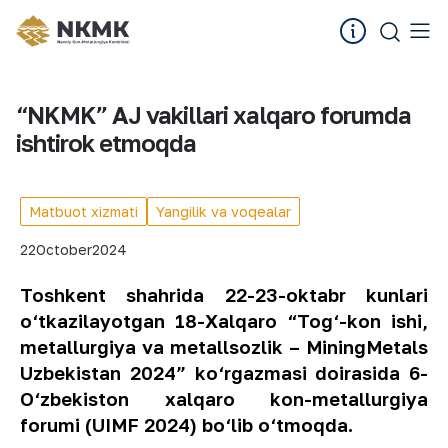
“NKMK” AJ vakillari xalqaro forumda
ishtirok etmoqda
Matbuot xizmati
Yangilik va voqealar
22
October
2024
Toshkent shahrida 22-23-oktabr kunlari
o‘tkazilayotgan 18-Xalqaro “Tog‘-kon ishi,
metallurgiya va metallsozlik – MiningMetals
Uzbekistan 2024” ko‘rgazmasi doirasida 6-
O‘zbekiston xalqaro kon-metallurgiya
forumi (UIMF 2024) bo‘lib o‘tmoqda.