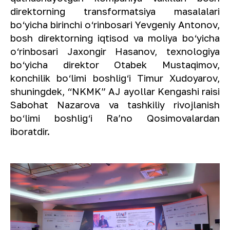
direktorning transformatsiya masalalari
bo‘yicha birinchi o‘rinbosari Yevgeniy Antonov,
bosh direktorning iqtisod va moliya bo‘yicha
o‘rinbosari Jaxongir Hasanov, texnologiya
bo‘yicha direktor Otabek Mustaqimov,
konchilik bo‘limi boshlig‘i Timur Xudoyarov,
shuningdek, “NKMK” AJ ayollar Kengashi raisi
Sabohat Nazarova va tashkiliy rivojlanish
bo‘limi boshlig‘i Raʼno Qosimovalardan
iboratdir.