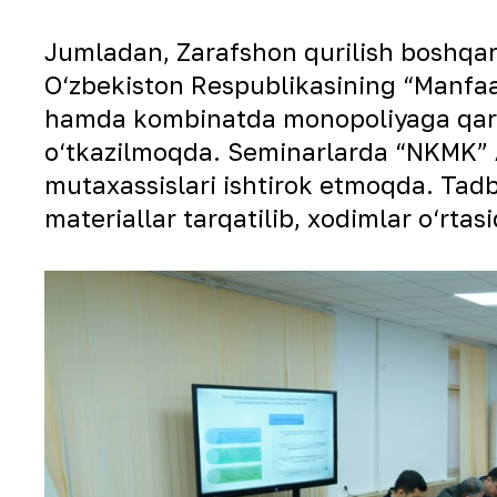
Jumladan, Zarafshon qurilish boshqarm
O‘zbekiston Respublikasining “Manfaa
hamda kombinatda monopoliyaga qarshi
o‘tkazilmoqda. Seminarlarda “NKMK” A
mutaxassislari ishtirok etmoqda. Tadb
materiallar tarqatilib, xodimlar o‘rt