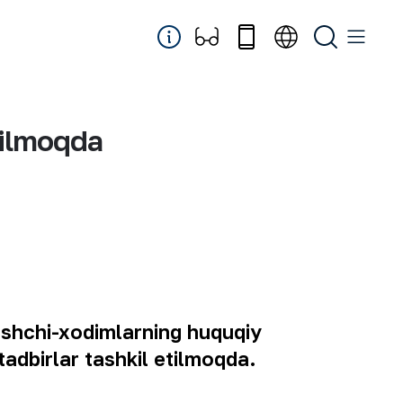
zilmoqda
ishchi-xodimlarning huquqiy
 tadbirlar tashkil etilmoqda.