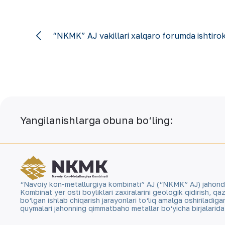
“NKMK” AJ vakillari xalqaro forumda ishtir
Yangilanishlarga obuna bo‘ling:
“Navoiy kon-metallurgiya kombinati” AJ (“NKMK” AJ) jahonda ol
Kombinat yer osti boyliklari zaxiralarini geologik qidirish, 
bo‘lgan ishlab chiqarish jarayonlari to‘liq amalga oshiriladig
quymalari jahonning qimmatbaho metallar bo‘yicha birjalarid