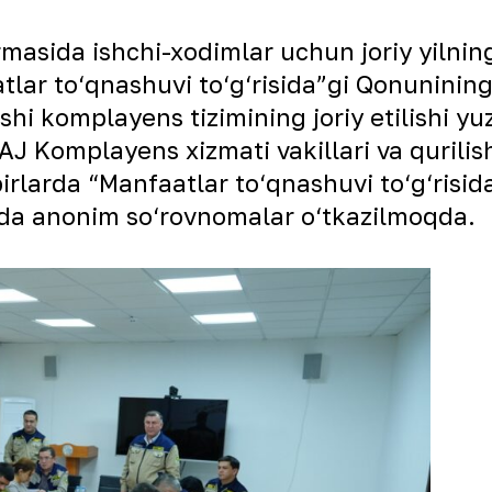
asida ishchi-xodimlar uchun joriy yilning
tlar to‘qnashuvi to‘g‘risida”gi Qonunini
 komplayens tizimining joriy etilishi yu
J Komplayens xizmati vakillari va qurilis
irlarda “Manfaatlar to‘qnashuvi to‘g‘risi
asida anonim so‘rovnomalar o‘tkazilmoqda.