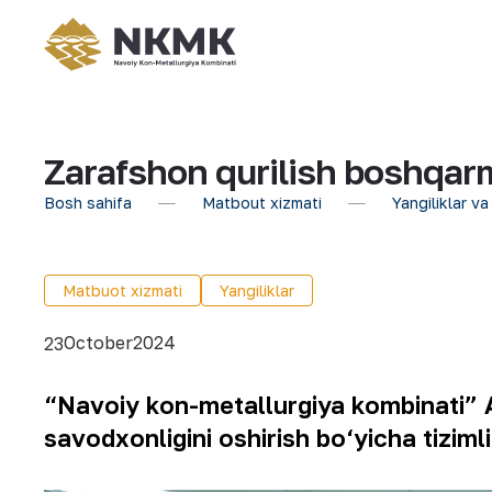
Zarafshon qurilish boshqar
Bosh sahifa
Matbout xizmati
Yangiliklar va
Matbuot xizmati
Yangiliklar
October
2024
23
“Navoiy kon-metallurgiya kombinati” 
savodxonligini oshirish bo‘yicha tizimli