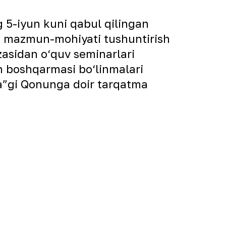
 5-iyun kuni qabul qilingan
ng mazmun-mohiyati tushuntirish
zasidan o‘quv seminarlari
h boshqarmasi bo‘linmalari
da”gi Qonunga doir tarqatma