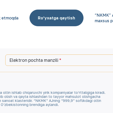
“NKMK” A
ok etmoqda
Ro‘yxatga qaytish
maxsus pa
Elektron pochta manzili
tin ishlab chiqaruvchi yirik kompaniyalar to‘rttaligiga kiradi.
qazib olish va qayta ishlashdan to tayyor mahsulot olishgacha
an sanoat klasteridir. “NKMK” AJning “999,9” soflikdagi oltin
a O‘zbekistonning brendiga aylandi.