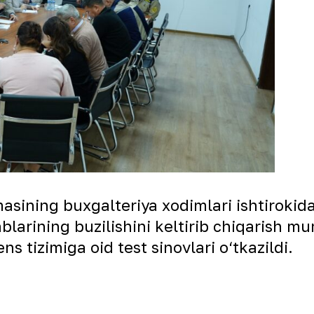
sining buxgalteriya xodimlari ishtirokida
lablarining buzilishini keltirib chiqarish m
tizimiga oid test sinovlari o‘tkazildi.