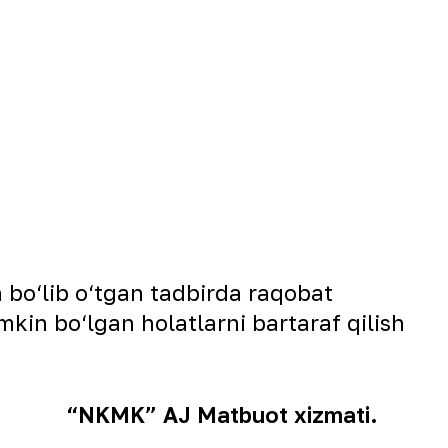
 bo‘lib o‘tgan tadbirda raqobat
umkin bo‘lgan holatlarni bartaraf qilish
“NKMK” AJ Matbuot xizmati.