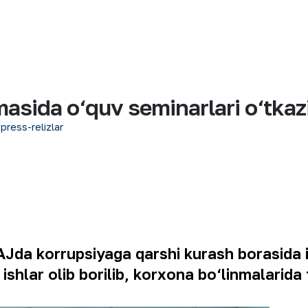
masida o‘quv seminarlari o‘tka
 press-relizlar
AJda korrupsiyaga qarshi kurash borasida 
 ishlar olib borilib, korxona bo‘linmalarida