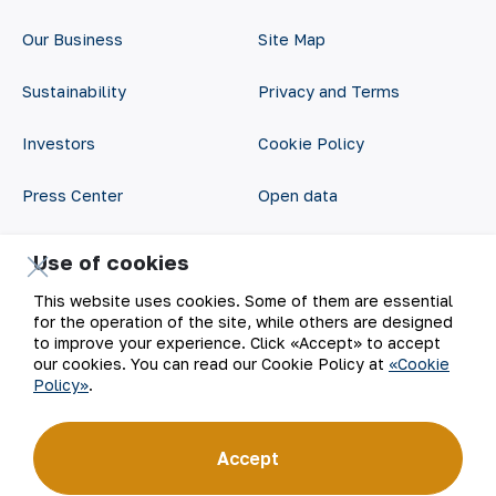
Our Business
Site Map
Sustainability
Privacy and Terms
Investors
Cookie Policy
Press Center
Open data
Career
RSS feed
Use of cookies
Digital government
This website uses cookies. Some of them are essential
for the operation of the site, while others are designed
to improve your experience. Click «Accept» to accept
our cookies. You can read our Cookie Policy at
«Cookie
Policy»
.
Accept
©
2026
АО «НГМК»