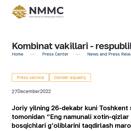
Kombinat vakillari - respublik
Home
Press Center
News and Press Rele
Press service
Gender equality
December
2022
27
Joriy yilning 26-dekabr kuni Toshkent 
tomonidan “Eng namunali xotin-qizlar b
bosqichlari g‘oliblarini taqdirlash maro