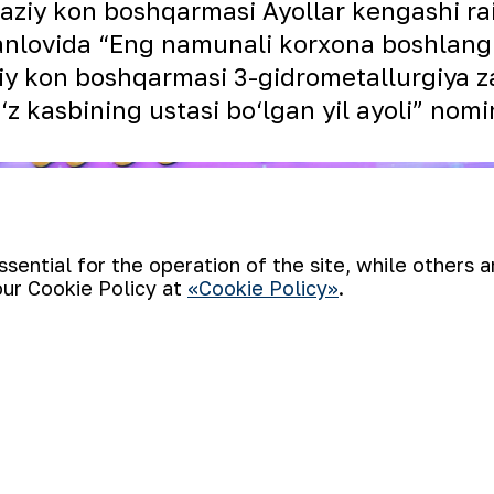
aziy kon boshqarmasi Ayollar kengashi ra
tanlovida “Eng namunali korxona boshlang‘i
y kon boshqarmasi 3-gidrometallurgiya za
z kasbining ustasi bo‘lgan yil ayoli” nomina
ential for the operation of the site, while others 
our Cookie Policy at
«Cookie Policy»
.