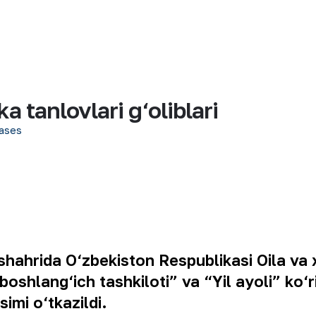
a tanlovlari g‘oliblari
ases
shahrida O‘zbekiston Respublikasi Oila va x
oshlang‘ich tashkiloti” va “Yil ayoli” ko‘r
simi o‘tkazildi.