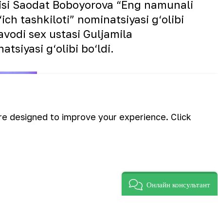
isi Saodat Boboyorova “Eng namunali
ch tashkiloti” nominatsiyasi g‘olibi
vodi sex ustasi Guljamila
tsiyasi g‘olibi bo‘ldi.
are designed to improve your experience. Click
Онлайн консультант