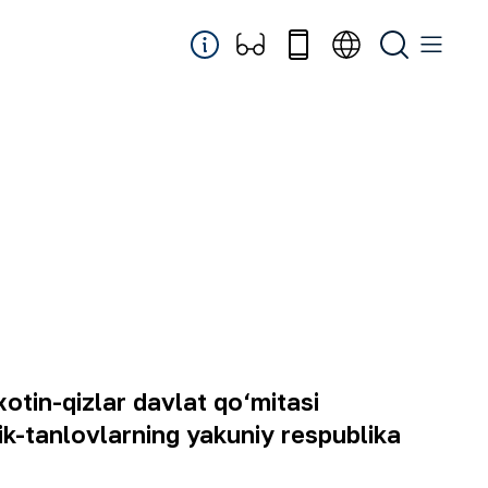
otin-qizlar davlat qo‘mitasi
ik-tanlovlarning yakuniy respublika