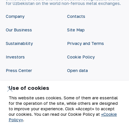
for Uzbekistan on the world non-ferrous metal exchanges.
Company
Contacts
Our Business
Site Map
Sustainability
Privacy and Terms
Investors
Cookie Policy
Press Center
Open data
Career
RSS feed
Use of cookies
Digital government
This website uses cookies. Some of them are essential
for the operation of the site, while others are designed
to improve your experience. Click «Accept» to accept
our cookies. You can read our Cookie Policy at
«Cookie
Policy»
.