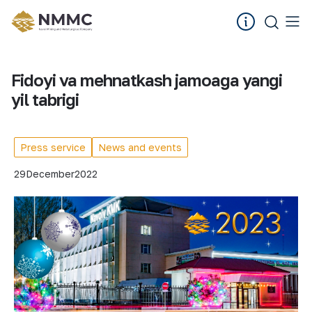
Fidoyi va mehnatkash jamoaga yangi
yil tabrigi
Press service
News and events
29
December
2022