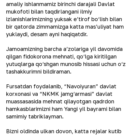
amaliy ishlanmamiz birinchi darajali Davlat
mukofoti bilan taqdirlangani ilmiy
izlanishlarimizning yuksak eʼtirof bo‘lish bilan
bir qatorda zimmamizga katta masʼuliyat ham
yuklaydi, desam ayni haqiqatdir.
Jamoamizning barcha aʼzolariga yil davomida
qilgan fidokorona mehnati, qo‘lga kiritilgan
yutuqlarga qo‘shgan munosib hissasi uchun o‘z
tashakkurimni bildiraman.
Fursatdan foydalanib, “Navoiyuran” davlat
korxonasi va “NKMK jamg‘armasi” davlat
muassasasida mehnat qilayotgan qadrdon
hamkasblarimizni ham Yangi yil bayrami bilan
samimiy tabriklayman.
Bizni oldinda ulkan dovon, katta rejalar kutib