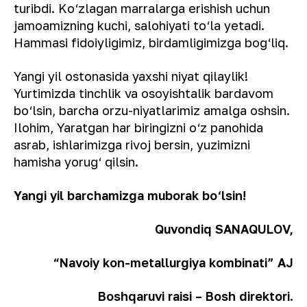
turibdi. Ko‘zlagan marralarga erishish uchun
jamoamizning kuchi, salohiyati to‘la yetadi.
Hammasi fidoiyligimiz, birdamligimizga bog‘liq.
Yangi yil ostonasida yaxshi niyat qilaylik!
Yurtimizda tinchlik va osoyishtalik bardavom
bo‘lsin, barcha orzu-niyatlarimiz amalga oshsin.
Ilohim, Yaratgan har biringizni o‘z panohida
asrab, ishlarimizga rivoj bersin, yuzimizni
hamisha yorug‘ qilsin.
Yangi yil barchamizga muborak bo‘lsin!
Quvondiq SANAQULOV,
“Navoiy kon-metallurgiya kombinati” AJ
Boshqaruvi raisi – Bosh direktori.