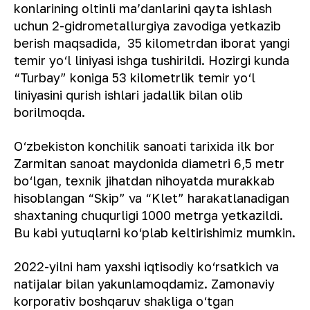
konlarining oltinli maʼdanlarini qayta ishlash
uchun 2-gidrometallurgiya zavodiga yetkazib
berish maqsadida, 35 kilometrdan iborat yangi
temir yo‘l liniyasi ishga tushirildi. Hozirgi kunda
“Turbay” koniga 53 kilometrlik temir yo‘l
liniyasini qurish ishlari jadallik bilan olib
borilmoqda.
O‘zbekiston konchilik sanoati tarixida ilk bor
Zarmitan sanoat maydonida diametri 6,5 metr
bo‘lgan, texnik jihatdan nihoyatda murakkab
hisoblangan “Skip” va “Klet” harakatlanadigan
shaxtaning chuqurligi 1000 metrga yetkazildi.
Bu kabi yutuqlarni ko‘plab keltirishimiz mumkin.
2022-yilni ham yaxshi iqtisodiy ko‘rsatkich va
natijalar bilan yakunlamoqdamiz. Zamonaviy
korporativ boshqaruv shakliga o‘tgan