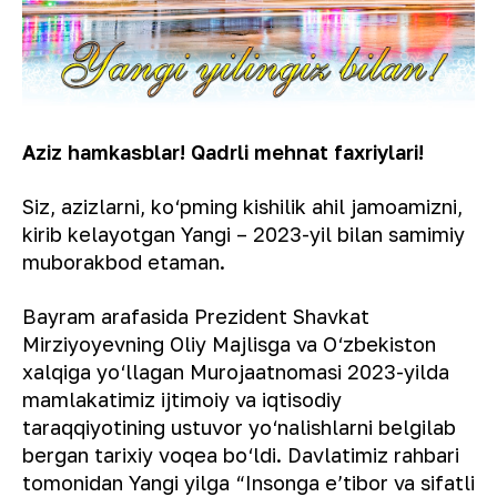
Aziz hamkasblar! Qadrli mehnat faxriylari!
Siz, azizlarni, ko‘pming kishilik ahil jamoamizni,
kirib kelayotgan Yangi – 2023-yil bilan samimiy
muborakbod etaman.
Bayram arafasida Prezident Shavkat
Mirziyoyevning Oliy Majlisga va O‘zbekiston
xalqiga yo‘llagan Murojaatnomasi 2023-yilda
mamlakatimiz ijtimoiy va iqtisodiy
taraqqiyotining ustuvor yo‘nalishlarni belgilab
bergan tarixiy voqea bo‘ldi. Davlatimiz rahbari
tomonidan Yangi yilga “Insonga eʼtibor va sifatli