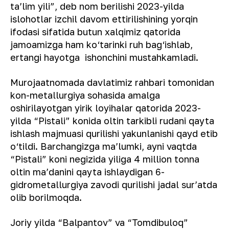
taʼlim yili”, deb nom berilishi 2023-yilda
islohotlar izchil davom ettirilishining yorqin
ifodasi sifatida butun xalqimiz qatorida
jamoamizga ham ko‘tarinki ruh bag‘ishlab,
ertangi hayotga ishonchini mustahkamladi.
Murojaatnomada davlatimiz rahbari tomonidan
kon-metallurgiya sohasida amalga
oshirilayotgan yirik loyihalar qatorida 2023-
yilda “Pistali” konida oltin tarkibli rudani qayta
ishlash majmuasi qurilishi yakunlanishi qayd etib
o‘tildi. Barchangizga maʼlumki, ayni vaqtda
“Pistali” koni negizida yiliga 4 million tonna
oltin maʼdanini qayta ishlaydigan 6-
gidrometallurgiya zavodi qurilishi jadal surʼatda
olib borilmoqda.
Joriy yilda “Balpantov” va “Tomdibuloq”