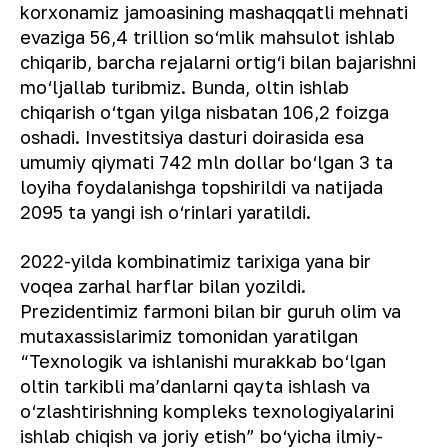
korxonamiz jamoasining mashaqqatli mehnati
evaziga 56,4 trillion so‘mlik mahsulot ishlab
chiqarib, barcha rejalarni ortig‘i bilan bajarishni
mo‘ljallab turibmiz. Bunda, oltin ishlab
chiqarish o‘tgan yilga nisbatan 106,2 foizga
oshadi. Investitsiya dasturi doirasida esa
umumiy qiymati 742 mln dollar bo‘lgan 3 ta
loyiha foydalanishga topshirildi va natijada
2095 ta yangi ish o‘rinlari yaratildi.
2022-yilda kombinatimiz tarixiga yana bir
voqea zarhal harflar bilan yozildi.
Prezidentimiz farmoni bilan bir guruh olim va
mutaxassislarimiz tomonidan yaratilgan
“Texnologik va ishlanishi murakkab bo‘lgan
oltin tarkibli maʼdanlarni qayta ishlash va
o‘zlashtirishning kompleks texnologiyalarini
ishlab chiqish va joriy etish” bo‘yicha ilmiy-