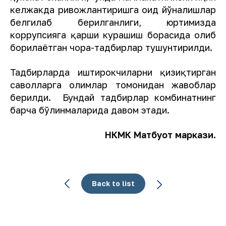
келжакда ривожлантиришга оид йўналишлар
белгилаб берилганлиги, юртимизда
коррупсияга қарши курашиш борасида олиб
борилаётган чора-тадбирлар тушунтирилди.
Тадбирларда иштирокчиларни қизиқтирган
саволларга олимлар томонидан жавоблар
берилди. Бундай тадбирлар комбинатнинг
барча бўлинмаларида давом этади.
НКМК Матбуот маркази.
Back to list