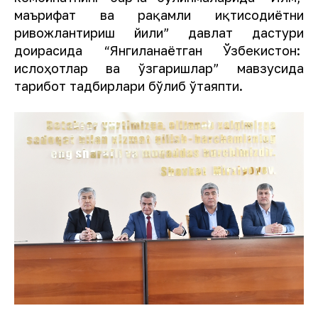
маърифат ва рақамли иқтисодиётни
ривожлантириш йили” давлат дастури
доирасида “Янгиланаётган Ўзбекистон:
ислоҳотлар ва ўзгаришлар” мавзусида
тарғибот тадбирлари бўлиб ўтаяпти.