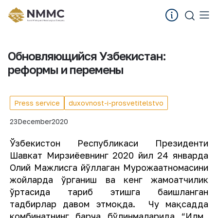
Обновляющийся Узбекистан:
реформы и перемены
Press service
duxovnost-i-prosvetitelstvo
23
December
2020
Ўзбекистон Республикаси Президенти
Шавкат Мирзиёевнинг 2020 йил 24 январда
Олий Мажлисга йўллаган Мурожаатномасини
жойларда ўрганиш ва кенг жамоатчилик
ўртасида тарғиб этишга бағишланган
тадбирлар давом этмоқда. Чу мақсадда
комбинатнинг барча бўлинмаларида “Илм,