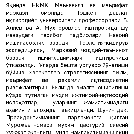
Яқинда НКМК Маънавият ва маърифат
маркази томонидан Тошкент давлат
иқтисодиёт университети профессорлари Б.
Алиев ва А. Мухторовлар иштирокида шу
мавзудаги тарғибот тадбирлари Навоий
машинасозлик заводи, Геология-қидирув
экспедицияси, Марказий моддий-таъминот
базаси ишчи-ходимлари иштирокида
ўтказилди. Уларда бешта устувор йўналиши
бўйича Ҳаракатлар стратегиясининг “Илм,
маърифат ва рақамли иқтисодиётни
ривожлантириш йили”да амалга оширилиши
кўзда тутилган муҳим ижтимоий-иқтисодий
ислоҳотлар, уларнинг жамиятимиздаги
аҳамияти алоҳида таъкидланди. Шунингдек,
Президентимизнинг парламентга қилган
Мурожаатномаси муҳим дастурий сиёсий
ҳужжат эканлиги, унда мамлакатимизни яқин