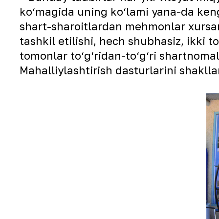
ko‘magida uning ko‘lami yana-da keng
shart-sharoitlardan mehmonlar xursa
tashkil etilishi, hech shubhasiz, ikki
tomonlar to‘g‘ridan-to‘g‘ri shartnomal
Mahalliylashtirish dasturlarini shaklla