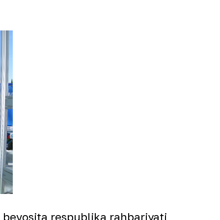
a bevosita respublika rahbariyati