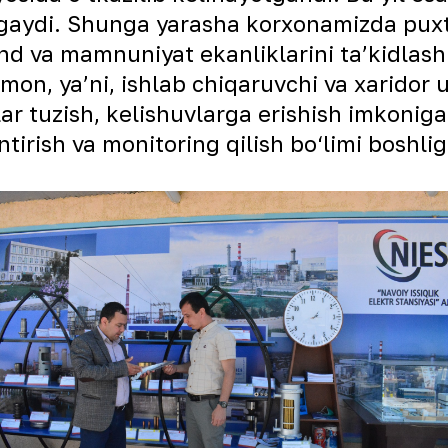
aydi. Shunga yarasha korxonamizda puxta 
nd va mamnuniyat ekanliklarini taʼkidla
 tomon, yaʼni, ishlab chiqaruvchi va xarid
ar tuzish, kelishuvlarga erishish imkonig
ntirish va monitoring qilish bo‘limi boshli