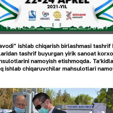
vodi” ishlab chiqarish birlashmasi tashrif
aridan tashrif buyurgan yirik sanoat korxon
hsulotlarini namoyish etishmoqda. Taʼkidl
q ishlab chiqaruvchilar mahsulotlari namoyi