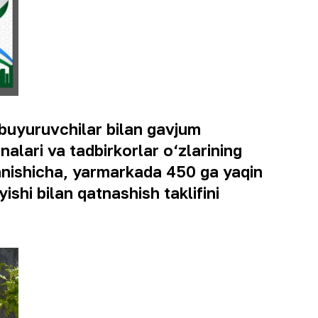
 buyuruvchilar bilan gavjum
alari va tadbirkorlar o‘zlarining
anishicha, yarmarkada 450 ga yaqin
shi bilan qatnashish taklifini