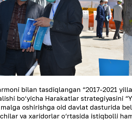
armoni bilan tasdiqlangan “2017-2021 yill
alishi bo‘yicha Harakatlar strategiyasini “
malga oshirishga oid davlat dasturida belg
hilar va xaridorlar o‘rtasida istiqbolli h