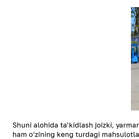
Shuni alohida taʼkidlash joizki, yarm
ham o‘zining keng turdagi mahsulotla