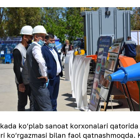
arkada ko‘plab sanoat korxonalari qatorid
ri ko‘rgazmasi bilan faol qatnashmoqda.