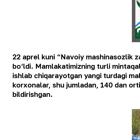
22 aprel kuni “Navoiy mashinasozlik za
bo‘ldi. Mamlakatimizning turli mintaqal
ishlab chiqarayotgan yangi turdagi ma
korxonalar, shu jumladan, 140 dan orti
bildirishgan.