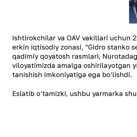
Ishtirokchilar va OAV vakillari uchun 2
erkin iqtisodiy zonasi, “Gidro stanko
qadimiy qoyatosh rasmlari, Nurotadag
viloyatimizda amalga oshirilayotgan yi
tanishish imkoniyatiga ega bo‘lishdi.
Eslatib o‘tamizki, ushbu yarmarka shu