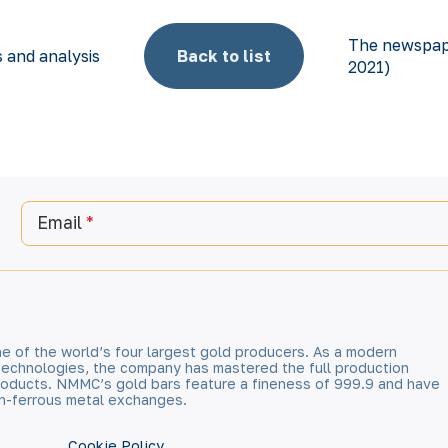
The newspape
ts and analysis
Back to list
2021)
Email
e of the world’s four largest gold producers. As a modern
technologies, the company has mastered the full production
 products. NMMC’s gold bars feature a fineness of 999.9 and have
n-ferrous metal exchanges.
Cookie Policy