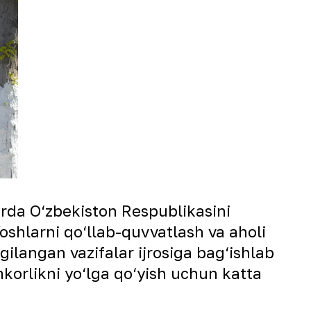
arda O‘zbekiston Respublikasini
Yoshlarni qo‘llab-quvvatlash va aholi
ilangan vazifalar ijrosiga bag‘ishlab
amkorlikni yo‘lga qo‘yish uchun katta