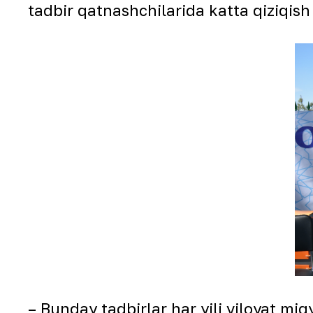
tadbir qatnashchilarida katta qiziqis
– Bunday tadbirlar har yili viloyat miq