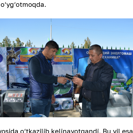
h o‘yg‘otmoqda.
yosida o‘tkazilib kelinayotgandi. Bu yil es