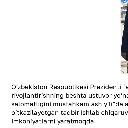
O‘zbekiston Respublikasi Prezidenti f
rivojlantirishning beshta ustuvor yo‘n
salomatligini mustahkamlash yili”da a
o‘tkazilayotgan tadbir ishlab chiqaruvc
imkoniyatlarni yaratmoqda.