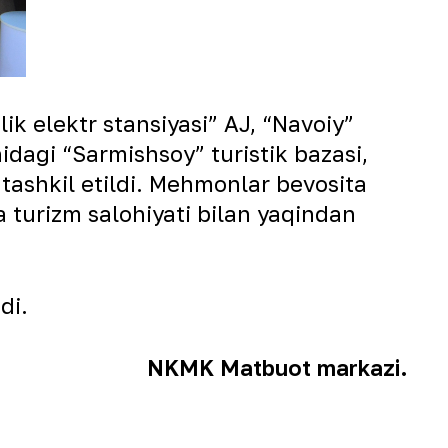
lik elektr stansiyasi” AJ, “Navoiy”
dagi “Sarmishsoy” turistik bazasi,
tashkil etildi. Mehmonlar bevosita
a turizm salohiyati bilan yaqindan
di.
NKMK Matbuot markazi.