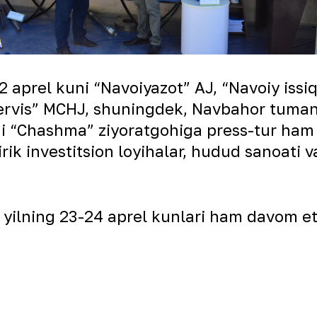
2 aprel kuni “Navoiyazot” AJ, “Navoiy issiq
 servis” MCHJ, shuningdek, Navbahor tumani
i “Chashma” ziyoratgohiga press-tur ham 
rik investitsion loyihalar, hudud sanoati v
 yilning 23-24 aprel kunlari ham davom et