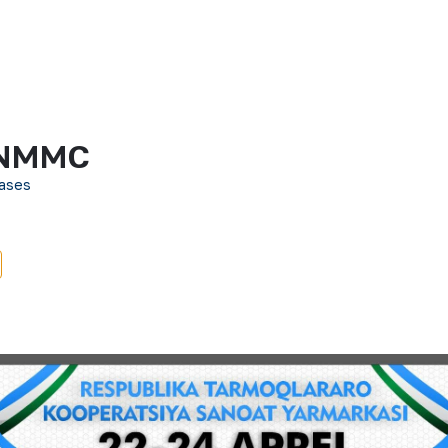
t NMMC
ases