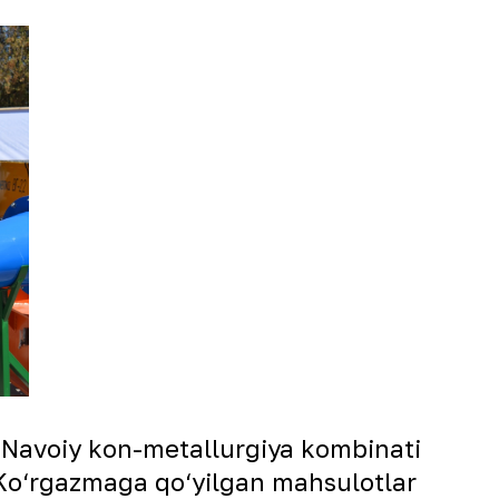
a Navoiy kon-metallurgiya kombinati
 Ko‘rgazmaga qo‘yilgan mahsulotlar