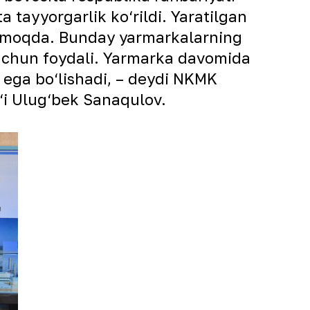
tayyorgarlik ko‘rildi. Yaratilgan
shmoqda. Bunday yarmarkalarning
or uchun foydali. Yarmarka davomida
a ega bo‘lishadi, – deydi NKMK
g‘i Ulug‘bek Sanaqulov.