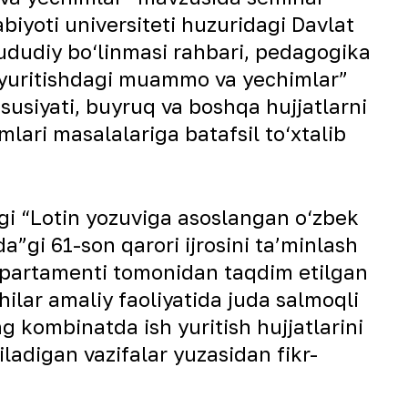
biyoti universiteti huzuridagi Davlat
 hududiy bo‘linmasi rahbari, pedagogika
h yuritishdagi muammo va yechimlar”
xususiyati, buyruq va boshqa hujjatlarni
ari masalalariga batafsil to‘xtalib
gi “Lotin yozuviga asoslangan o‘zbek
da”gi 61-son qarori ijrosini taʼminlash
 departamenti tomonidan taqdim etilgan
hilar amaliy faoliyatida juda salmoqli
g kombinatda ish yuritish hujjatlarini
ladigan vazifalar yuzasidan fikr-