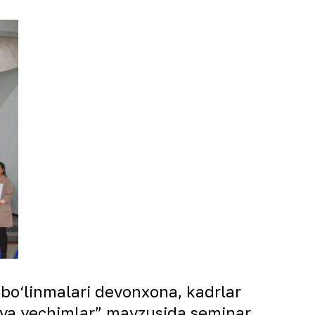
 bo‘linmalari devonxona, kadrlar
o va yechimlar” mavzusida seminar