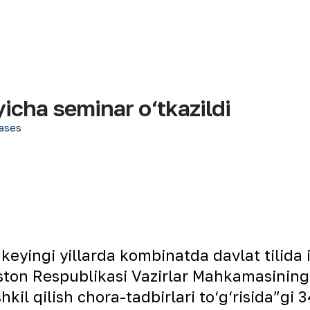
‘yicha seminar o‘tkazildi
ases
eyingi yillarda kombinatda davlat tilida i
iston Respublikasi Vazirlar Mahkamasinin
ashkil qilish chora-tadbirlari to‘g‘risida”