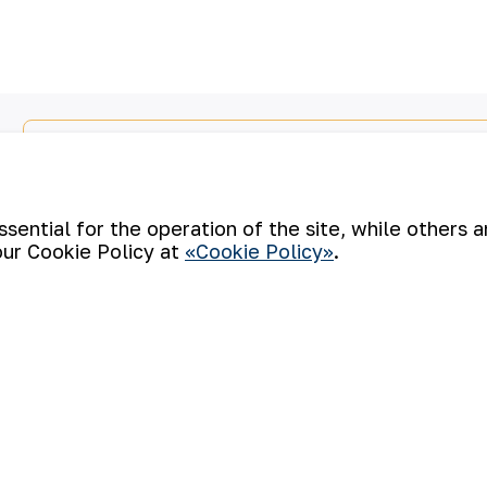
Email
ential for the operation of the site, while others 
our Cookie Policy at
«Cookie Policy»
.
e of the world’s four largest gold producers. As a modern
technologies, the company has mastered the full production
 products. NMMC’s gold bars feature a fineness of 999.9 and have
n-ferrous metal exchanges.
Cookie Policy
Open data
RSS feed