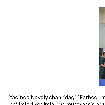
Yaqinda Navoiy shahridagi “Farhod” ma
bo‘limlari xodimlari va mutaxassislar