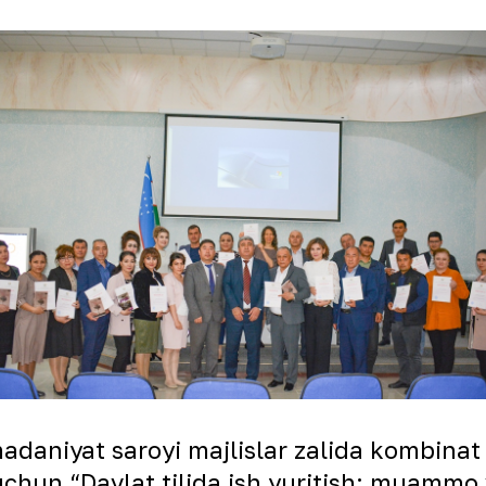
daniyat saroyi majlislar zalida kombinat
 uchun “Davlat tilida ish yuritish: muamm