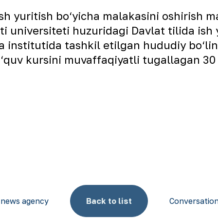
ish yuritish bo‘yicha malakasini oshirish
i universiteti huzuridagi Davlat tilida ish 
institutida tashkil etilgan hududiy bo‘lin
‘quv kursini muvaffaqiyatli tugallagan 30 
 news agency
Back to list
Conversation