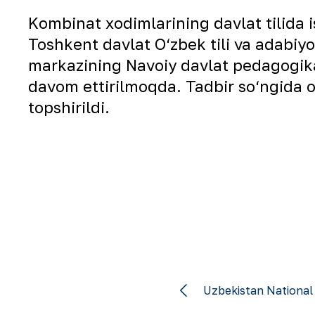
Kombinat xodimlarining davlat tilida 
Toshkent davlat O‘zbek tili va adabiyot
markazining Navoiy davlat pedagogika 
davom ettirilmoqda. Tadbir so‘ngida o
topshirildi.
Uzbekistan National