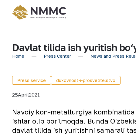
Davlat tilida ish yuritish bo
Home
Press Center
News and Press Rele
Press service
duxovnost-i-prosvetitelstvo
April
2021
25
Navoiy kon-metallurgiya kombinatida k
ishlar olib borilmoqda. Bunda O‘zbek
davlat tilida ish yuritishni samarali t