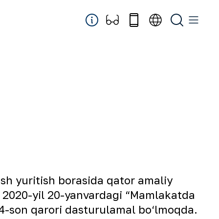
sh yuritish borasida qator amaliy
g 2020-yil 20-yanvardagi “Mamlakatda
gi 34-son qarori dasturulamal bo‘lmoqda.