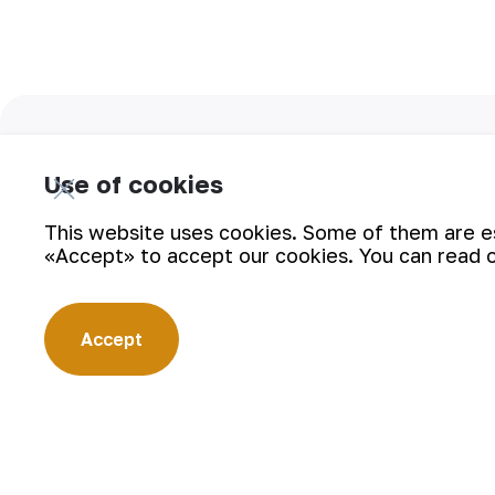
Subscribe for updates:
Use of cookies
This website uses cookies. Some of them are ess
«Accept» to accept our cookies. You can read 
“Navoi Mining and Metallurgical Company” JSC (NMMC) is on
enterprise employing the latest innovations and advanced 
cycle: from geological exploration to the sale of finished
Accept
become recognizable brand for Uzbekistan on the world no
Company
Career
Our Business
Digital government
Sustainability
Contacts