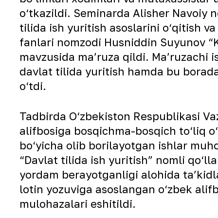
o‘tkazildi. Seminarda Alisher Navoiy n
tilida ish yuritish asoslarini o‘qitish
fanlari nomzodi Husniddin Suyunov “K
mavzusida maʼruza qildi. Maʼruzachi ish
davlat tilida yuritish hamda bu borad
o‘tdi.
Tadbirda O‘zbekiston Respublikasi Va
alifbosiga bosqichma-bosqich to‘liq o‘t
bo‘yicha olib borilayotgan ishlar muho
“Davlat tilida ish yuritish” nomli qo‘l
yordam berayotganligi alohida taʼkidla
lotin yozuviga asoslangan o‘zbek alifb
mulohazalari eshitildi.