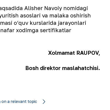
 maqsadida Alisher Navoiy nomidagi
yuritish asoslari va malaka oshirish
masi o‘quv kurslarida jarayonlari
nafar xodimga sertifikatlar
Xolmamat RAUPOV,
Bosh direktor maslahatchisi.
 on a relevant topic