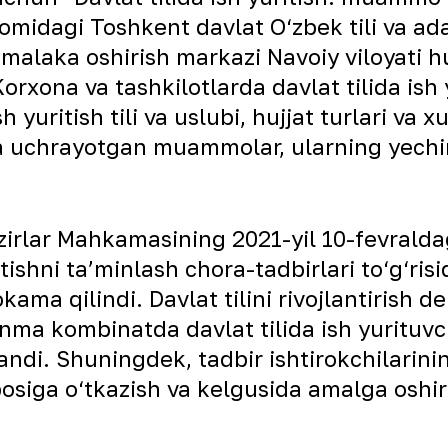
omidagi Toshkent davlat O‘zbek tili va ada
 va malaka oshirish markazi Navoiy viloyati
orxona va tashkilotlarda davlat tilida is
 yuritish tili va uslubi, hujjat turlari va 
a uchrayotgan muammolar, ularning yechiml
zirlar Mahkamasining 2021-yil 10-fevralda
ishni taʼminlash chora-tadbirlari to‘g‘risi
kama qilindi. Davlat tilini rivojlantirish
lanma kombinatda davlat tilida ish yurituvc
ndi. Shuningdek, tadbir ishtirokchilarinin
osiga o‘tkazish va kelgusida amalga oshiri