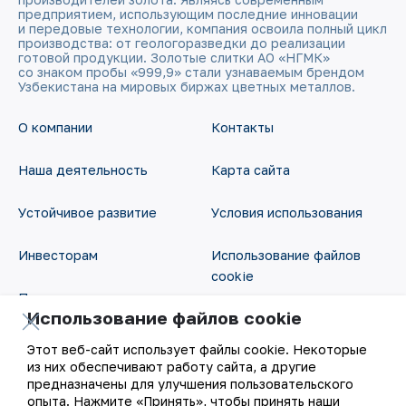
предприятием, использующим последние инновации
и передовые технологии, компания освоила полный цикл
производства: от геологоразведки до реализации
готовой продукции. Золотые слитки АО «НГМК»
со знаком пробы «999,9» стали узнаваемым брендом
Узбекистана на мировых биржах цветных металлов.
О компании
Контакты
Наша деятельность
Карта сайта
Устойчивое развитие
Условия использования
Инвесторам
Использование файлов
cookie
Пресс-центр
Использование файлов cookie
Открытые данные
Карьера
Этот веб-сайт использует файлы cookie. Некоторые
RSS - лента
из них обеспечивают работу сайта, а другие
Цифровое правительство
предназначены для улучшения пользовательского
опыта. Нажмите «Принять», чтобы принять наши