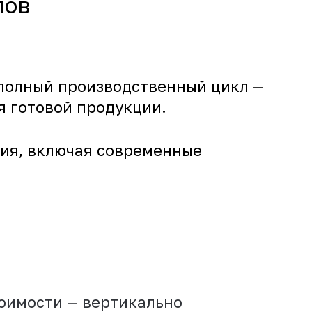
лов
полный производственный цикл —
я готовой продукции.
ния, включая современные
оимости — вертикально