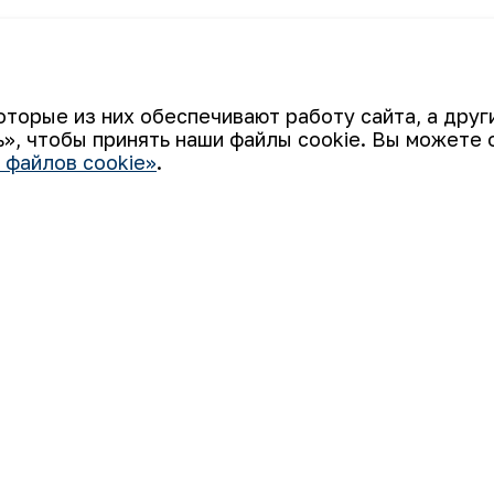
оторые из них обеспечивают работу сайта, а дру
», чтобы принять наши файлы cookie. Вы можете 
 файлов cookie»
.
Ваш email
 «НГМК») входит в четвёрку крупнейших мировых
ятием, использующим последние инновации и передовые
а: от геологоразведки до реализации готовой продукции.
али узнаваемым брендом Узбекистана на мировых биржах