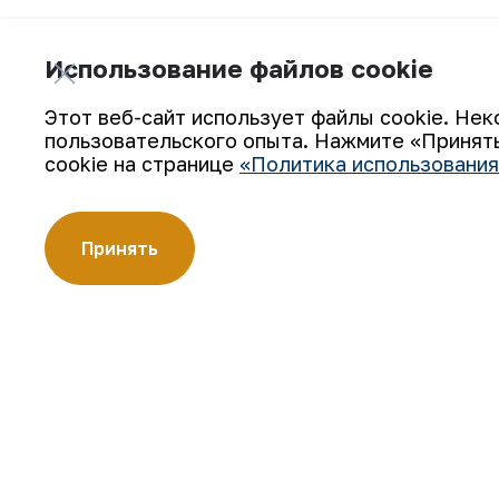
Подробнее
Использование файлов cookie
Этот веб-сайт использует файлы cookie. Нек
пользовательского опыта. Нажмите «Принять
cookie на странице
«Политика использования
Подпишитесь на обновления:
Принять
АО «Навоийский горно-металлургический комбинат» (АО
производителей золота. Являясь современным предпри
технологии, компания освоила полный цикл производств
Золотые слитки АО «НГМК» со знаком пробы «999,9» ст
цветных металлов.