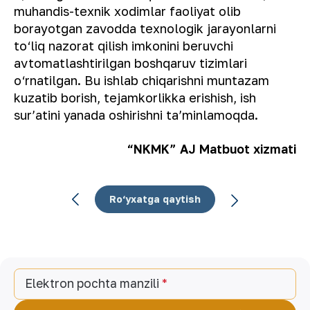
muhandis-texnik xodimlar faoliyat olib
borayotgan zavodda texnologik jarayonlarni
to‘liq nazorat qilish imkonini beruvchi
avtomatlashtirilgan boshqaruv tizimlari
o‘rnatilgan. Bu ishlab chiqarishni muntazam
kuzatib borish, tejamkorlikka erishish, ish
surʼatini yanada oshirishni taʼminlamoqda.
“NKMK” AJ Matbuot xizmati
Ro‘yxatga qaytish
Elektron pochta manzili