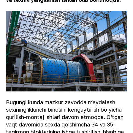
Bugungi kunda mazkur zavodda maydalash
sexining ikkinchi binosini kengaytirish bo‘yicha
qurilish-montaj ishlari davom etmoqda. O‘tgan
vaqt davomida sexda qo‘shimcha 34 va 35-
tegirmon bloklarining ishga tushirilishi hisobiga