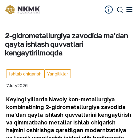
2-gidrometallurgiya zavodida maʼdan
qayta ishlash quvvatlari
kengaytirilmoqda
Ishlab chiqarish
Yangiliklar
7
July
2026
Keyingi yillarda Navoiy kon-metallurgiya
kombinatining 2-gidrometallurgiya zavodida
maʼdan qayta ishlash quvvatlarini kengaytirish
va qimmatbaho metallar ishlab chiqarish
hajmini oshirishga qaratilgan modernizatsiya
va texnik yangilanish ishlari olib borilmoqda.