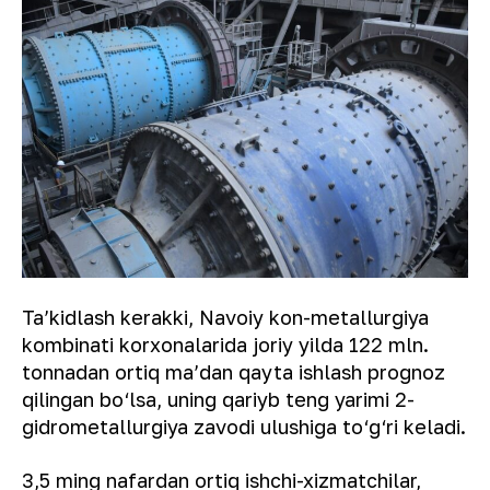
Taʼkidlash kerakki, Navoiy kon-metallurgiya
kombinati korxonalarida joriy yilda 122 mln.
tonnadan ortiq maʼdan qayta ishlash prognoz
qilingan bo‘lsa, uning qariyb teng yarimi 2-
gidrometallurgiya zavodi ulushiga to‘g‘ri keladi.
3,5 ming nafardan ortiq ishchi-xizmatchilar,