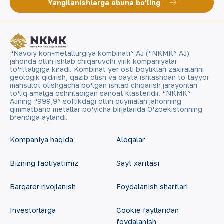
Yangilanishlarga obuna bo'ling
“Navoiy kon-metallurgiya kombinati” AJ (“NKMK” AJ)
jahonda oltin ishlab chiqaruvchi yirik kompaniyalar
to‘rttaligiga kiradi. Kombinat yer osti boyliklari zaxiralarini
geologik qidirish, qazib olish va qayta ishlashdan to tayyor
mahsulot olishgacha bo‘lgan ishlab chiqarish jarayonlari
to‘liq amalga oshiriladigan sanoat klasteridir. “NKMK”
AJning “999,9” soflikdagi oltin quymalari jahonning
qimmatbaho metallar bo‘yicha birjalarida O‘zbekistonning
brendiga aylandi.
Kompaniya haqida
Aloqalar
Bizning faoliyatimiz
Sayt xaritasi
Barqaror rivojlanish
Foydalanish shartlari
Investorlarga
Cookie fayllaridan
foydalanish