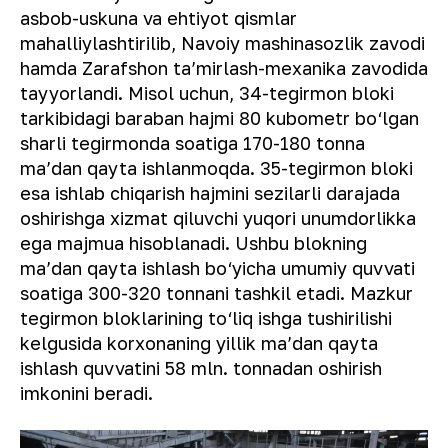
asbob-uskuna va ehtiyot qismlar
mahalliylashtirilib, Navoiy mashinasozlik zavodi
hamda Zarafshon taʼmirlash-mexanika zavodida
tayyorlandi. Misol uchun, 34-tegirmon bloki
tarkibidagi baraban hajmi 80 kubometr bo‘lgan
sharli tegirmonda soatiga 170-180 tonna
maʼdan qayta ishlanmoqda. 35-tegirmon bloki
esa ishlab chiqarish hajmini sezilarli darajada
oshirishga xizmat qiluvchi yuqori unumdorlikka
ega majmua hisoblanadi. Ushbu blokning
maʼdan qayta ishlash bo‘yicha umumiy quvvati
soatiga 300-320 tonnani tashkil etadi. Mazkur
tegirmon bloklarining to‘liq ishga tushirilishi
kelgusida korxonaning yillik maʼdan qayta
ishlash quvvatini 58 mln. tonnadan oshirish
imkonini beradi.