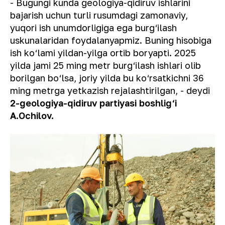
- Bugungi kunda geologiya-qidiruv ishlarini
bajarish uchun turli rusumdagi zamonaviy,
yuqori ish unumdorligiga ega burg‘ilash
uskunalaridan foydalanyapmiz. Buning hisobiga
ish ko‘lami yildan-yilga ortib boryapti. 2025
yilda jami 25 ming metr burg‘ilash ishlari olib
borilgan bo‘lsa, joriy yilda bu ko‘rsatkichni 36
ming metrga yetkazish rejalashtirilgan,
- deydi
2-geologiya-qidiruv partiyasi boshlig‘i
A.Ochilov.