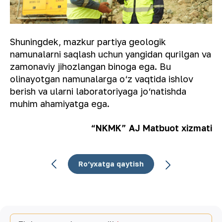
Shuningdek, mazkur partiya geologik
namunalarni saqlash uchun yangidan qurilgan va
zamonaviy jihozlangan binoga ega. Bu
olinayotgan namunalarga o‘z vaqtida ishlov
berish va ularni laboratoriyaga jo‘natishda
muhim ahamiyatga ega.
“NKMK” AJ Matbuot xizmati
Ro‘yxatga qaytish