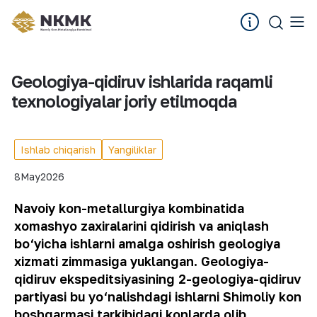
Geologiya-qidiruv ishlarida raqamli
texnologiyalar joriy etilmoqda
Ishlab chiqarish
Yangiliklar
8
May
2026
Navoiy kon-metallurgiya kombinatida
xomashyo zaxiralarini qidirish va aniqlash
bo‘yicha ishlarni amalga oshirish geologiya
xizmati zimmasiga yuklangan. Geologiya-
qidiruv ekspeditsiyasining 2-geologiya-qidiruv
partiyasi bu yo‘nalishdagi ishlarni Shimoliy kon
boshqarmasi tarkibidagi konlarda olib