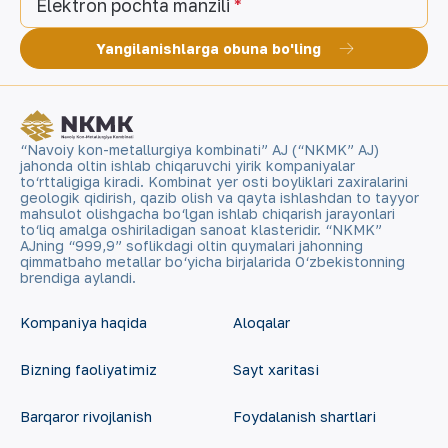
Elektron pochta manzili
Yangilanishlarga obuna bo'ling
“Navoiy kon-metallurgiya kombinati” AJ (“NKMK” AJ)
jahonda oltin ishlab chiqaruvchi yirik kompaniyalar
to‘rttaligiga kiradi. Kombinat yer osti boyliklari zaxiralarini
geologik qidirish, qazib olish va qayta ishlashdan to tayyor
mahsulot olishgacha bo‘lgan ishlab chiqarish jarayonlari
to‘liq amalga oshiriladigan sanoat klasteridir. “NKMK”
AJning “999,9” soflikdagi oltin quymalari jahonning
qimmatbaho metallar bo‘yicha birjalarida O‘zbekistonning
brendiga aylandi.
Kompaniya haqida
Aloqalar
Bizning faoliyatimiz
Sayt xaritasi
Barqaror rivojlanish
Foydalanish shartlari