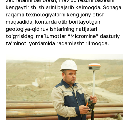
zaxiralarini baholash, mavjud resurs bazasini
kengaytirish ishlarini bajarib kelmoqda. Sohaga
raqamli texnologiyalarni keng joriy etish
maqsadida, konlarda olib borilayotgan
geologiya-qidiruv ishlarining natijalari
to‘g‘risidagi maʼlumotlar “Micromine” dasturiy
taʼminoti yordamida raqamlashtirilmoqda.