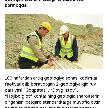
bormoqda.
100 nafardan ortiq geologiya sohasi xodimlari
faoliyat olib borayotgan 2-geologiya-qidiruv
partiyasi “Qoqpatas”, “Dovg‘iztov”,
“Hojibo‘g‘ot” konlarining geologik sharoitlarini
o‘rganish, xalqaro standardlarga muvofiq oltin