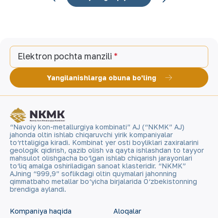
Elektron pochta manzili
Yangilanishlarga obuna bo'ling
“Navoiy kon-metallurgiya kombinati” AJ (“NKMK” AJ)
jahonda oltin ishlab chiqaruvchi yirik kompaniyalar
to‘rttaligiga kiradi. Kombinat yer osti boyliklari zaxiralarini
geologik qidirish, qazib olish va qayta ishlashdan to tayyor
mahsulot olishgacha bo‘lgan ishlab chiqarish jarayonlari
to‘liq amalga oshiriladigan sanoat klasteridir. “NKMK”
AJning “999,9” soflikdagi oltin quymalari jahonning
qimmatbaho metallar bo‘yicha birjalarida O‘zbekistonning
brendiga aylandi.
Kompaniya haqida
Aloqalar