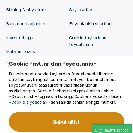
Bizning faoliyatimiz
Sayt xaritasi
Barqaror rivojlanish
Foydalanish shartlari
Investorlarga
Cookie fayllaridan
foydalanish
Matbout xizmati
Ochiq ma'lumotlar
Cookie fayllaridan foydalanish
Karyera
RSS feed
Bu veb-sayt cookie fayllardan foydalanadi. Ularning
Raqamli hukumat
ba’zilari saytning ishlashini ta’minlaydi, boshqalari esa
foydalanuvchi taassurotini yaxshilash uchun
mo‘ljallangan. Cookie fayllarimizni qabul qilish uchun
«Qabul qilish» tugmasini bosing. Cookie siyosatlari bilan
«Cookie siyosatlari»
sahifasida tanishishingiz mumkin.
Qabul qilish
©
2026
“NKMK” AJ
Задать вопрос