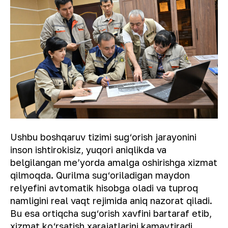
Ushbu boshqaruv tizimi sug‘orish jarayonini
inson ishtirokisiz, yuqori aniqlikda va
belgilangan meʼyorda amalga oshirishga xizmat
qilmoqda. Qurilma sug‘oriladigan maydon
relyefini avtomatik hisobga oladi va tuproq
namligini real vaqt rejimida aniq nazorat qiladi.
Bu esa ortiqcha sug‘orish xavfini bartaraf etib,
xizmat ko‘rsatish xarajatlarini kamaytiradi.