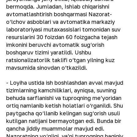
bermoqda. Jumladan, Ishlab chiqarishni
avtomatlashtirish boshqarmasi Nazorat-
o‘lchov asboblari va avtomatika markaziy
laboratoriyasi mutaxassislari tomonidan suv
resurslarini 30 foizdan 60 foizgacha tejash
imkonini beruvchi avtomatik sug‘orish
boshqaruv tizimi yaratildi. Ushbu
ratsionalizatorlik taklifi o‘tgan yilning kuz
mavsumida sinovdan o‘tkazildi.
- Loyiha ustida ish boshlashdan avval mavjud
tizimlarning kamchiliklari, ayniqsa, suvning
behuda sarflanishi va tuproqning meʼyoridan
ortiq namlanib ketish holatlari o‘rganildi. Shu
paytgacha qo‘llanib kelingan sug‘orish usuli
kutilgan natijani bermayotgan edi. Bunda bir
qancha jiddiy muammolar mavjud edi.
Nazoratning yo‘qligi, yaʼni tuproqning haqiqiy