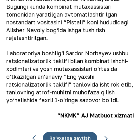
Bugungi kunda kombinat mutaxassislari
tomonidan yaratilgan avtomatlashtirilgan
nostandart vositasini “Pistali” koni hududidagi
Alisher Navoiy bog‘ida ishga tushirish
rejalashtirilgan.
Laboratoriya boshlig‘i Sardor Norbayev ushbu
ratsionalizatorlik taklifi bilan kombinat ishchi-
xodimlari va yosh mutaxassislari o‘rtasida
o‘tkazilgan anʼanaviy “Eng yaxshi
ratsionalizatorlik taklifi” tanlovida ishtirok etib,
tanlovning atrof-muhitni muhofaza qilish
yo‘nalishida faxrli 1-o‘ringa sazovor bo‘ldi.
“NKMK” AJ Matbuot xizmati
Ro‘yxatga qaytish