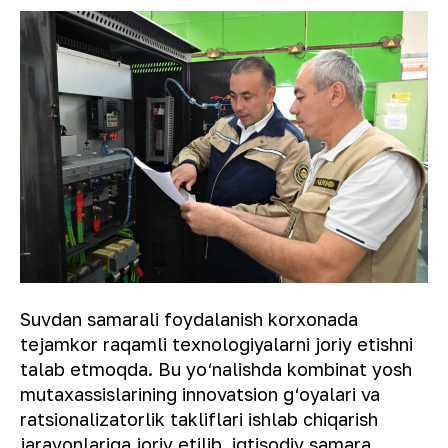
Suvdan samarali foydalanish korxonada
tejamkor raqamli texnologiyalarni joriy etishni
talab etmoqda. Bu yo‘nalishda kombinat yosh
mutaxassislarining innovatsion g‘oyalari va
ratsionalizatorlik takliflari ishlab chiqarish
jarayonlariga joriy etilib, iqtisodiy samara