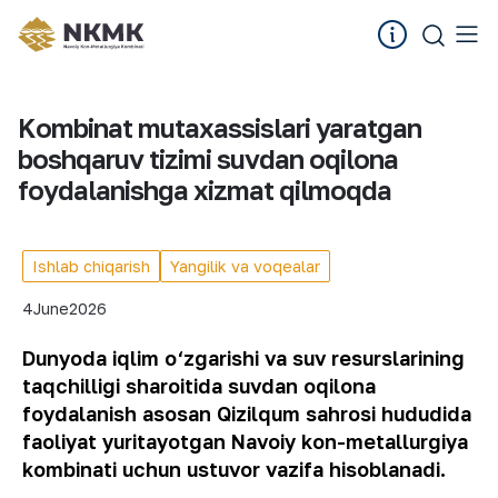
Kombinat mutaxassislari yaratgan
boshqaruv tizimi suvdan oqilona
foydalanishga xizmat qilmoqda
Ishlab chiqarish
Yangilik va voqealar
4
June
2026
Dunyoda iqlim o‘zgarishi va suv resurslarining
taqchilligi sharoitida suvdan oqilona
foydalanish asosan Qizilqum sahrosi hududida
faoliyat yuritayotgan Navoiy kon-metallurgiya
kombinati uchun ustuvor vazifa hisoblanadi.