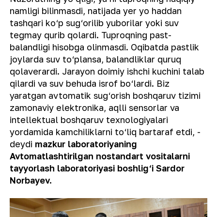
namligi bilinmasdi, natijada yer yo haddan
tashqari ko‘p sug‘orilib yuborilar yoki suv
tegmay qurib qolardi. Tuproqning past-
balandligi hisobga olinmasdi. Oqibatda pastlik
joylarda suv to‘plansa, balandliklar quruq
qolaverardi. Jarayon doimiy ishchi kuchini talab
qilardi va suv behuda isrof bo‘lardi. Biz
yaratgan avtomatik sug‘orish boshqaruv tizimi
zamonaviy elektronika, aqlli sensorlar va
intellektual boshqaruv texnologiyalari
yordamida kamchiliklarni to‘liq bartaraf etdi,
-
deydi
mazkur laboratoriyaning
Avtomatlashtirilgan nostandart vositalarni
tayyorlash laboratoriyasi boshlig‘i Sardor
Norbayev.