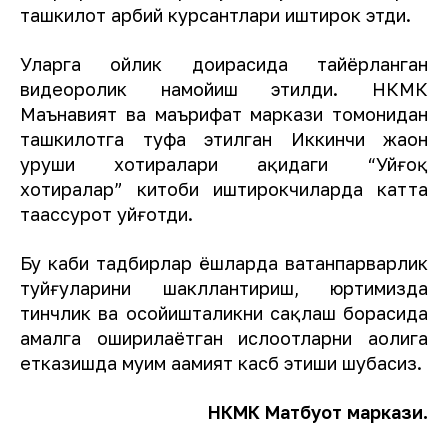
ташкилот ҳарбий курсантлари иштирок этди.
Уларга ойлик доирасида тайёрланган
видеоролик намойиш этилди. НКМК
Маънавият ва маърифат маркази томонидан
ташкилотга туҳфа этилган Иккинчи жаҳон
уруши хотиралари ҳақидаги “Уйғоқ
хотиралар” китоби иштирокчиларда катта
таассурот уйғотди.
Бу каби тадбирлар ёшларда ватанпарварлик
туйғуларини шакллантириш, юртимизда
тинчлик ва осойишталикни сақлаш борасида
амалга оширилаётган ислоҳотларни аҳолига
етказишда муҳим аҳамият касб этиши шубҳасиз.
НКМК Матбуот маркази.