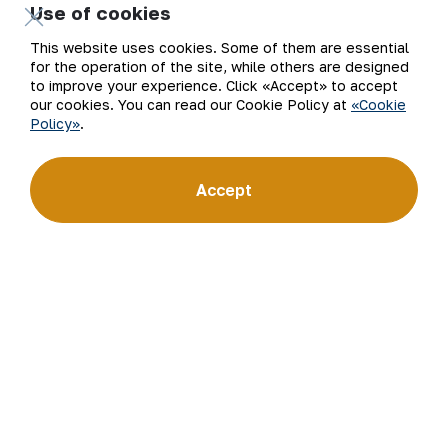
Use of cookies
Company
Contacts
This website uses cookies. Some of them are essential
for the operation of the site, while others are designed
Our Business
Site Map
to improve your experience. Click «Accept» to accept
our cookies. You can read our Cookie Policy at
«Cookie
Policy»
.
Sustainability
Privacy and Terms
Investors
Cookie Policy
Accept
Press Center
Open data
Career
RSS feed
Digital government