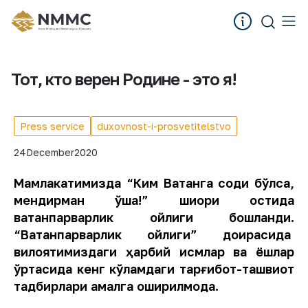
Тот, кто верен Родине - это я!
Press service
duxovnost-i-prosvetitelstvo
24
December
2020
Мамлакатимизда “Ким Ватанга содиқ бўлса,
мендирман ўша!” шиори остида
ватанпарварлик ойлиги бошланди.
“Ватанпарварлик ойлиги” доирасида
вилоятимиздаги ҳарбий қисмлар ва ёшлар
ўртасида кенг кўламдаги тарғибот-ташвиқот
тадбирлари амалга оширилмоқда.