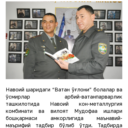
Навоий шаҳридаги “Ватан ўғлони” болалар ва
ўсмирлар ҳарбий-ватанпарварлик
ташкилотида Навоий кон-металлургия
комбинати ва вилоят Мудофаа ишлари
бошқармаси ҳамкорлигида маънавий-
маърифий тадбир бўлиб ўтди. Тадбирда