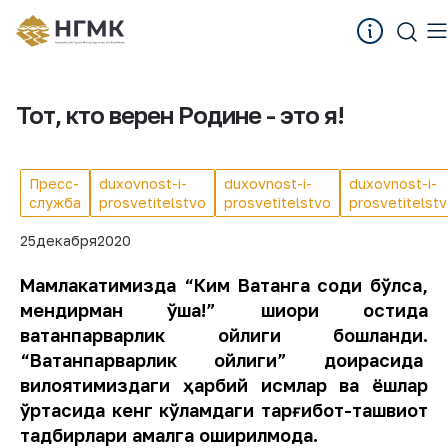
Тот, кто верен Родине - это я!
Пресс-
duxovnost-i-
duxovnost-i-
duxovnost-i-
служба
prosvetitelstvo
prosvetitelstvo
prosvetitelst
25
декабря
2020
Мамлакатимизда “Ким Ватанга содиқ бўлса,
мендирман ўша!” шиори остида
ватанпарварлик ойлиги бошланди.
“Ватанпарварлик ойлиги” доирасида
вилоятимиздаги ҳарбий қисмлар ва ёшлар
ўртасида кенг кўламдаги тарғибот-ташвиқот
тадбирлари амалга оширилмоқда.