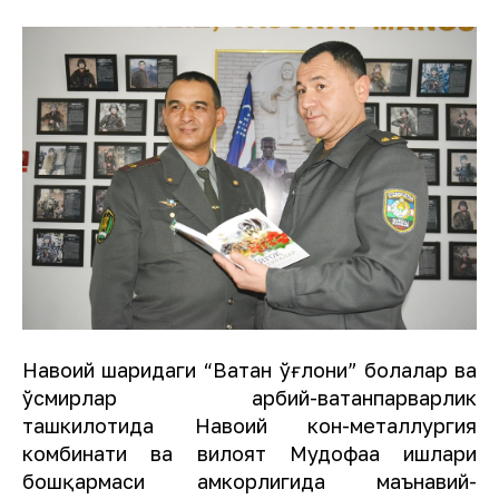
Навоий шаҳридаги “Ватан ўғлони” болалар ва
ўсмирлар ҳарбий-ватанпарварлик
ташкилотида Навоий кон-металлургия
комбинати ва вилоят Мудофаа ишлари
бошқармаси ҳамкорлигида маънавий-