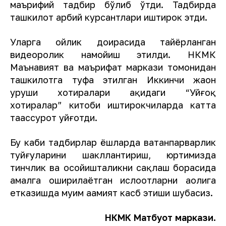
маърифий тадбир бўлиб ўтди. Тадбирда
ташкилот ҳарбий курсантлари иштирок этди.
Уларга ойлик доирасида тайёрланган
видеоролик намойиш этилди. НКМК
Маънавият ва маърифат маркази томонидан
ташкилотга туҳфа этилган Иккинчи жаҳон
уруши хотиралари ҳақидаги “Уйғоқ
хотиралар” китоби иштирокчиларда катта
таассурот уйғотди.
Бу каби тадбирлар ёшларда ватанпарварлик
туйғуларини шакллантириш, юртимизда
тинчлик ва осойишталикни сақлаш борасида
амалга оширилаётган ислоҳотларни аҳолига
етказишда муҳим аҳамият касб этиши шубҳасиз.
НКМК Матбуот маркази.