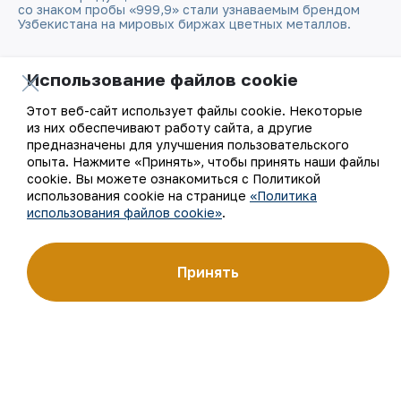
со знаком пробы «999,9» стали узнаваемым брендом
Узбекистана на мировых биржах цветных металлов.
О компании
Контакты
Использование файлов cookie
Наша деятельность
Карта сайта
Этот веб-сайт использует файлы cookie. Некоторые
из них обеспечивают работу сайта, а другие
предназначены для улучшения пользовательского
Устойчивое развитие
Условия использования
опыта. Нажмите «Принять», чтобы принять наши файлы
cookie. Вы можете ознакомиться с Политикой
Инвесторам
Использование файлов
использования cookie на странице
«Политика
cookie
использования файлов cookie»
.
Пресс-центр
Открытые данные
Принять
Карьера
RSS - лента
Цифровое правительство