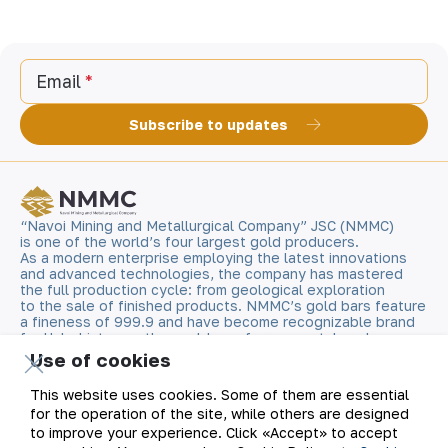
Email
Subscribe to updates
“Navoi Mining and Metallurgical Company” JSC (NMMC)
is one of the world’s four largest gold producers.
As a modern enterprise employing the latest innovations
and advanced technologies, the company has mastered
the full production cycle: from geological exploration
to the sale of finished products. NMMC’s gold bars feature
a fineness of 999.9 and have become recognizable brand
for Uzbekistan on the world non-ferrous metal exchanges.
Use of cookies
Company
Contacts
This website uses cookies. Some of them are essential
for the operation of the site, while others are designed
Our Business
Site Map
to improve your experience. Click «Accept» to accept