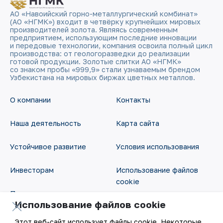
АО «Навоийский горно-металлургический комбинат»
(АО «НГМК») входит в четвёрку крупнейших мировых
производителей золота. Являясь современным
предприятием, использующим последние инновации
и передовые технологии, компания освоила полный цикл
производства: от геологоразведки до реализации
готовой продукции. Золотые слитки АО «НГМК»
со знаком пробы «999,9» стали узнаваемым брендом
Узбекистана на мировых биржах цветных металлов.
О компании
Контакты
Наша деятельность
Карта сайта
Устойчивое развитие
Условия использования
Инвесторам
Использование файлов
cookie
Пресс-центр
Использование файлов cookie
Открытые данные
Карьера
Этот веб-сайт использует файлы cookie. Некоторые