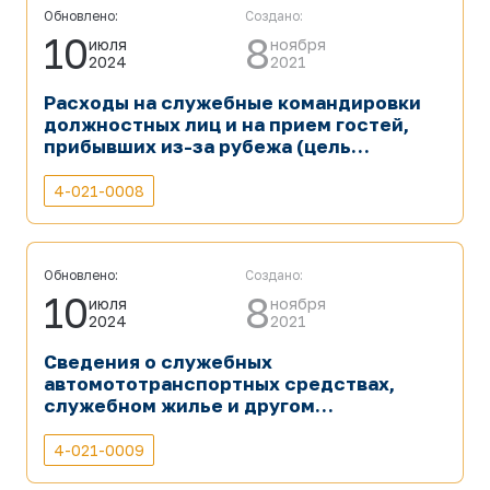
Обновлено:
Создано:
10
8
июля
ноября
2024
2021
Расходы на служебные командировки
должностных лиц и на прием гостей,
прибывших из-за рубежа (цель
служебной командировки или визита,
расходы на суточные, транспорт и на
4-021-0008
проживание (за исключением
государственных секретов и сведений,
предназначенных для служебного
пользования).
Обновлено:
Создано:
10
8
июля
ноября
2024
2021
Сведения о служебных
автомототранспортных средствах,
служебном жилье и другом
недвижимом имуществе, находящихся
в распоряжении государственных
4-021-0009
органов и организаций (за исключением