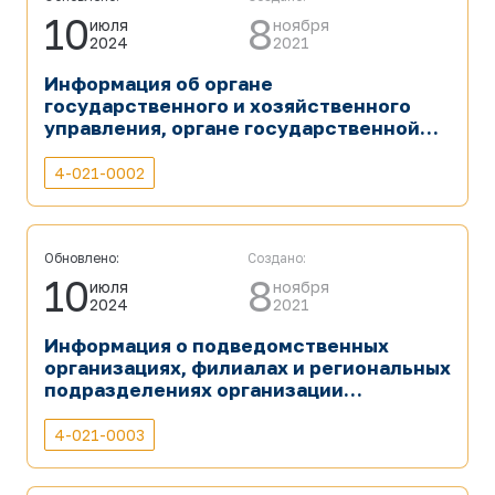
10
8
июля
ноября
2024
2021
Информация об органе
государственного и хозяйственного
управления, органе государственной
власти на местах (наименование, место
расположения, режим работы,
4-021-0002
контактные телефоны по работе с
населением, официальный сайт, адрес
электронной почты, Ф.И.О.
руководителя, геопозиция)
Обновлено:
Создано:
10
8
июля
ноября
2024
2021
Информация о подведомственных
организациях, филиалах и региональных
подразделениях организации
(наименование, место расположения,
режим работы, контактные телефоны по
4-021-0003
работе с населением, официальный
сайт, адрес электронной почты, Ф.И.О.