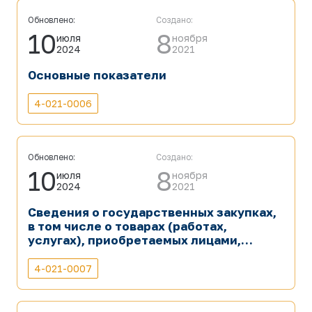
Обновлено:
Создано:
10
8
июля
ноября
2024
2021
Основные показатели
4-021-0006
Обновлено:
Создано:
10
8
июля
ноября
2024
2021
Сведения о государственных закупках,
в том числе о товарах (работах,
услугах), приобретаемых лицами,
осуществляющими государственные
закупки по прямым договорам.
4-021-0007