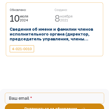
вещей, используемых в оперативно-
розыскных, военных и других
специальных службах).
Обновлено:
Создано:
10
8
июля
ноября
2024
2021
Сведения об имени и фамилии членов
исполнительного органа (директор,
председатель управления, члены
управления) предприятий с участием
государства, реализующих функции
4-021-0010
акционера (участника, собственника)
от своего имени, и наблюдательных
советов.
Ваш email
Подписаться на обновления