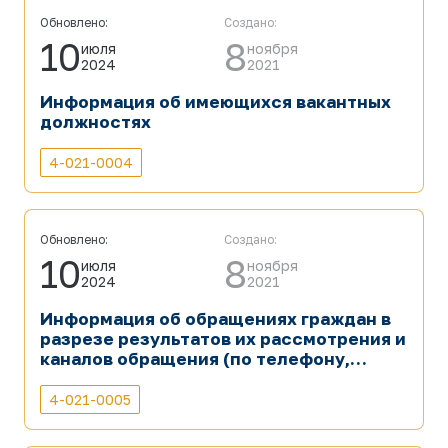
руководителя, геопозиция)
Обновлено:
Создано:
10
8
июля
ноября
2024
2021
Информация об имеющихся вакантных
должностях
4-021-0004
Обновлено:
Создано:
10
8
июля
ноября
2024
2021
Информация об обращениях граждан в
разрезе результатов их рассмотрения и
каналов обращения (по телефону,
письменно, через веб-сайт, по
электронной почте)
4-021-0005